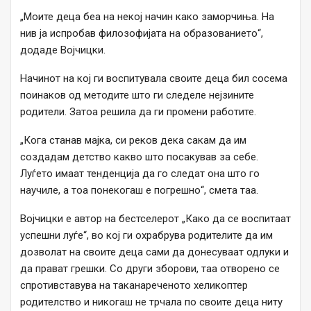
„Моите деца беа на некој начин како заморчиња. На
нив ја испробав филозофијата на образованието“,
додаде Војчицки.
Начинот на кој ги воспитувала своите деца бил сосема
поинаков од методите што ги следеле нејзините
родители. Затоа решила да ги промени работите.
„Кога станав мајка, си реков дека сакам да им
создадам детство какво што посакував за себе.
Луѓето имаат тенденција да го следат она што го
научиле, а тоа понекогаш е погрешно“, смета таа.
Војчицки е автор на бестселерот „Како да се воспитаат
успешни луѓе“, во кој ги охрабрува родителите да им
дозволат на своите деца сами да донесуваат одлуки и
да прават грешки. Со други зборови, таа отворено се
спротивставува на таканареченото хеликоптер
родителство и никогаш не трчала по своите деца ниту