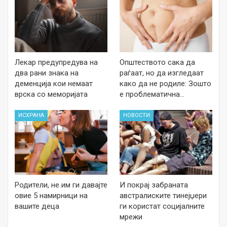
Лекар предупредува на
Општеството сака да
два рани знака на
раѓаат, но да изгледаат
деменција кои немаат
како да не родиле: Зошто
врска со меморијата
е проблематична…
ИСХРАНА
НОВОСТИ
Родители, не им ги давајте
И покрај забраната
овие 5 намирници на
австралиските тинејџери
вашите деца
ги користат социјалните
мрежи