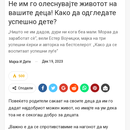
Не им го олеснувајте животот на
вашите деца! Како да одгледате
успешно дете?
„Ништо не им дадов, дури ни кога беа мали. Мораа да
заработат сè“, вели Естер Војчицки, мајка на три
успешни ќерки и авторка на бестселерот: „Како да се
воспитаат успешни луѓе“
Дек 19, 2023
Мајка И Дете
500
Сподели
Повеќето родители сакаат на своите деца да им го
дадат најдобриот можен живот, но имајте на ум дека
тоа не е секогаш добро за децата.
„Важно е да се спротивставиме на нагонот да му