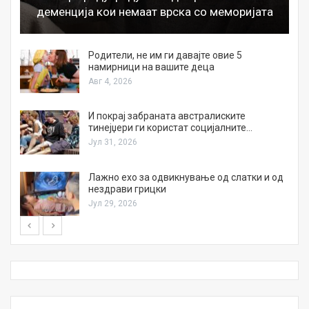
деменција кои немаат врска со меморијата
а
Родители, не им ги давајте овие 5
намирници на вашите деца
Авг 4, 2026
И покрај забраната австралиските
тинејџери ги користат социјалните…
Јул 31, 2026
Лажно ехо за одвикнување од слатки и од
нездрави грицки
Јул 29, 2026