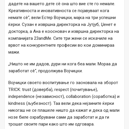
дадете на вашето дете сè она што вие сте го немале.
Креативноста и иновативноста се појавуваат кога
немате сè“, вели Естер Војчицки, мајка на три успешни
ќерки. Сузан е извршна директорка на Јутјуб, Џенет е
докторка, а Ана е коосновач и извршна директорка на
компанијата 23andMe. Сите три жени се искачиле на
врвот на конкурентните професии во кои доминираа
мажи.
„Ништо не им дадов, дури ни кога беа мали. Мораа да
заработат сè“, продолжува Војчицки.
Војчицки своето воспитување го засновала на зборот
TRICK: trust (доверба), respect (почитување),
independence (независност), collaboration (соработка) и
kindness (љубезност). Таа вели дека нејзините ќерки
никогаш не се плашеле ништо да кажат и дека од мали
нозе биле охрабрувани сами да заработат и да ги
трошат своите пари како што им одговара.