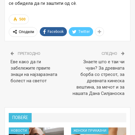
се обидела да ги заштити од сè.
500
Facebook
Twitter
Сподели
ПРЕТХОДНО
СЛЕДНО
Еве како да ги
Знаете што е таи чи
забележите првите
чуан? За древната
знаци на најзаразната
борба со стресот, за
болест на светот
древната кинеска
вештина, за мечот и за
нашата Дана Силјаноска
ПОВЕЌЕ
НОВОСТИ
ЖЕНСКИ ПРИКАЗНИ