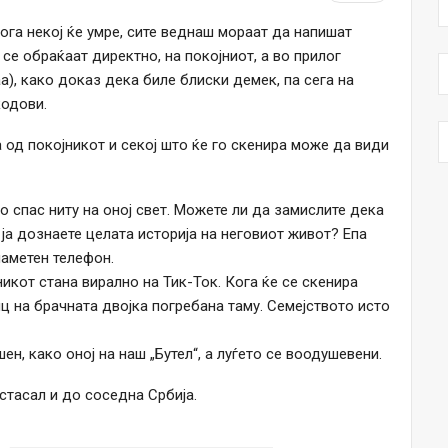
ога некој ќе умре, сите веднаш мораат да напишат
 се обраќаат директно, на покојниот, а во прилог
таа), како доказ дека биле блиски демек, па сега на
кодови.
 од покојникот и секој што ќе го скенира може да види
ло спас ниту на оној свет. Можете ли да замислите дека
 ја дознаете целата историја на неговиот живот? Епа
паметен телефон.
икот стана вирално на Тик-Ток. Кога ќе се скенира
ц на брачната двојка погребана таму. Семејството исто
ен, како оној на наш „Бутел“, а луѓето се воодушевени.
 стасал и до соседна Србија.