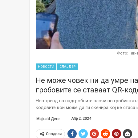
Фото: Тик-
НОВОСТИ
СЛАЈДЕР
Не може човек ни да умре на
гробовите се ставаат QR-ко
Нов тренд на надгробните плочи по гробиштата 
кодовите кои може да ги скенира кој ќе стаса 
Апр 2, 2024
Мајка И Дете
Сподели