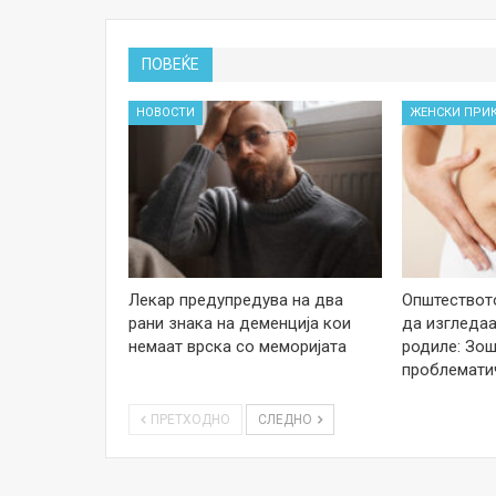
ПОВЕЌЕ
НОВОСТИ
ЖЕНСКИ ПРИ
Лекар предупредува на два
Општеството
рани знака на деменција кои
да изгледаа
немаат врска со меморијата
родиле: Зош
проблемати
ПРЕТХОДНО
СЛЕДНО