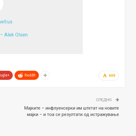
ll.us
 – Alek Olsen
ogle+
ReddIt
609
СЛЕДНО
Мајките – инфлуенсерки им штетат на новите
мајки – и тоа се резултати од истражување