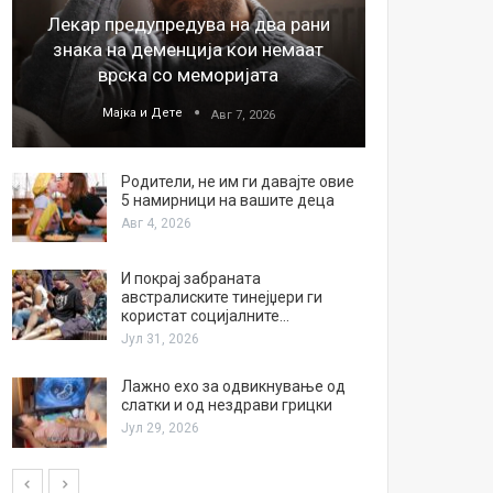
Лекар предупредува на два рани
26
знака на деменција кои немаат
благода
врска со меморијата
Мајка и Дете
М
Авг 7, 2026
Родители, не им ги давајте овие
5 намирници на вашите деца
Авг 4, 2026
И покрај забраната
австралиските тинејџери ги
користат социјалните…
Јул 31, 2026
Лажно ехо за одвикнување од
слатки и од нездрави грицки
Јул 29, 2026