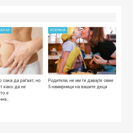
КАЗНИ
ИСХРАНА
 сака да раѓаат, но
Родители, не им ги давајте овие
т како да не
5 намирници на вашите деца
то е
чна…