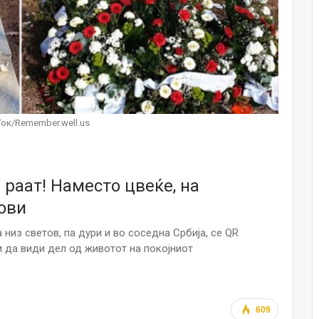
НОВОСТИ
Финците вложија милион евра во
кал, за посилен имунитет на децата
Мајка и Дете
Јул 24, 2026
Малолетниците ќе бидат офлајн
Ток/Remember.well.us
до 15-тата година: Франција
воведе…
Јул 23, 2026
 раат! Наместо цвеќе, на
Нов тест од крвта би можел да го
открие ризикот од Алцхајмер
дови
многу…
Јул 22, 2026
низ светов, па дури и во соседна Србија, се QR
и да види дел од животот на покојниот
Австралијка роди четири
идентични ќерки: Чудо што се
случува еднаш на…
Јул 21, 2026
609