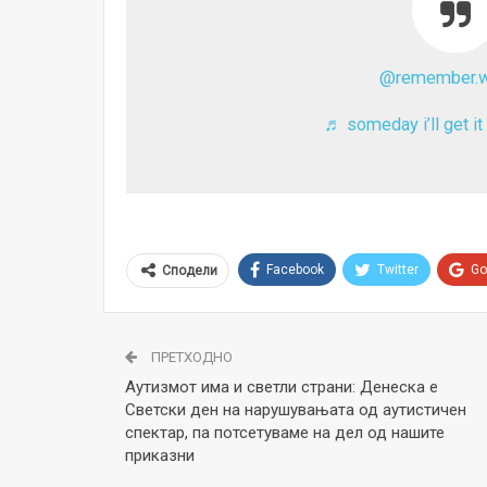
@remember.we
♬ someday i’ll get it
Facebook
Twitter
Go
Сподели
ПРЕТХОДНО
Аутизмот има и светли страни: Денеска е
Светски ден на нарушувањата од аутистичен
спектар, па потсетуваме на дел од нашите
приказни