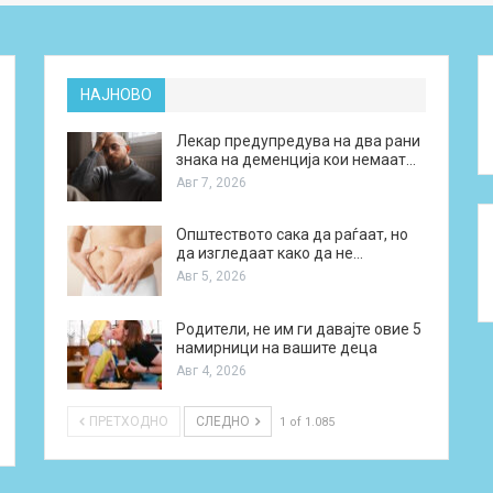
НАЈНОВО
Лекар предупредува на два рани
знака на деменција кои немаат…
Авг 7, 2026
Општеството сака да раѓаат, но
да изгледаат како да не…
Авг 5, 2026
Родители, не им ги давајте овие 5
намирници на вашите деца
Авг 4, 2026
ПРЕТХОДНО
СЛЕДНО
1 of 1.085