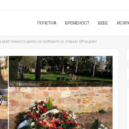
ПОЧЕТНА
БРЕМЕНОСТ
БЕБЕ
ИСХР
а раат! Наместо цвеќе, на гробовите се ставаат QR-кодови