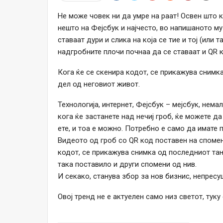
Не може човек ни да умре на раат! Освен што к
нешто на Фејсбук и најчесто, во напишаното му
ставаат дури и слика на која се тие и тој (или 
надгробните плочи почнаа да се ставаат и QR 
Кога ќе се скенира кодот, се прикажува снимка
дел од неговиот живот.
Технологија, интернет, Фејсбук – мејсбук, нема
кога ќе застанете над нечиј гроб, ќе можете да
ете, и тоа е можно. Потребно е само да имате 
Видеото од гроб со QR код поставен на спомен
кодот, се прикажува снимка од последниот тан
така поставило и други спомени од нив.
И секако, станува збор за нов бизнис, непресуш
Овој тренд не е актуелен само низ светот, туку