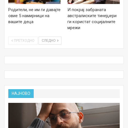
Родители, не им ги давајте
И покрај забраната
овие 5 намирници на
австралиските тинејџери
вашите деца
ги користат социјалните
мрежи
ПРЕТХОДНО
СЛЕДНО
НАЈНОВО