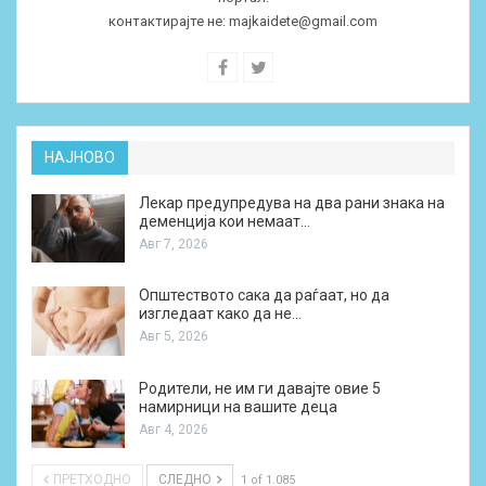
контактирајте не:
majkaidete@gmail.com
НАЈНОВО
Лекар предупредува на два рани знака на
деменција кои немаат…
Авг 7, 2026
Општеството сака да раѓаат, но да
изгледаат како да не…
Авг 5, 2026
Родители, не им ги давајте овие 5
намирници на вашите деца
Авг 4, 2026
ПРЕТХОДНО
СЛЕДНО
1 of 1.085