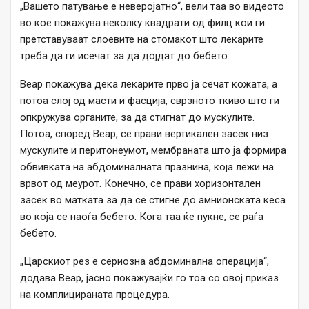
„Вашето патување е неверојатно“, вели таа во видеото
во кое покажува неколку квадрати од филц кои ги
претставуваат слоевите на стомакот што лекарите
треба да ги исечат за да дојдат до бебето.
Веар покажува дека лекарите прво ја сечат кожата, а
потоа слој од масти и фасција, сврзното ткиво што ги
опкружува органите, за да стигнат до мускулите.
Потоа, според Веар, се прави вертикален засек низ
мускулите и перитонеумот, мембраната што ја формира
обвивката на абдоминалната празнина, која лежи на
врвот од меурот. Конечно, се прави хоризонтален
засек во матката за да се стигне до амнионската кеса
во која се наоѓа бебето. Кога таа ќе пукне, се раѓа
бебето.
„Царскиот рез е сериозна абдоминална операција“,
додава Веар, јасно покажувајќи го тоа со овој приказ
на комплицираната процедура.