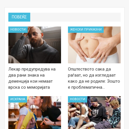
ПОВЕЌЕ
НОВОСТИ
ЖЕНСКИ ПРИКАЗНИ
Лекар предупредува на
Општеството сака да
два рани знака на
раѓаат, но да изгледаат
деменција кои немаат
како да не родиле: Зошто
врска со меморијата
е проблематична…
ИСХРАНА
НОВОСТИ