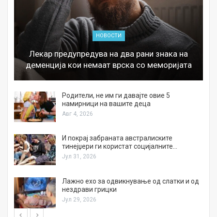
НОВОСТИ
Лекар предупредува на два рани знака на
деменција кои немаат врска со меморијата
а
Родители, не им ги давајте овие 5
намирници на вашите деца
Авг 4, 2026
И покрај забраната австралиските
тинејџери ги користат социјалните…
Јул 31, 2026
Лажно ехо за одвикнување од слатки и од
нездрави грицки
Јул 29, 2026