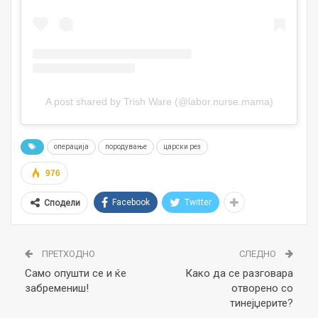
A post shared by Trish Ware (@labor.nurse.mama)
операција
породување
царски рез
976
Facebook
Twitter
Сподели
ПРЕТХОДНО
СЛЕДНО
Само опушти се и ќе
Како да се разговара
забремениш!
отворено со
тинејџерите?