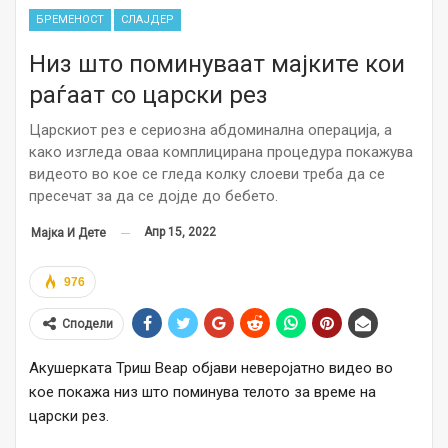
БРЕМЕНОСТ
СЛАЈДЕР
Низ што поминуваат мајките кои
раѓаат со царски рез
Царскиот рез е сериозна абдоминална операција, а
како изгледа оваа комплицирана процедура покажува
видеото во кое се гледа колку слоеви треба да се
пресечат за да се дојде до бебето.
Апр 15, 2022
Мајка И Дете
976
Сподели
Акушерката Триш Веар објави неверојатно видео во
кое покажа низ што поминува телото за време на
царски рез.