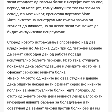
жени страдаат од големи болки и непријатност во овој
период од месецот, толку многу што тоа им пречи во
секојдневниот живот, пренесува порталот Mom.
Интензитетот на менструалните грчеви варира од
личност до личност, но за некои жени тие можат да
бидат исклучително исцрпувачки.
Според новото истражување спроведено над две
илјади жени во Америка, дури три од пет жени морале
да земат слободен ден од работа поради
исклучително болните периоди. Исто така, студијата
покажала дека работодавците и лекарите често не ја
сфаќаат сериозно нивната болка.
Имено, 44 отсто од жените во оваа студија изјавиле
дека општите лекари не ги сфаќаат сериозно нивните
поплаки за менструалните болки. Уште полошо, 32
отсто од жените рекле дека нивниот лекар целосно ги
игнорирал нивните барања за боледување и ги
советувал да земаат лекови против болки без да им