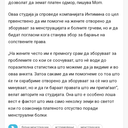
дозволат да земат платен одмор, пишува Mom.
Оваа студија ја спроведе компанијата Интимина со цел
првенствено да им помогне на жените отворено да
зборуваат за менструацијата и болните грчеви, но и да
бидат погласни кога станува збор за барање на
сопствените права.
„На жените често им е премногу срам да зборуваат за
проблемите со кои се соочуваат, што нè води до
поразителна статистика што можеме да ја видиме и во
оваа анкета. Затоа сакаме да им помогнеме со тоа што
ќе ги охрабриме отворено да зборуваат за сè низ што
минуваат, но и да ги бараат правата што им припаѓаат“,
велат авторите на студијата. Она што е особено лоша
вест е фактот што има само неколку земји во светот
кои го озаконија платеното отсуство поради
менструални болки.
болни менструации
истражување
менструација