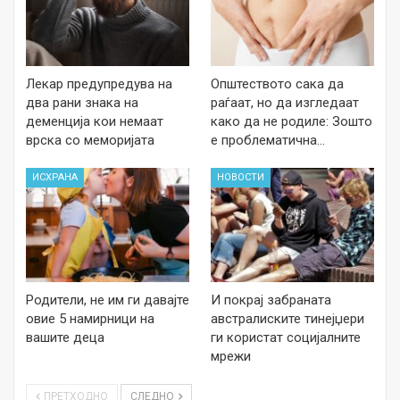
Лекар предупредува на
Општеството сака да
два рани знака на
раѓаат, но да изгледаат
деменција кои немаат
како да не родиле: Зошто
врска со меморијата
е проблематична…
ИСХРАНА
НОВОСТИ
Родители, не им ги давајте
И покрај забраната
овие 5 намирници на
австралиските тинејџери
вашите деца
ги користат социјалните
мрежи
ПРЕТХОДНО
СЛЕДНО