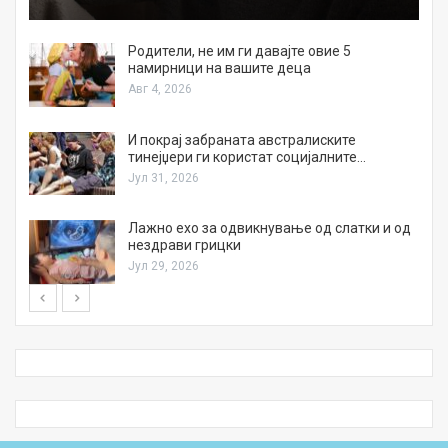
а
Родители, не им ги давајте овие 5
намирници на вашите деца
Авг 4, 2026
И покрај забраната австралиските
тинејџери ги користат социјалните…
Јул 31, 2026
Лажно ехо за одвикнување од слатки и од
нездрави грицки
Јул 29, 2026