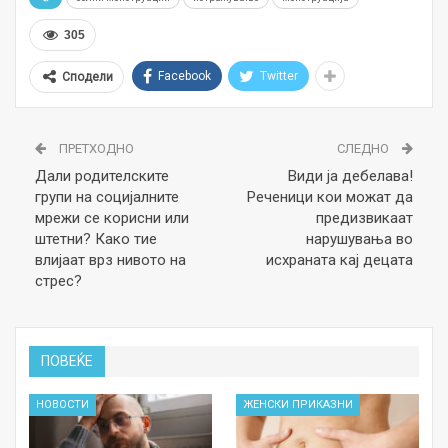
305
Facebook
Twitter
Сподели
ПРЕТХОДНО
СЛЕДНО
Дали родителските
Види ја дебелава!
групи на социјалните
Реченици кои можат да
мрежи се корисни или
предизвикаат
штетни? Како тие
нарушувања во
влијаат врз нивото на
исхраната кај децата
стрес?
ПОВЕЌЕ
НОВОСТИ
ЖЕНСКИ ПРИКАЗНИ