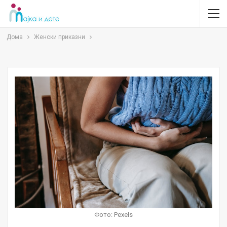
Дома
Женски приказни
Фото: Pexels