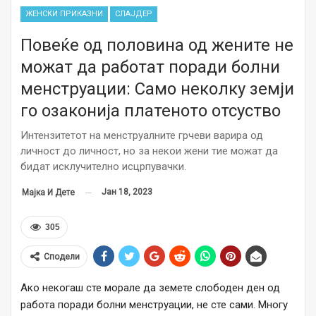
ЖЕНСКИ ПРИКАЗНИ
СЛАЈДЕР
Повеќе од половина од жените не
можат да работат поради болни
менструации: Само неколку земји
го озаконија платеното отсуство
Интензитетот на менструалните грчеви варира од
личност до личност, но за некои жени тие можат да
бидат исклучително исцрпувачки.
Јан 18, 2023
Мајка И Дете
305
Сподели
Ако некогаш сте морале да земете слободен ден од
работа поради болни менструации, не сте сами. Многу