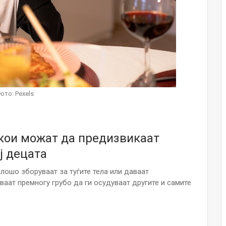
Малолетниците ќе бидат офлајн до
15-тата година: Франција воведе
забрана за…
Мајка и Дете
Јул 23, 2026
Нов тест од крвта би можел да го
открие ризикот од Алцхајмер
ото: Pexels
многу…
Јул 22, 2026
Австралијка роди четири
 кои можат да предизвикаат
идентични ќерки: Чудо што се
случува еднаш на…
ј децата
Јул 21, 2026
лошо зборуваат за туѓите тела или даваат
И многу среќа не е на арно! Жена
ваат премногу грубо да ги осудуваат другите и самите
завршила на Итна помош по
свадбата на…
Јул 20, 2026