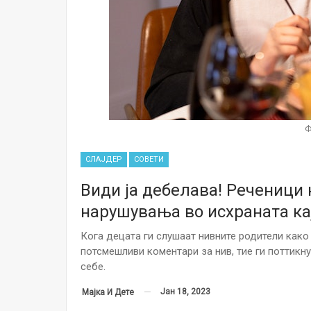
Ф
СЛАЈДЕР
СОВЕТИ
Види ја дебелава! Реченици
нарушувања во исхраната ка
Кога децата ги слушаат нивните родители како 
потсмешливи коментари за нив, тие ги поттикну
себе.
Јан 18, 2023
Мајка И Дете