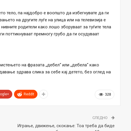
о тело, па најдобро е воопшто да избегнувате да ги
ањето на другите луѓе на улица или на телевизија е
 нивните родители како лошо зборуваат за туѓите тела
ги поттикнуваат премногу грубо да ги осудуваат
ристењето на фразата „дебел“ или „дебела“ како
давање здрава слика за себе кај детето, без оглед на
ogle+
ReddIt
328
СЛЕДНО
Играње, движење, скокање: Тоа треба да биде