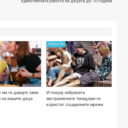
единствената работа на децата до 10 години
НОВОСТИ
е им ги давајте овие
И покрај забраната
 на вашите деца
австралиските тинејџери ги
користат социјалните мрежи