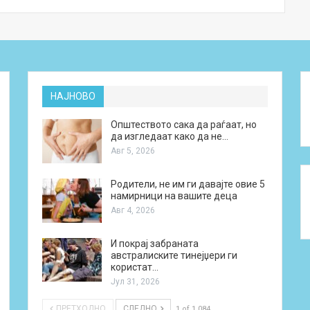
НАЈНОВО
Општеството сака да раѓаат, но
да изгледаат како да не…
Авг 5, 2026
Родители, не им ги давајте овие 5
намирници на вашите деца
Авг 4, 2026
И покрај забраната
австралиските тинејџери ги
користат…
Јул 31, 2026
ПРЕТХОДНО
СЛЕДНО
1 of 1.084