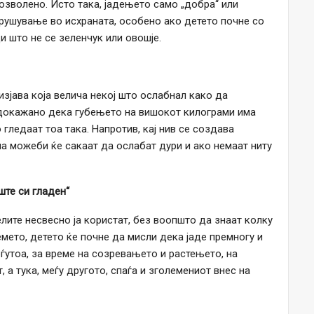
озволено. Исто така, јадењето само „добра“ или
рушување во исхраната, особено ако детето почне со
и што не се зеленчук или овошје.
изјава која велича некој што ослабнал како да
 докажано дека губењето на вишокот килограми има
гледаат тоа така. Напротив, кај нив се создава
а можеби ќе сакаат да ослабат дури и ако немаат ниту
ште си гладен“
лите несвесно ја користат, без воопшто да знаат колку
емето, детето ќе почне да мисли дека јаде премногу и
ѓутоа, за време на созревањето и растењето, на
, а тука, меѓу другото, спаѓа и зголемениот внес на