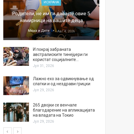
ИСХРАНА
„Џонс
Родители, не им ги давајте овие 5
обесштет
намирници на вашите деца
тв
Мајка и Дете
М
Авг 4, 2026
И покрај забраната
австралиските тинејџери ги
користат социјалните…
Јул 31, 2026
Лажно ехо за одвикнување од
слатки и од нездрави грицки
Јул 29, 2026
265 двојки се венчале
благодарение на апликацијата
на владата на Токио
Јул 29, 2026