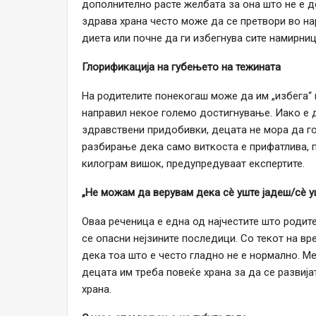
дополнително расте желбата за она што не е д
здрава храна често може да се претвори во на
диета или почне да ги избегнува сите намирниц
Глорификација на губењето на тежината
На родителите понекогаш може да им „избега“ 
направил некое големо достигнување. Иако е
здравствени придобивки, децата не мора да го 
разбирање дека само виткоста е прифатлива, п
килограм вишок, предупредуваат експертите.
„Не можам да верувам дека сè уште јадеш/сè у
Оваа реченица е една од најчестите што родите
се опасни нејзините последици. Со текот на вр
дека тоа што е често гладно не е нормално. Ме
децата им треба повеќе храна за да се развијат
храна.