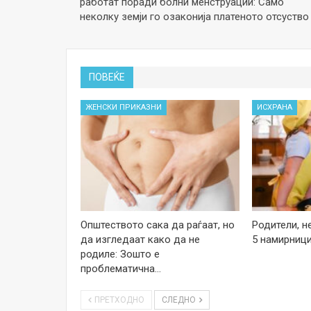
работат поради болни менструации: Само
неколку земји го озаконија платеното отсуство
ПОВЕЌЕ
ЖЕНСКИ ПРИКАЗНИ
ИСХРАНА
Општеството сака да раѓаат, но
Родители, н
да изгледаат како да не
5 намирници
родиле: Зошто е
проблематична…
ПРЕТХОДНО
СЛЕДНО