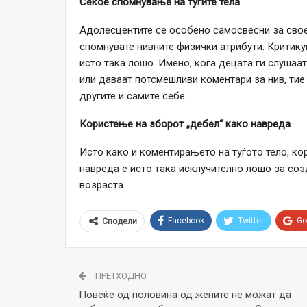
Секое спомнување на туѓите тела
Адолесцентите се особено самосвесни за своет
спомнувате нивните физички атрибути. Критикув
исто така лошо. Имено, кога децата ги слушаат
или даваат потсмешливи коментари за нив, тие 
другите и самите себе.
Користење на зборот „дебел“ како навреда
Исто како и коментирањето на туѓото тело, ко
навреда е исто така исклучително лошо за соз
возраста.
Facebook
Twitter
Go
Сподели
ПРЕТХОДНО
Повеќе од половина од жените не можат да