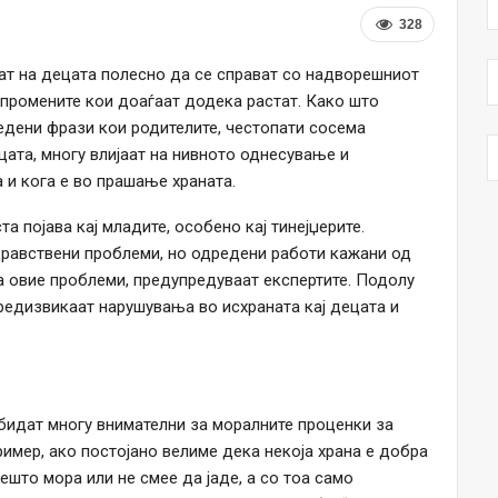
328
ат на децата полесно да се справат со надворешниот
о промените кои доаѓаат додека растат. Како што
редени фрази кои родителите, честопати сосема
цата, многу влијаат на нивното однесување и
 и кога е во прашање храната.
а појава кај младите, особено кај тинејџерите.
здравствени проблеми, но одредени работи кажани од
а овие проблеми, предупредуваат експертите. Подолу
редизвикаат нарушувања во исхраната кај децата и
 бидат многу внимателни за моралните проценки за
ример, ако постојано велиме дека некоја храна е добра
ешто мора или не смее да јаде, а со тоа само