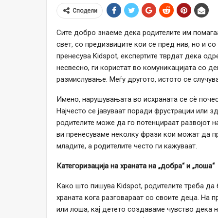
Сподели
Сите добро знаеме дека родителите им помага
свет, со предизвиците кои се пред нив, но и с
пренесува Kidspot, експертите тврдат дека од
несвесно, ги користат во комуникацијата со де
размислување. Меѓу другото, истото се случува
Имено, нарушувањата во исхраната се сè почест
Најчесто се јавуваат поради фрустрации или 
родителите може да го потенцираат развојот н
ви пренесуваме неколку фрази кои можат да п
младите, а родителите често ги кажуваат.
Категоризација на храната на „добра“ и „лоша“
Како што пишува Kidspot, родителите треба да
храната кога разговараат со своите деца. На п
или лоша, кај детето создаваме чувство дека н