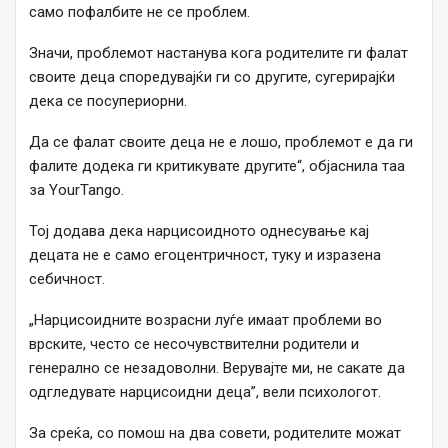
само пофалбите не се проблем.
Значи, проблемот настанува кога родителите ги фалат
своите деца споредувајќи ги со другите, сугерирајќи
дека се посупериорни.
Да се фалат своите деца не е лошо, проблемот е да ги
фалите додека ги критикувате другите“, објаснила таа
за YourTango.
Тој додава дека нарцисоидното однесување кај
децата не е само егоцентричност, туку и изразена
себичност.
„Нарцисоидните возрасни луѓе имаат проблеми во
врските, често се несочувствителни родители и
генерално се незадоволни. Верувајте ми, не сакате да
одгледувате нарцисоидни деца”, вели психологот.
За среќа, со помош на два совети, родителите можат