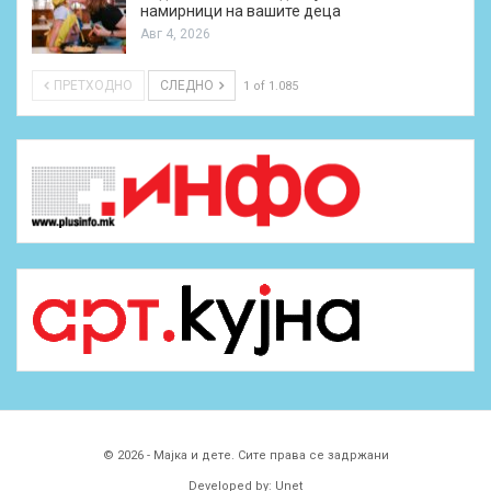
намирници на вашите деца
Авг 4, 2026
ПРЕТХОДНО
СЛЕДНО
1 of 1.085
© 2026 - Мајка и дете. Сите права се задржани
Developed by:
Unet