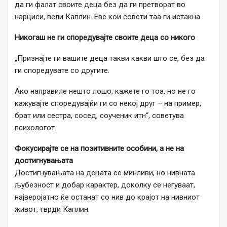
да ги фалат своите деца без да ги претворат во
нарциси, вели Каплин. Еве кои совети таа ги истакна.
Никогаш не ги споредувајте своите деца со никого
„Признајте ги вашите деца такви какви што се, без да
ги споредувате со другите.
Ако направиле нешто лошо, кажете го тоа, но не го
кажувајте споредувајќи ги со некој друг – на пример,
брат или сестра, сосед, соученик итн“, советува
психологот.
Фокусирајте се на позитивните особини, а не на
достигнувањата
Достигнувањата на децата се минливи, но нивната
љубезност и добар карактер, доколку се негуваат,
најверојатно ќе останат со нив до крајот на нивниот
живот, тврди Каплин.