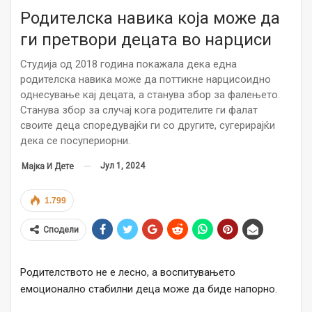
Родителска навика која може да
ги претвори децата во нарциси
Студија од 2018 година покажала дека една
родителска навика може да поттикне нарцисоидно
однесување кај децата, а станува збор за фалењето.
Станува збор за случај кога родителите ги фалат
своите деца споредувајќи ги со другите, сугерирајќи
дека се посупериорни.
Јул 1, 2024
Мајка И Дете
1.799
Сподели
Родителството не е лесно, а воспитувањето
емоционално стабилни деца може да биде напорно.