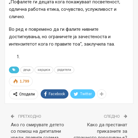
„Пофалете ги децата кога покажуваат посветеност,
одлична работна етика, сочувство, услужливост и
слично.
Во ред е повремено да ги фалите нивните
достигнувања, но ограничете ја зачестеноста и
интензитетот кога го правите тоа“, заклучила таа.
деца
нарциси
родители
1.799
Facebook
Twitter
Сподели
ПРЕТХОДНО
СЛЕДНО
Aко го смирувате детето
Како да престанат
со помош на дигитални
приказните за
уреди, правите голема
страшното породување?