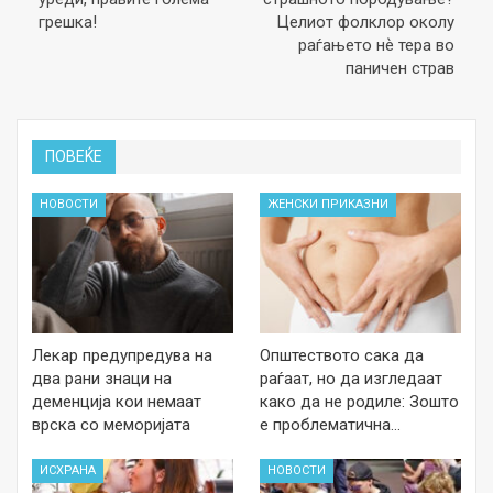
грешка!
Целиот фолклор околу
раѓањето нѐ тера во
паничен страв
ПОВЕЌЕ
НОВОСТИ
ЖЕНСКИ ПРИКАЗНИ
Лекар предупредува на
Општеството сака да
два рани знаци на
раѓаат, но да изгледаат
деменција кои немаат
како да не родиле: Зошто
врска со меморијата
е проблематична…
ИСХРАНА
НОВОСТИ