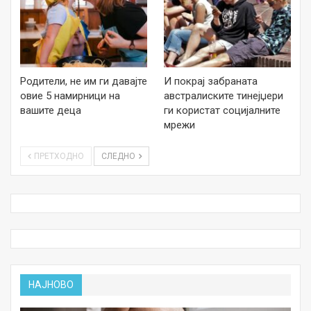
Родители, не им ги давајте
И покрај забраната
овие 5 намирници на
австралиските тинејџери
вашите деца
ги користат социјалните
мрежи
ПРЕТХОДНО
СЛЕДНО
НАЈНОВО