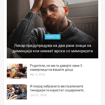
НОВОСТИ
Лекар предупредува на два рани знаци на
деменција кои немаат врска со меморијата
а
Родители, не им ги давајте овие 5
намирници на вашите деца
Авг 4, 2026
И покрај забраната австралиските
тинејџери ги користат социјалните…
Јул 31, 2026