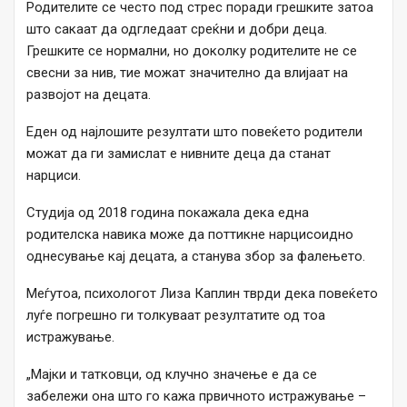
Родителите се често под стрес поради грешките затоа
што сакаат да одгледаат среќни и добри деца.
Грешките се нормални, но доколку родителите не се
свесни за нив, тие можат значително да влијаат на
развојот на децата.
Еден од најлошите резултати што повеќето родители
можат да ги замислат е нивните деца да станат
нарциси.
Студија од 2018 година покажала дека една
родителска навика може да поттикне нарцисоидно
однесување кај децата, а станува збор за фалењето.
Меѓутоа, психологот Лиза Каплин тврди дека повеќето
луѓе погрешно ги толкуваат резултатите од тоа
истражување.
„Мајки и татковци, од клучно значење е да се
забележи она што го кажа првичното истражување –