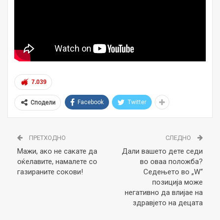
7.039
Facebook
Twitter
Сподели
ПРЕТХОДНО
СЛЕДНО
Мажи, ако не сакате да
Дали вашето дете седи
оќелавите, намалете со
во оваа положба?
газираните сокови!
Седењето во „W“
позиција може
негативно да влијае на
здравјето на децата