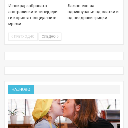
И покрај забраната
Лажно ехо за
австралиските тинејџери
одвикнување од слатки и
ги користат социјалните
од нездрави грицки
мрежи
ПРЕТХОДНО
СЛЕДНО
НАЈНОВО