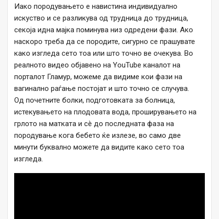
Иако породувањето е навистина индивидуално
искуство и се разликува од трудница до трудница,
секоја идна мајка поминува низ одредени фази. Ако
наскоро треба да се породите, сигурно се прашувате
како изгледа сето тоа или што точно ве очекува. Во
реалното видео објавено на YouTube каналот на
порталот Гламур, можеме да видиме кои фази на
вагинално раѓање постојат и што точно се случува.
Од почетните болки, подготовката за болница,
истекувањето на плодовата вода, проширувањето на
грлото на матката и сè до последната фаза на
породување кога бебето ќе излезе, во само две
минути буквално можете да видите како сето тоа
изгледа.