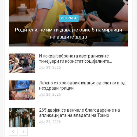
ИСХРАНА
Родители, не им ги давајте овие 5 намирници
на вашите деца
И покрај забраната австралиските
тинејџери ги користат социјалните…
Јул 31, 2026
Лажно ехо за одвикнување од слатки и од
нездрави грицки
Јул 29, 2026
а
265 двојки се венчале благодарение на
апликацијата на владата на Токио
Јул 29, 2026