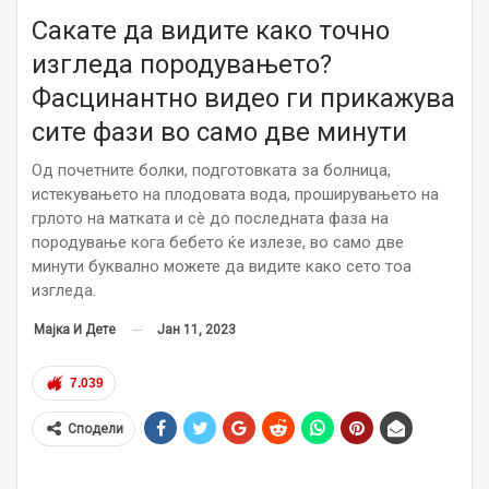
Сакате да видите како точно
изгледа породувањето?
Фасцинантно видео ги прикажува
сите фази во само две минути
Од почетните болки, подготовката за болница,
истекувањето на плодовата вода, проширувањето на
грлото на матката и сè до последната фаза на
породување кога бебето ќе излезе, во само две
минути буквално можете да видите како сето тоа
изгледа.
Јан 11, 2023
Мајка И Дете
7.039
Сподели