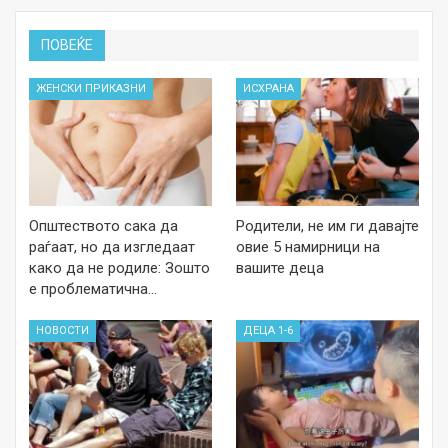
ПОВЕЌЕ
ЖЕНСКИ ПРИКАЗНИ
ИСХРАНА
Општеството сака да
Родители, не им ги давајте
раѓаат, но да изгледаат
овие 5 намирници на
како да не родиле: Зошто
вашите деца
е проблематична…
НОВОСТИ
ДЕЦА 1-6