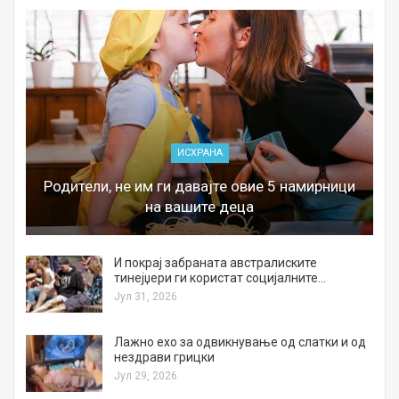
ИСХРАНА
Родители, не им ги давајте овие 5 намирници
на вашите деца
И покрај забраната австралиските
тинејџери ги користат социјалните…
Јул 31, 2026
Лажно ехо за одвикнување од слатки и од
нездрави грицки
Јул 29, 2026