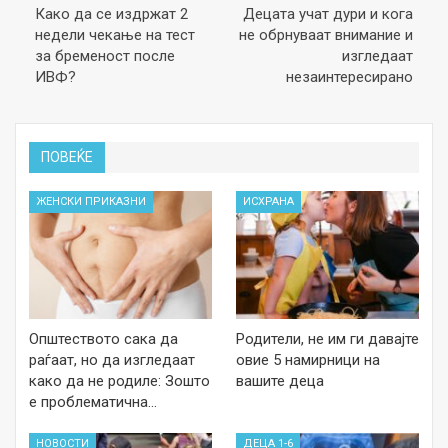
Како да се издржат 2
Децата учат дури и кога
недели чекање на тест
не обрнуваат внимание и
за бременост после
изгледаат
ИВФ?
незаинтересирано
ПОВЕЌЕ
ЖЕНСКИ ПРИКАЗНИ
ИСХРАНА
Општеството сака да
Родители, не им ги давајте
раѓаат, но да изгледаат
овие 5 намирници на
како да не родиле: Зошто
вашите деца
е проблематична…
НОВОСТИ
ДЕЦА 1-6