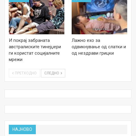
И покрај забраната
Лажно ехо за
австралиските тинејџери
одвикнување од слатки и
ги користат социјалните
од нездрави грицки
мрежи
ПРЕТХОДНО
СЛЕДНО
НАЈНОВО