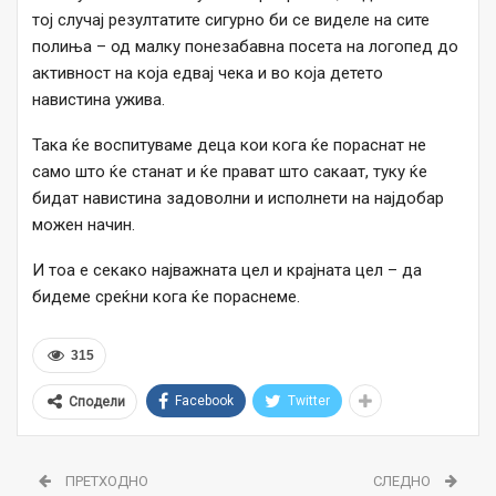
тој случај резултатите сигурно би се виделе на сите
полиња – од малку понезабавна посета на логопед до
активност на која едвај чека и во која детето
навистина ужива.
Така ќе воспитуваме деца кои кога ќе пораснат не
само што ќе станат и ќе прават што сакаат, туку ќе
бидат навистина задоволни и исполнети на најдобар
можен начин.
И тоа е секако најважната цел и крајната цел – да
бидеме среќни кога ќе пораснеме.
315
Facebook
Twitter
Сподели
ПРЕТХОДНО
СЛЕДНО