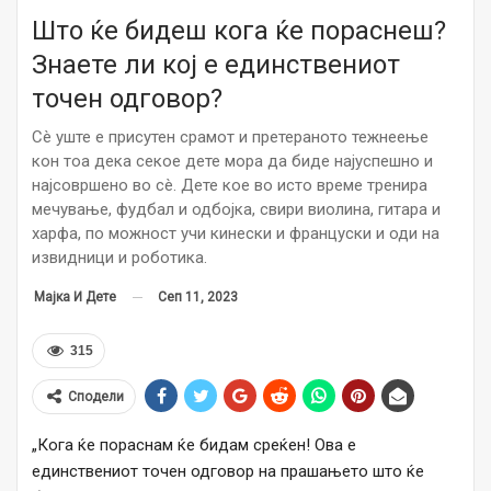
Што ќе бидеш кога ќе пораснеш?
Знаете ли кој е единствениот
точен одговор?
Сè уште е присутен срамот и претеранoто тежнеење
кон тоа дека секое дете мора да биде најуспешно и
најсовршено во сè. Дете кое во исто време тренира
мечување, фудбал и одбојка, свири виолина, гитара и
харфа, по можност учи кинески и француски и оди на
извидници и роботика.
Сеп 11, 2023
Мајка И Дете
315
Сподели
„Кога ќе пораснам ќе бидам среќен! Ова е
единствениот точен одговор на прашањето што ќе