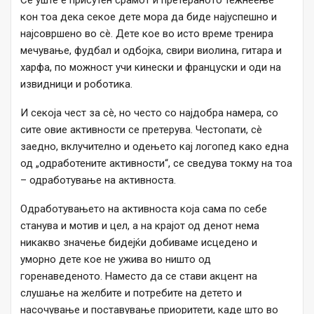
Сè уште е присутен срамот и претеранoто тежнеење
кон тоа дека секое дете мора да биде најуспешно и
најсовршено во сè. Дете кое во исто време тренира
мечување, фудбал и одбојка, свири виолина, гитара и
харфа, по можност учи кинески и француски и оди на
извидници и роботика.
И секоја чест за сè, но често со најдобра намера, со
сите овие активности се претерува. Честопати, сè
заедно, вклучително и одењето кај логопед како една
од „одработените активности“, се сведува токму на тоа
– одработување на активноста.
Одработувањето на активноста која сама по себе
станува и мотив и цел, а на крајот од денот нема
никакво значење бидејќи добиваме исцедено и
уморно дете кое не ужива во ништо од
горенаведеното. Наместо да се стави акцент на
слушање на желбите и потребите на детето и
насочување и поставување приоритети, каде што во