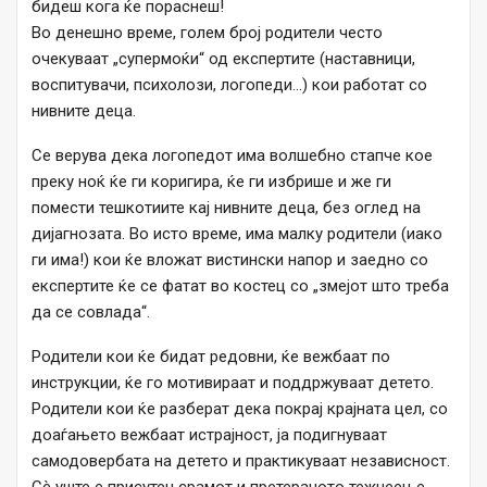
бидеш кога ќе пораснеш!
Во денешно време, голем број родители често
очекуваат „супермоќи“ од експертите (наставници,
воспитувачи, психолози, логопеди…) кои работат со
нивните деца.
Се верува дека логопедот има волшебно стапче кое
преку ноќ ќе ги коригира, ќе ги избрише и же ги
помести тешкотиите кај нивните деца, без оглед на
дијагнозата. Во исто време, има малку родители (иако
ги има!) кои ќе вложат вистински напор и заедно со
експертите ќе се фатат во костец со „змејот што треба
да се совлада“.
Родители кои ќе бидат редовни, ќе вежбаат по
инструкции, ќе го мотивираат и поддржуваат детето.
Родители кои ќе разберат дека покрај крајната цел, со
доаѓањето вежбаат истрајност, ја подигнуваат
самодовербата на детето и практикуваат независност.