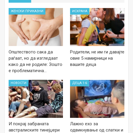
ЖЕНСКИ ПРИКАЗНИ
ИСХРАНА
Општеството сака да
Родители, не им ги давајте
раѓаат, но да изгледаат
овие 5 намирници на
како да не родиле: Зошто
вашите деца
е проблематична…
НОВОСТИ
ДЕЦА 1-6
И покрај забраната
Лажно ехо за
австралиските тинејџери
одвикнување од слатки и