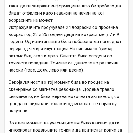
така, да ги задржат информациите што би требало да
бидат отфрлени како неважни на начин на кој
возрасните не можат.
Истражувачите проучувале 24 возрасни со просечна
возраст од 23 и 26 години деца на возраст меѓу 7 и 9
години. Од испитаниците било побарано да погледнат
серија од четири илустрации. На нив имало бумбар,
автомобил, стол и дрво. Сликите биле следени со
точкеста позадина. Точките се движеле во различни
насоки (горе, долу, лево или десно).
Секоја личност во тој момент била во процес на
скенирање со магнетна резонанца. Додека траело
снимањето, им била мерена мозочната активност, со
цел да се види кои области од мозокот се најмногу
вклучени.
Во еден момент, на учесниците им било кажано да ги
игнорираат подвижните точки и да притиснат копче за