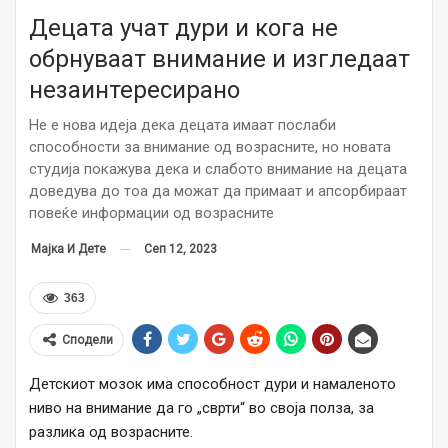
Децата учат дури и кога не
обрнуваат внимание и изгледаат
незаинтересирано
Не е нова идеја дека децата имаат послаби
способности за внимание од возрасните, но новата
студија покажува дека и слабото внимание на децата
доведува до тоа да можат да примаат и апсорбираат
повеќе информации од возрасните
Сеп 12, 2023
Мајка И Дете
363
Сподели
Детскиот мозок има способност дури и намаленото
ниво на внимание да го „сврти“ во своја полза, за
разлика од возрасните.