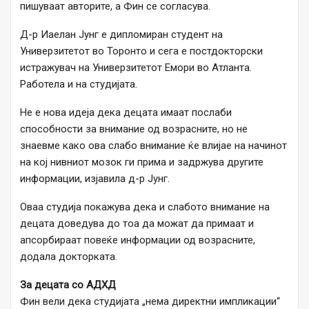
пишуваат авторите, а Фин се согласува.
Д-р Иаелан Јунг е дипломиран студент на
Универзитетот во Торонто и сега е постдокторски
истражувач на Универзитетот Емори во Атланта.
Работела и на студијата.
Не е нова идеја дека децата имаат послаби
способности за внимание од возрасните, но не
знаевме како ова слабо внимание ќе влијае на начинот
на кој нивниот мозок ги прима и задржува другите
информации, изјавила д-р Јунг.
Оваа студија покажува дека и слабото внимание на
децата доведува до тоа да можат да примаат и
апсорбираат повеќе информации од возрасните,
додала докторката.
За децата со АДХД
Фин вели дека студијата „нема директни импликации“