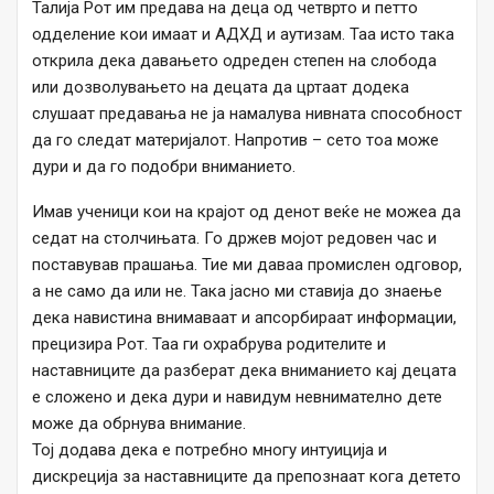
Талија Рот им предава на деца од четврто и петто
одделение кои имаат и АДХД и аутизам. Таа исто така
открила дека давањето одреден степен на слобода
или дозволувањето на децата да цртаат додека
слушаат предавања не ја намалува нивната способност
да го следат материјалот. Напротив – сето тоа може
дури и да го подобри вниманието.
Имав ученици кои на крајот од денот веќе не можеа да
седат на столчињата. Го држев мојот редовен час и
поставував прашања. Тие ми даваа промислен одговор,
а не само да или не. Така јасно ми ставија до знаење
дека навистина внимаваат и апсорбираат информации,
прецизира Рот. Таа ги охрабрува родителите и
наставниците да разберат дека вниманието кај децата
е сложено и дека дури и навидум невнимателно дете
може да обрнува внимание.
Тој додава дека е потребно многу интуиција и
дискреција за наставниците да препознаат кога детето