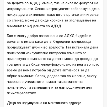
за децата со АДХД. Имено, тие не биле во фокусот на
истражувањето. Сепак, истражувачот забележува дека
некоја друга активност, како што е цртање или играње
со спинер, може да биде корисна за зголемување на
вниманието кај децата со АДХД.
Бас е многу добро запознаена со АДХД бидејќи и
самата го имала како дете. Одредени предизвици
продолжуваат дури и во зрелоста. Таа истакнала дека
понекогаш исклучително интересна тема што го
привлекува вниманието на детето може да доведе до
тоа детето да биде хипер-фокусирано на неа и во исто
време да нема потреба од друга активност за да
обрне внимание. Сепак, додава таа со жалење, многу
часови во училиштето немаат таква магнетна
привлечност и за младите и за нив, родителите или
психотерапевтите.
Деца со нарушувања на менталното здравје