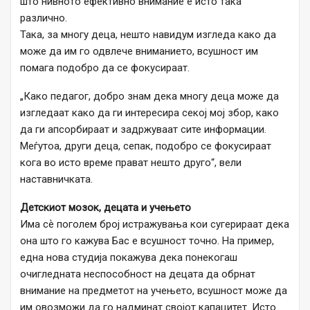
што нивното ефективно внимание е исто така
различно.
Така, за многу деца, нешто навидум изгледа како да
може да им го одвлече вниманието, всушност им
помага подобро да се фокусираат.
„Како педагог, добро знам дека многу деца може да
изгледаат како да ги интересира секој мој збор, како
да ги апсорбираат и задржуваат сите информации.
Меѓутоа, други деца, сепак, подобро се фокусираат
кога во исто време прават нешто друго“, вели
наставничката.
Детскиот мозок, децата и учењето
Има сѐ поголем број истражувања кои сугерираат дека
она што го кажува Бас е всушност точно. На пример,
една нова студија покажува дека понекогаш
очигледната неспособност на децата да обрнат
внимание на предметот на учењето, всушност може да
им овозможи да го надминат својот капацитет. Исто