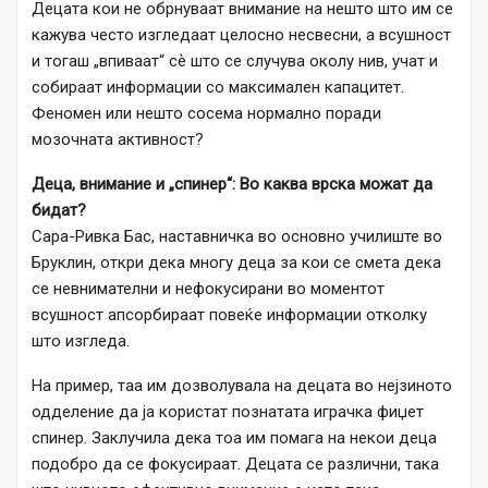
Децата кои не обрнуваат внимание на нешто што им се
кажува често изгледаат целосно несвесни, а всушност
и тогаш „впиваат“ сѐ што се случува околу нив, учат и
собираат информации со максимален капацитет.
Феномен или нешто сосема нормално поради
мозочната активност?
Деца, внимание и „спинер“: Во каква врска можат да
бидат?
Сара-Ривка Бас, наставничка во основно училиште во
Бруклин, откри дека многу деца за кои се смета дека
се невнимателни и нефокусирани во моментот
всушност апсорбираат повеќе информации отколку
што изгледа.
На пример, таа им дозволувала на децата во нејзиното
одделение да ја користат познатата играчка фиџет
спинер. Заклучила дека тоа им помага на некои деца
подобро да се фокусираат. Децата се различни, така