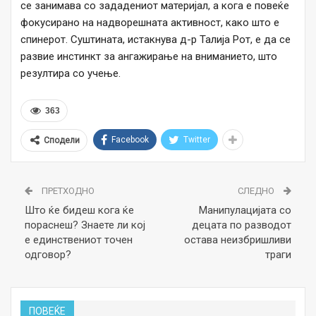
се занимава со зададениот материјал, а кога е повеќе
фокусирано на надворешната активност, како што е
спинерот. Суштината, истакнува д-р Талија Рот, е да се
развие инстинкт за ангажирање на вниманието, што
резултира со учење.
363
Facebook
Twitter
Сподели
ПРЕТХОДНО
СЛЕДНО
Што ќе бидеш кога ќе
Манипулацијата со
пораснеш? Знаете ли кој
децата по разводот
е единствениот точен
остава неизбришливи
одговор?
траги
ПОВЕЌЕ