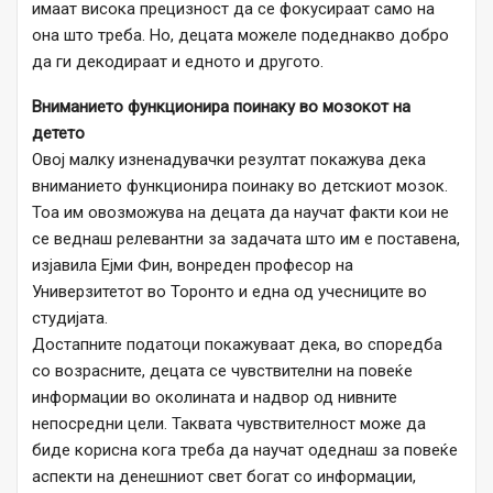
имаат висока прецизност да се фокусираат само на
она што треба. Но, децата можеле подеднакво добро
да ги декодираат и едното и другото.
Вниманието функционира поинаку во мозокот на
детето
Овој малку изненадувачки резултат покажува дека
вниманието функционира поинаку во детскиот мозок.
Тоа им овозможува на децата да научат факти кои не
се веднаш релевантни за задачата што им е поставена,
изјавила Ејми Фин, вонреден професор на
Универзитетот во Торонто и една од учесниците во
студијата.
Достапните податоци покажуваат дека, во споредба
со возрасните, децата се чувствителни на повеќе
информации во околината и надвор од нивните
непосредни цели. Таквата чувствителност може да
биде корисна кога треба да научат одеднаш за повеќе
аспекти на денешниот свет богат со информации,