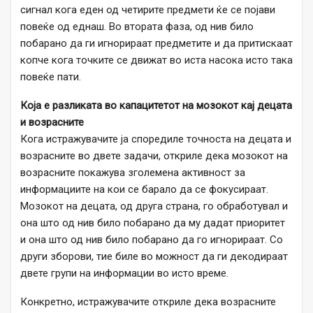
сигнал кога еден од четирите предмети ќе се појави
повеќе од еднаш. Во втората фаза, од нив било
побарано да ги игнорираат предметите и да притискаат
копче кога точките се движат во иста насока исто така
повеќе пати.
Која е разликата во капацитетот на мозокот кај децата
и возрасните
Кога истражувачите ја споредиле точноста на децата и
возрасните во двете задачи, откриле дека мозокот на
возрасните покажува зголемена активност за
информациите на кои се барало да се фокусираат.
Мозокот на децата, од друга страна, го обработувал и
она што од нив било побарано да му дадат приоритет
и она што од нив било побарано да го игнорираат. Со
други зборови, тие биле во можност да ги декодираат
двете групи на информации во исто време.
Конкретно, истражувачите откриле дека возрасните