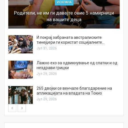
ИСХРАНА
Родители, не им ги давајте овие 5 намирници
на вашите деца
И покрај забраната австралиските
тинејџери ги користат социјалните…
Јул 31, 2026
Лажно ехо за одвикнување од слатки и од
нездрави грицки
Јул 29, 2026
а
265 двојки се венчале благодарение на
апликацијата на владата на Токио
Јул 29, 2026