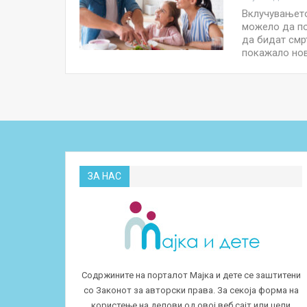
Вклучувањето
можело да по
да бидат смр
покажало но
ЗА НАС
Содржините на порталот Мајка и дете се заштитени
со Законот за авторски права. За секоја форма на
користење на делови од овој веб сајт или цели