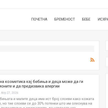
ПОЧЕТНА
БРЕМЕНОСТ
БЕБЕ
ИСХР
на козметика кај бебиња и деца може да ги
оните и да предизвика алергии
Апр 27, 2026
бињата и малите деца има ист број слоеви како кожата
е, но тие слоеви се до 30% потенки што им олеснува на
НОВОСТИ