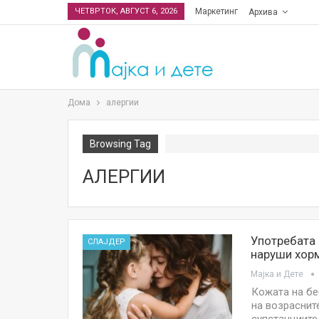
ЧЕТВРТОК, АВГУСТ 6, 2026
Маркетинг
Архива
Дома
алергии
Browsing Tag
АЛЕРГИИ
Употребата 
СЛАЈДЕР
наруши хорм
Мајка и Дете
Кожата на бе
на возраснит