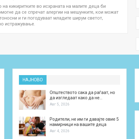
 на кикиритките во исхраната на малите деца би
могне да се спречат алергии на мешунките, кои можат
тоносни и ги погодуваат младите ширум светот,
во истражување.
НАЈНОВО
Општеството сака да раѓаат, но
да изгледаат како да не…
Авг 5, 2026
Родители, не им ги давајте овие 5
намирници на вашите деца
Авг 4, 2026