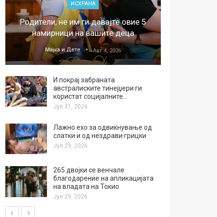
ИСХРАНА
„Џонс
Родители, не им ги давајте овие 5
обесштет
намирници на вашите деца
тв
Мајка и Дете
М
Авг 4, 2026
И покрај забраната
австралиските тинејџери ги
користат социјалните…
Јул 31, 2026
Лажно ехо за одвикнување од
слатки и од нездрави грицки
Јул 29, 2026
265 двојки се венчале
благодарение на апликацијата
на владата на Токио
Јул 29, 2026