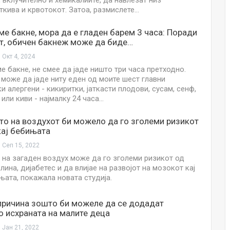
 вклучително и хемикалиите, да навлезат низ
ткива и крвотокот. Затоа, размислете…
Малолетниците ќе бидат офлајн до
15-тата година: Франција воведе
 ме бакне, мора да е гладен барем 3 часа: Поради
забрана за…
т, обичен бакнеж може да биде…
Мајка и Дете
Јул 23, 2026
Окт 4, 2024
ме бакне, не смее да јаде ништо три часа претходно.
е може да јаде ниту еден од моите шест главни
Нов тест од крвта би можел да го
 алергени - кикиритки, јаткасти плодови, сусам, сенф,
открие ризикот од Алцхајмер
или киви - најмалку 24 часа…
многу…
Јул 22, 2026
о на воздухот би можело да го зголеми ризикот
кај бебињата
Австралијка роди четири
идентични ќерки: Чудо што се
Сеп 15, 2022
случува еднаш на…
на загаден воздух може да го зголеми ризикот од
Јул 21, 2026
лина, дијабетес и да влијае на развојот на мозокот кај
ата, покажала новата студија.
И многу среќа не е на арно! Жена
завршила на Итна помош по
причина зошто би можеле да се додадат
свадбата на…
о исхраната на малите деца
Јул 20, 2026
Јан 21, 2022