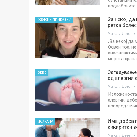
супстанциите,
подлабоките 
За некој да
ЖЕНСКИ ПРИКАЗНИ
ретка болес
Мајка и Дете
„За некој да 
Освен тоа, н
анафилактички
морска храна 
Загадувањет
БЕБЕ
од алергии 
Мајка и Дете
Изложеноста 
алергии, дебе
новороденчињ
Има добра 
ИСХРАНА
кикиритки в
Мајка и Дете