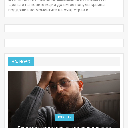
Целта е на новите мајки да им се понуди кризна
поддршка во моментите на очај, страв и…
НАЈНОВО
НОВОСТИ
Лекар предупредува на два рани знака на