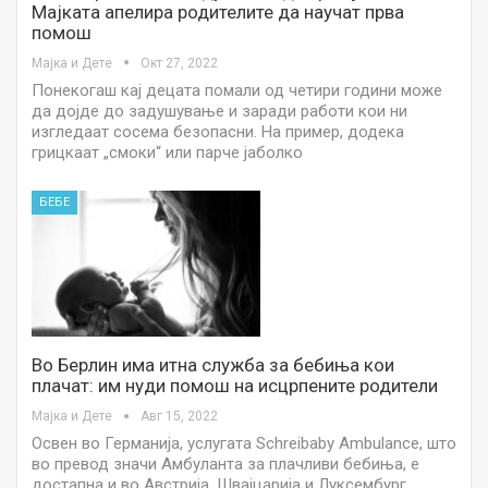
Мајката апелира родителите да научат прва
помош
Мајка и Дете
Окт 27, 2022
Понекогаш кај децата помали од четири години може
да дојде до задушување и заради работи кои ни
изгледаат сосема безопасни. На пример, додека
грицкаат „смоки“ или парче јаболко
БЕБЕ
Во Берлин има итна служба за бебиња кои
плачат: им нуди помош на исцрпените родители
Мајка и Дете
Авг 15, 2022
Освен во Германија, услугата Schreibaby Ambulance, што
во превод значи Амбуланта за плачливи бебиња, е
достапна и во Австрија, Швајцарија и Луксембург.