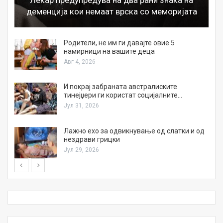
деменција кои немаат врска со меморијата
а
Родители, не им ги давајте овие 5
намирници на вашите деца
Авг 4, 2026
И покрај забраната австралиските
тинејџери ги користат социјалните…
Јул 31, 2026
Лажно ехо за одвикнување од слатки и од
нездрави грицки
Јул 29, 2026