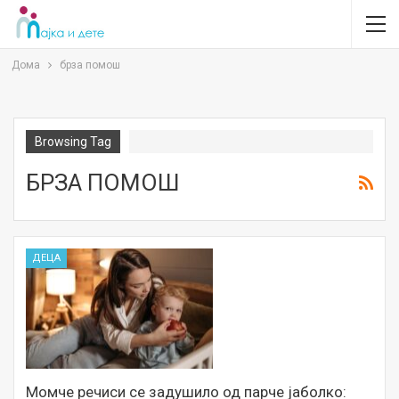
Дома
брза помош
Browsing Tag
БРЗА ПОМОШ
ДЕЦА
Момче речиси се задушило од парче јаболко: