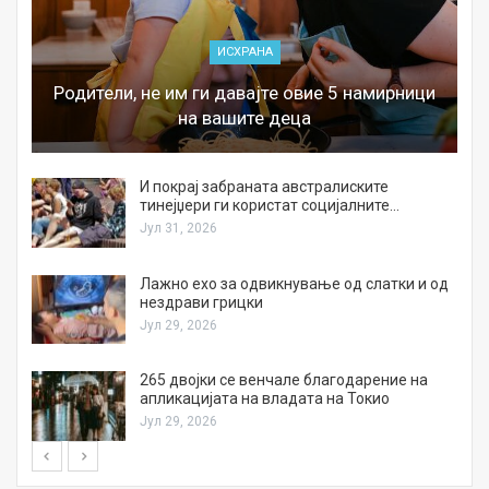
ИСХРАНА
Родители, не им ги давајте овие 5 намирници
на вашите деца
И покрај забраната австралиските
тинејџери ги користат социјалните…
Јул 31, 2026
Лажно ехо за одвикнување од слатки и од
нездрави грицки
Јул 29, 2026
а
265 двојки се венчале благодарение на
апликацијата на владата на Токио
Јул 29, 2026