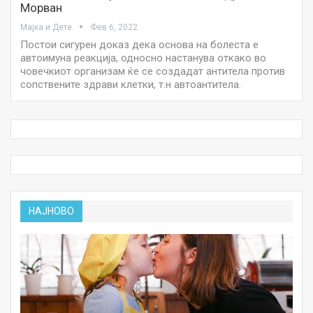
Морван
Мајка и Дете
Фев 6, 2022
Постои сигурен доказ дека основа на болеста е
автоимуна реакција, односно настанува откако во
човечкиот организам ќе се создадат антитела против
сопствените здрави клетки, т.н автоантитела.
НАЈНОВО