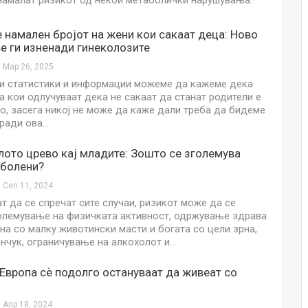
намалат ризикот од некои метаболички нарушувања.
НОВОСТИ
Финците вложија милион евра во
 намален бројот на жени кои сакаат деца: Ново
кал, за посилен имунитет на децата
 ги изненади гинеколозите
Мар 26, 2025
Мајка и Дете
Јул 24, 2026
и статистики и информации можеме да кажеме дека
а кои одлучуваат дека не сакаат да станат родители е
Но, засега никој не може да каже дали треба да бидеме
Малолетниците ќе бидат офлајн
ради ова…
до 15-тата година: Франција
воведе…
лото црево кај младите: Зошто се зголемува
Јул 23, 2026
аболени?
Нов тест од крвта би можел да го
Сеп 11, 2024
открие ризикот од Алцхајмер
т да се спречат сите случаи, ризикот може да се
многу…
олемување на физичката активност, одржување здрава
Јул 22, 2026
ана со малку животински масти и богата со цели зрна,
енчук, ограничување на алкохолот и…
Австралијка роди четири
идентични ќерки: Чудо што се
Европа сѐ подолго остануваат да живеат со
случува еднаш на…
Јул 21, 2026
Апр 18, 2024