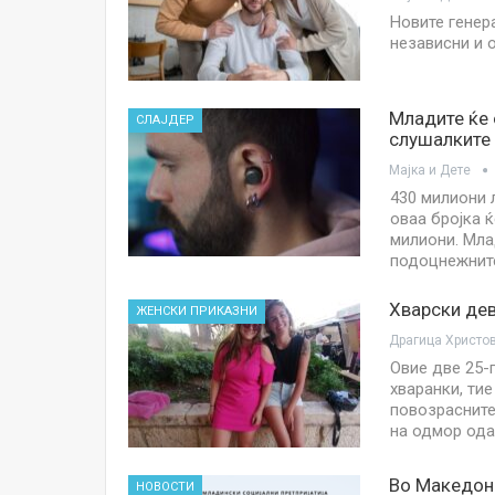
Новите генер
независни и 
Младите ќе 
СЛАЈДЕР
слушалките
Мајка и Дете
430 милиони 
оваа бројка ќ
милиони. Мла
подоцнежните
Хварски дев
ЖЕНСКИ ПРИКАЗНИ
Овие две 25-
хваранки, тие
повозрасните,
на одмор ода
Во Македони
НОВОСТИ