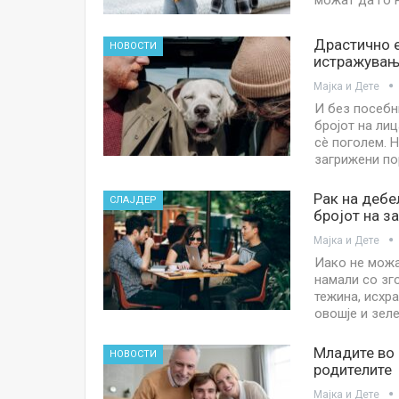
можат да го 
Драстично е
НОВОСТИ
истражување
Мајка и Дете
И без посебн
бројот на лиц
сè поголем. 
загрижени по
Рак на дебе
СЛАЈДЕР
бројот на з
Мајка и Дете
Иако не можа
намали со зг
тежина, исхр
овошје и зел
Младите во 
НОВОСТИ
родителите
Мајка и Дете