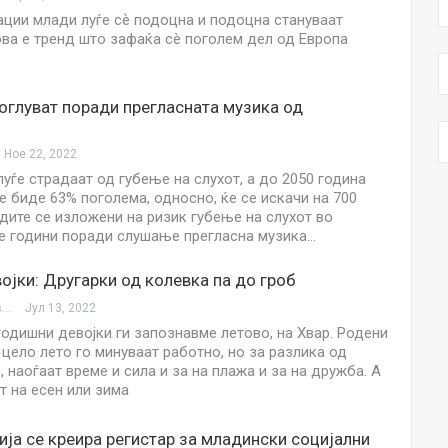
ации млади луѓе сѐ подоцна и подоцна стануваат
ова е тренд што зафаќа сè поголем дел од Европа
оглуват поради прегласната музика од
Ное 22, 2022
луѓе страдаат од губење на слухот, а до 2050 година
е биде 63% поголема, односно, ќе се искачи на 700
дите се изложени на ризик губење на слухот во
 години поради слушање прегласна музика…
ојки: Другарки од колевка па до гроб
Драгица Христова
Јул 13, 2022
годишни девојки ги запознавме летово, на Хвар. Родени
 цело лето го минуваат работно, но за разлика од
 наоѓаат време и сила и за на плажа и за на дружба. А
т на есен или зима
ја се креира регистар за младински социјални