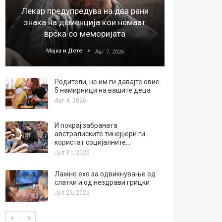
Лекар предупредува на два рани
26
знака на деменција кои немаат
благода
врска со меморијата
Мајка и Дете
М
Авг 7, 2026
Родители, не им ги давајте овие
5 намирници на вашите деца
Авг 4, 2026
И покрај забраната
австралиските тинејџери ги
користат социјалните…
Јул 31, 2026
Лажно ехо за одвикнување од
слатки и од нездрави грицки
Јул 29, 2026