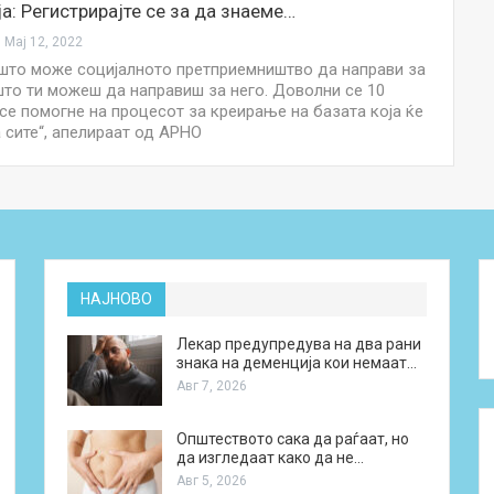
ја: Регистрирајте се за да знаеме…
Мај 12, 2022
 што може социјалното претприемништво да направи за
 што ти можеш да направиш за него. Доволни се 10
 се помогне на процесот за креирање на базата која ќе
а сите“, апелираат од АРНО
НАЈНОВО
Лекар предупредува на два рани
знака на деменција кои немаат…
Авг 7, 2026
Општеството сака да раѓаат, но
да изгледаат како да не…
Авг 5, 2026