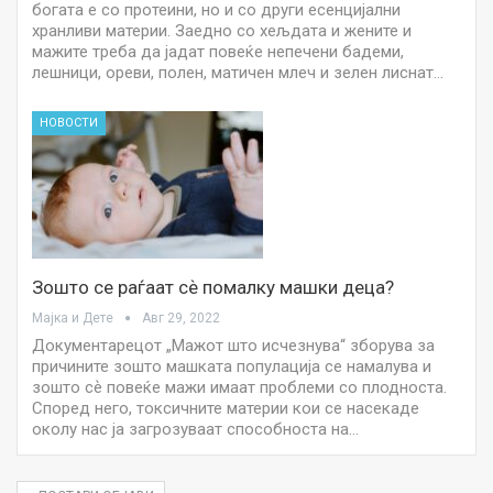
богата е со протеини, но и со други есенцијални
хранливи материи. Заедно со хељдата и жените и
мажите треба да јадат повеќе непечени бадеми,
лешници, ореви, полен, матичен млеч и зелен лиснат…
НОВОСТИ
Зошто се раѓаат сѐ помалку машки деца?
Мајка и Дете
Авг 29, 2022
Документарецот „Мажот што исчезнува“ зборува за
причините зошто машката популација се намалува и
зошто сѐ повеќе мажи имаат проблеми со плодноста.
Според него, токсичните материи кои се насекаде
околу нас ја загрозуваат способноста на…