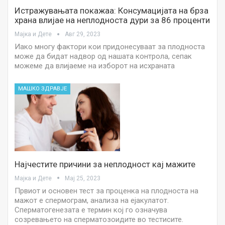
Истражувањата покажаа: Консумацијата на брза
храна влијае на неплодноста дури за 86 проценти
Мајка и Дете
Авг 29, 2023
Иако многу фактори кои придонесуваат за плодноста
може да бидат надвор од нашата контрола, сепак
можеме да влијаеме на изборот на исхраната
МАШКО ЗДРАВЈЕ
Најчестите причини за неплодност кај мажите
Мајка и Дете
Мај 25, 2023
Првиот и основен тест за проценка на плодноста на
мажот е спермограм, анализа на ејакулатот.
Сперматогенезата е термин кој го означува
созревањето на сперматозоидите во тестисите.