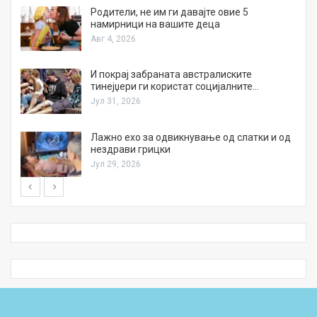
а
Родители, не им ги давајте овие 5
намирници на вашите деца
Авг 4, 2026
И покрај забраната австралиските
тинејџери ги користат социјалните…
Јул 31, 2026
Лажно ехо за одвикнување од слатки и од
нездрави грицки
Јул 29, 2026