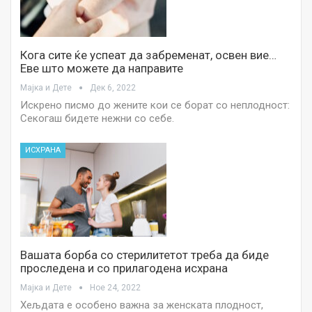
Кога сите ќе успеат да забременат, освен вие…
Еве што можете да направите
Мајка и Дете
Дек 6, 2022
Искрено писмо до жените кои се борат со неплодност:
Секогаш бидете нежни со себе.
ИСХРАНА
Вашата борба со стерилитетот треба да биде
проследена и со прилагодена исхрана
Мајка и Дете
Ное 24, 2022
Хељдата е особено важна за женската плодност,