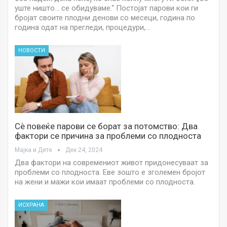
уште ништо… се обидуваме.“ Постојат парови кои ги
бројат своите плодни денови со месеци, година по
година одат на прегледи, процедури,…
НОВОСТИ
Сѐ повеќе парови се борат за потомство: Два
фактори се причина за проблеми со плодноста
Мајка и Дете
Дек 24, 2024
Два фактори на современиот живот придонесуваат за
проблеми со плодноста. Еве зошто е зголемен бројот
на жени и мажи кои имаат проблеми со плодноста.
ИСХРАНА