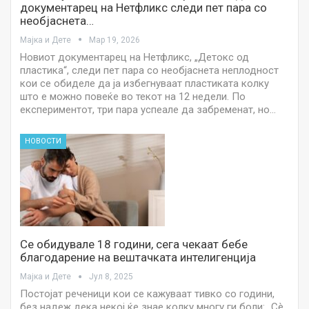
документарец на Нетфликс следи пет пара со
необјаснета…
Мајка и Дете
Мар 19, 2026
Новиот документарец на Нетфликс, „Детокс од
пластика“, следи пет пара со необјаснета неплодност
кои се обиделе да ја избегнуваат пластиката колку
што е можно повеќе во текот на 12 недели. По
експериментот, три пара успеале да забременат, но…
НОВОСТИ
Се обидувале 18 години, сега чекаат бебе
благодарение на вештачката интелигенција
Мајка и Дете
Јул 8, 2025
Постојат реченици кои се кажуваат тивко со години,
без надеж дека некој ќе знае колку многу ги боли: „Сè