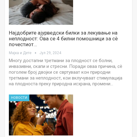
Најдобрите ајурведски билки за лекување на
неплодност: Ова се 4 билни помошници за сѐ
почестиот…
Мајка и Дете
Јул 29, 2024
Многу достапни третмани за плодност се болни,
инвазивни, скапи и стресни. Поради оваа причина, сè
поголем број двојки се свртуваат кон природни
третмани за неплодност, кои вклучуваат стимулација
на плодноста преку природна исхрана, промени…
НОВОСТИ