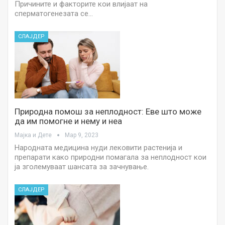
Причините и факторите кои влијаат на
сперматогенезата се…
СЛАЈДЕР
Природна помош за неплодност: Еве што може
да им помогне и нему и неа
Мајка и Дете
Мар 9, 2023
Народната медицина нуди лековити растенија и
препарати како природни помагала за неплодност кои
ја зголемуваат шансата за зачнување.
СЛАЈДЕР