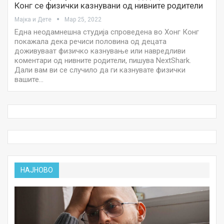
Конг се физички казнувани од нивните родители
Мајка и Дете
Мар 25, 2022
Една неодамнешна студија спроведена во Хонг Конг
покажала дека речиси половина од децата
доживуваат физичко казнување или навредливи
коментари од нивните родители, пишува NextShark.
Дали вам ви се случило да ги казнувате физички
вашите…
НАЈНОВО