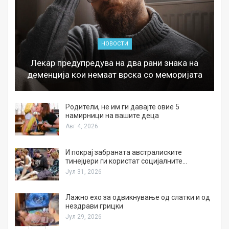
НОВОСТИ
Лекар предупредува на два рани знака на
деменција кои немаат врска со меморијата
а
Родители, не им ги давајте овие 5
намирници на вашите деца
Авг 4, 2026
И покрај забраната австралиските
тинејџери ги користат социјалните…
Јул 31, 2026
Лажно ехо за одвикнување од слатки и од
нездрави грицки
Јул 29, 2026