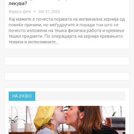
лекува?
Мајка и Дете
Окт 21, 2024
Кај мажите е почеста појавата на ингвинална хернија од
повеќе причини, но меѓудругите и поради тоа што се
почесто изложени на тешка физичка работа и кревање
тешки предмети. По операцијата на хернија кревањето
тежина и интензивните…
НАЈНОВО