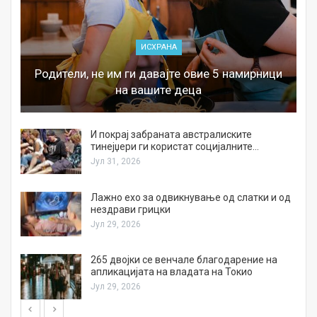
ИСХРАНА
Родители, не им ги давајте овие 5 намирници
на вашите деца
И покрај забраната австралиските
тинејџери ги користат социјалните…
Јул 31, 2026
Лажно ехо за одвикнување од слатки и од
нездрави грицки
Јул 29, 2026
а
265 двојки се венчале благодарение на
апликацијата на владата на Токио
Јул 29, 2026