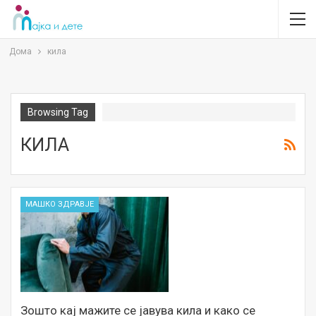
Дома
кила
Browsing Tag
КИЛА
МАШКО ЗДРАВЈЕ
Зошто кај мажите се јавува кила и како се