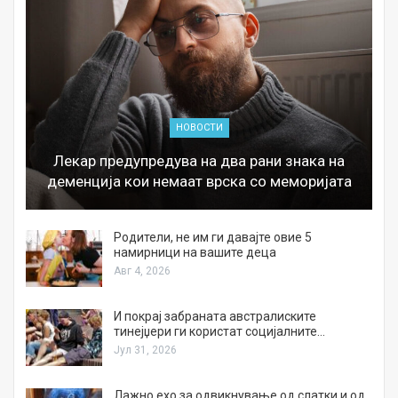
НОВОСТИ
Лекар предупредува на два рани знака на
деменција кои немаат врска со меморијата
а
Родители, не им ги давајте овие 5
намирници на вашите деца
Авг 4, 2026
И покрај забраната австралиските
тинејџери ги користат социјалните…
Јул 31, 2026
Лажно ехо за одвикнување од слатки и од