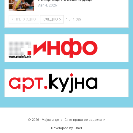
Авг 4, 2026
ПРЕТХОДНО
СЛЕДНО
1 of 1.085
© 2026 - Мајка и дете. Сите права се задржани
Developed by:
Unet