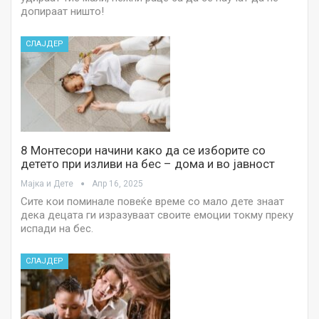
допираат ништо!
СЛАЈДЕР
8 Mонтесори начини како да се изборите со
детето при изливи на бес – дома и во јавност
Мајка и Дете
Апр 16, 2025
Сите кои поминале повеќе време со мало дете знаат
дека децата ги изразуваат своите емоции токму преку
испади на бес.
СЛАЈДЕР