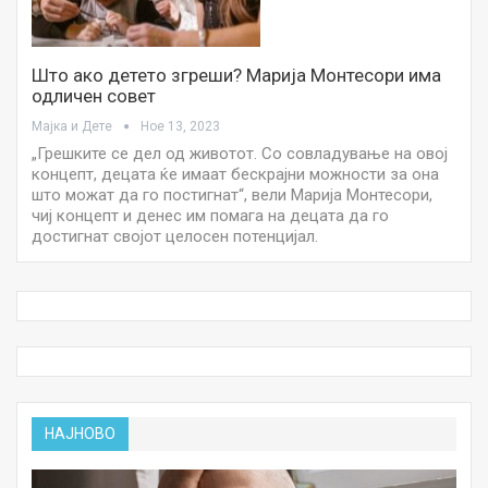
Што ако детето згреши? Марија Монтесори има
одличен совет
Мајка и Дете
Ное 13, 2023
„Грешките се дел од животот. Со совладување на овој
концепт, децата ќе имаат бескрајни можности за она
што можат да го постигнат“, вели Марија Монтесори,
чиј концепт и денес им помага на децата да го
достигнат својот целосен потенцијал.
НАЈНОВО