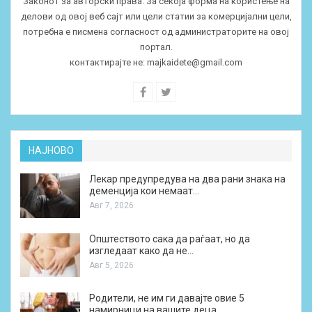
Законот за авторски права. За секоја форма на користење на
делови од овој веб сајт или цели статии за комерцијални цели,
потребна е писмена согласност од администраторите на овој
портал.
контактирајте не:
majkaidete@gmail.com
НАЈНОВО
Лекар предупредува на два рани знака на
деменција кои немаат…
Авг 7, 2026
Општеството сака да раѓаат, но да
изгледаат како да не…
Авг 5, 2026
Родители, не им ги давајте овие 5
намирници на вашите деца