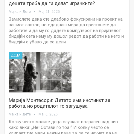
децата треба да ги делат играчките?
Мајка и Дете
Мај 21, 2025
Замислете дека сте длабоко фокусирани на проект на
вашиот лаптоп, но одеднаш мора да престанете да
работите и да му го дадете компјутерот на пријателот
бидејќи сега нему му дошол редот да работи на него и
бидејќи е убаво да се дели.
ДЕЦА
Марија Монтесори: Детето има инстинкт за
работа, но родителот го загушува
Мајка и Дете
Мај 6, 2025
Колку често малите деца слушаат возрасен зад нив
како вика: „Не! Остави го тоа!“ И колку често се
удираат тие мали, нежни раце за да се научат да не