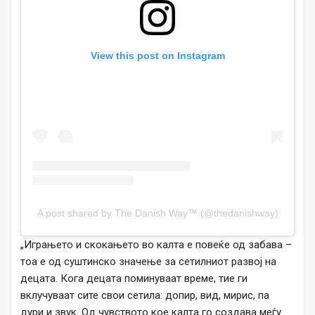
View this post on Instagram
A post shared by The Danish Way™️ (@thedanishway)
„Играњето и скокањето во калта е повеќе од забава –
тоа е од суштинско значење за сетилниот развој на
децата. Кога децата поминуваат време, тие ги
вклучуваат сите свои сетила: допир, вид, мирис, па
дури и звук. Од чувството кое калта го создава меѓу