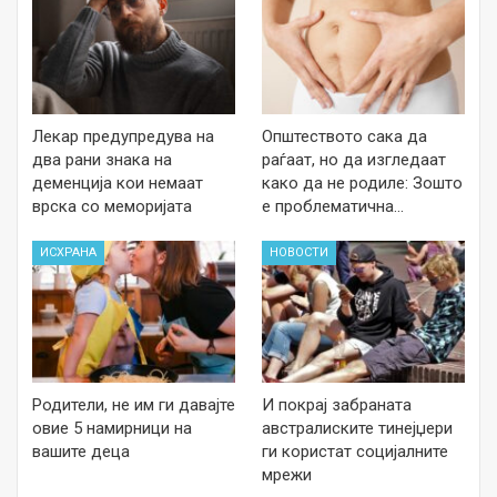
Лекар предупредува на
Општеството сака да
два рани знака на
раѓаат, но да изгледаат
деменција кои немаат
како да не родиле: Зошто
врска со меморијата
е проблематична…
ИСХРАНА
НОВОСТИ
Родители, не им ги давајте
И покрај забраната
овие 5 намирници на
австралиските тинејџери
вашите деца
ги користат социјалните
мрежи