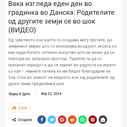
Вака изгледа еден ден во
градинка во Данска: Родителите
од другите земји се во шок
(ВИДЕО)
Од чувството кое калта го создава меѓу прстите, до
земјениот мирис што го исполнува воздухот, играта со
кал нуди богато сетилно искуство што не може да се
повтори во затворен простор. Пуштете ги да го
прегрнат нередот и да се нурнат во радоста на играта
со кал – нивните сетила ќе им бидат благодарни за
тоа, стои во описот на видеото кое кај родителите од
други земји предизвика шок
Апр 22, 2024
Мајка И Дете
1.319
Сподели