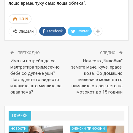
лошо време, туку само лоша облека“.
1.319
Facebook
Twitter
Сподели
ПРЕТХОДНО
СЛЕДНО
Има ли потреба да се
Наместо „Билобил“
малтретира тримесечно
земете маче, куче, прасе,
бебе со дупење уши?
коза…Со домашно
Погледнете го видеото
милениче може да го
и кажете што мислите за
намалите стареењето на
оваа тема?
мозокот до 15 години
ПОВЕЌЕ
НОВОСТИ
ЖЕНСКИ ПРИКАЗНИ