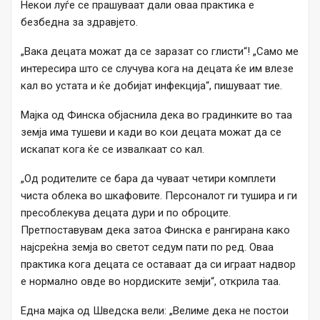
Некои луѓе се прашуваат дали оваа практика е
безбедна за здравјето.
„Вака децата можат да се заразат со глисти“! „Само ме
интересира што се случува кога на децата ќе им влезе
кал во устата и ќе добијат инфекција“, пишуваат тие.
Мајка од Финска објаснила дека во градинките во таа
земја има тушеви и кади во кои децата можат да се
искапат кога ќе се извалкаат со кал.
„Од родителите се бара да чуваат четири комплети
чиста облека во шкафовите. Персоналот ги тушира ​​и ги
пресоблекува децата дури и по оброците.
Претпоставувам дека затоа Финска е рангирана како
најсреќна земја во светот седум пати по ред. Оваа
практика кога децата се оставаат да си играат надвор
е нормално овде во нордиските земји“, открила таа.
Една мајка од Шведска вели: „Велиме дека не постои