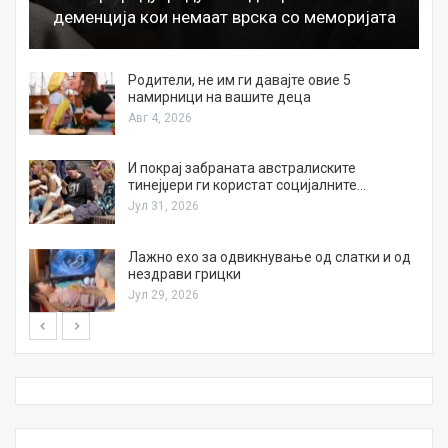
деменција кои немаат врска со меморијата
а
Родители, не им ги давајте овие 5
намирници на вашите деца
Авг 4, 2026
И покрај забраната австралиските
тинејџери ги користат социјалните…
Јул 31, 2026
Лажно ехо за одвикнување од слатки и од
нездрави грицки
Јул 29, 2026