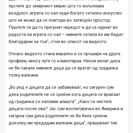
прстите до земјениот мирис што го исполнува
воздухот, играта со кал нуди богато сетилно искуство
што не може да се повтори во затворен простор.
Пуштете ги да го прегрнат нередот и да се нурнат во
радоста на играта со кал – нивните сетила ќе им бидат
благодарни за тоа“, стои во описот на видеото.
Откако видеото стана вирално и се прошири на други
профили, многу луѓе го коментираа. Некои велат дека
не би сакале нивните деца да се вратат од градинка
толку валкани.
„Во ред е децата да се забавуваат, но сигурен сум
дека родителите не се среќни кога децата се враќаат
од градинка со калливи алишта“. „Како ги чистите
децата после ова? Јас сум воспитувачка во Америка и
сигурна сум дека родителите не би биле среќни
доколку им предадам валкани деца“, прашуваат тие.