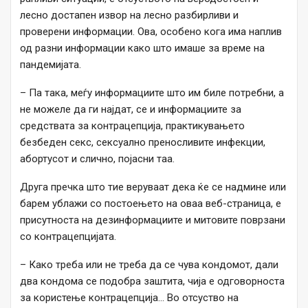
лесно достапен извор на лесно разбирливи и
проверени информации. Ова, особено кога има наплив
од разни информации како што имаше за време на
пандемијата.
– Па така, меѓу информациите што им биле потребни, а
не можеле да ги најдат, се и информациите за
средствата за контрацепција, практикувањето
безбеден секс, сексуално преносливите инфекции,
абортусот и слично, појасни таа.
Друга пречка што тие веруваат дека ќе се надмине или
барем ублажи со постоењето на оваа веб-страница, е
присутноста на дезинформациите и митовите поврзани
со контрацепцијата.
– Како треба или не треба да се чува кондомот, дали
два кондома се подобра заштита, чија е одговорноста
за користење контрацепција… Во отсуство на