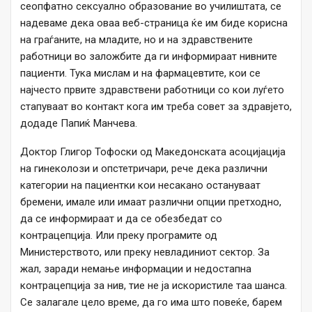
сеопфатно сексуално образование во училиштата, се
надеваме дека оваа веб-страница ќе им биде корисна
на граѓаните, на младите, но и на здравствените
работници во заложбите да ги информираат нивните
пациенти. Тука мислам и на фармацевтите, кои се
најчесто првите здравствени работници со кои луѓето
стапуваат во контакт кога им треба совет за здравјето,
додаде Папиќ Манчева.
Доктор Глигор Тофоски од Македонската асоцијација
на гинеколози и опстетричари, рече дека различни
категории на пациентки кои несакано остануваат
бремени, имале или имаат различни опции претходно,
да се информираат и да се обезбедат со
контрацепција. Или преку програмите од
Министерството, или преку невладиниот сектор. За
жал, заради немање информации и недостапна
контрацепција за нив, тие не ја искористиле таа шанса.
Се залагале цело време, да го има што повеќе, барем