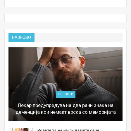
НАЈНОВО
НОВОСТИ
Лекар предупредува на два рани знака на
деменција кои немаат врска со меморијата
а
Родители, не им ги давајте овие 5