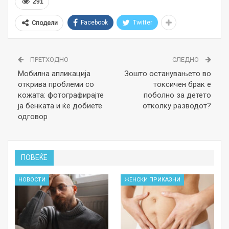
291
Facebook
Twitter
Сподели
ПРЕТХОДНО
СЛЕДНО
Мобилна апликација
Зошто останувањето во
открива проблеми со
токсичен брак е
кожата: фотографирајте
поболно за детето
ја бенката и ќе добиете
отколку разводот?
одговор
ПОВЕЌЕ
НОВОСТИ
ЖЕНСКИ ПРИКАЗНИ