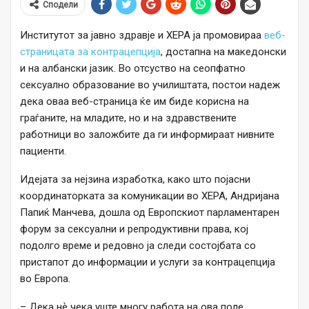
Сподели
Институтот за јавно здравје и ХЕРА ја промовираа
веб-
страницата за контрацепција
, достапна на македонски
и на албански јазик. Во отсуство на сеопфатно
сексуално образование во училиштата, постои надеж
дека оваа веб-страница ќе им биде корисна на
граѓаните, на младите, но и на здравствените
работници во заложбите да ги информираат нивните
пациенти.
Идејата за нејзина изработка, како што појасни
координаторката за комуникации во ХЕРА, Андријана
Папиќ Манчева, дошла од Европскиот парламентарен
форум за сексуални и репродуктивни права, кој
подолго време и редовно ја следи состојбата со
пристапот до информации и услуги за контрацепција
во Европа.
– Дека нѐ чека уште многу работа на ова поле,