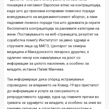
покажува и неговиот Европски атлас на контрацепција,
каде што до преклани котиравме повисоко поради
воведувањето на медикаментозниот абортус, а лани
паднавме пониско поради тоа што државата ја скрати
бесплатната контрацепција за ранливите категории на
жени. Поставувањето на веб-страницата, резултат на
соработка помеѓу Институтот за јавно здравје и
стручните лица од МАГО, Центарот за семејна
медицина и Македонското лекарско друштво, е
одличен чекор кон намалување на јазот со
информации за целото население, а особено за
младите, истакна Папиќ Манчева.
Таа информираше дека според истражување
спроведено за влијанието на Ковид-19 врз пристапот
до информации и услуги за сексуалното и
репродуктивното здравје, една од главните пречки во
грижата за здравјето за младите, а особено за оние во
ранливи ситуации, е отсуството на веродостоен и