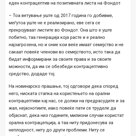
еден контрацептив на позитивната листа на Фондот.
– Тоа ветување уште од 2017 година го добивме,
меѓутоа уште не е реализирано, еве сега се
прекројуваат листите во Фондот. Она што е уште
побитно, таа генерација која расте и е реално
најзагрозена, но и оние кои веќе имаат семејство и не
сакаат повеќе членови во семејството, исто така да
бидат информирани за своите права и за своите
можности, да им се обезбеди контрацептивно
средство, додаде тој.
На новинарско прашање, тој одговори дека според
него, ниската стапка на користењето на орални
контрацептиви кај нас, се должи на предрасудите и за
жал, нејаснотиите, иако повеќе пати се труделе да
објаснат, дека низ годините, милиони случаи користат
орална контрацепција, а таа ниту придонесува за
неплодност, ниту до други проблеми. Ниту се