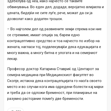
здебелува од неа, иако најчесто се таквите
обвинувања. Во еден дел, додаде, веројатно влијаела и
цената, бидејќи не сите луѓе, рече, можат да си ја
дозволат како додатен трошок.
– Во најголем дел од развиените земји спрема кои ние
се стремиме, имаат опција за, барем едно
контрацептивно средство и тоа најчесто по избор на
жената, нагласи тој, подвлекувајќи дека едукацијата е
многу важна, а многу битна е улогата и на семејниот
лекар.
Професор доктор Катарина Ставриќ од Центарот за
семејна медицина при Медицинскиот факултет во
Скопје, истакна дека контрацепцијата го наоѓа своето
место и во случаи кога има одредени болести кај мајки
и треба да се одложи бременост, при планирање на
разумно растојание помеѓу две бремености.