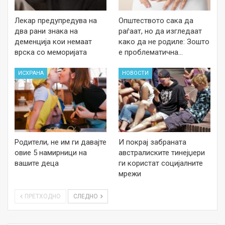
Лекар предупредува на
Општеството сака да
два рани знака на
раѓаат, но да изгледаат
деменција кои немаат
како да не родиле: Зошто
врска со меморијата
е проблематична…
ИСХРАНА
НОВОСТИ
Родители, не им ги давајте
И покрај забраната
овие 5 намирници на
австралиските тинејџери
вашите деца
ги користат социјалните
мрежи
ПРЕТХОДНО
СЛЕДНО