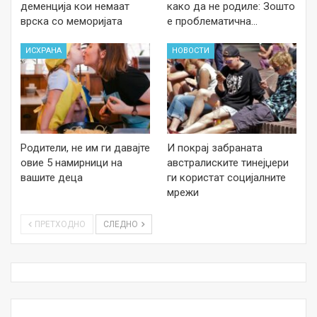
деменција кои немаат
како да не родиле: Зошто
врска со меморијата
е проблематична…
ИСХРАНА
НОВОСТИ
Родители, не им ги давајте
И покрај забраната
овие 5 намирници на
австралиските тинејџери
вашите деца
ги користат социјалните
мрежи
ПРЕТХОДНО
СЛЕДНО