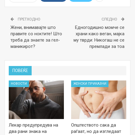
ПРЕТХОДНО
СЛЕДНО
Жени, внимавајте што
Едногодишно момче се
правите со ноктите! Што
храни како веган, мајка
треба да знаете за гел-
му тврди: Никогаш не се
маникирот?
премлади за тоа
ПОВЕЌЕ
НОВОСТИ
ЖЕНСКИ ПРИКАЗНИ
Лекар предупредува на
Општеството сака да
два рани знака на
раѓаат, но да изгледаат