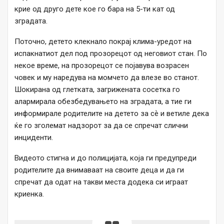
крие од друго дете кое го бара на 5-ти кат од
зградата.
Поточно, детето клекнало покрај клима-уредот на
испакнатиот дел под прозорецот од неговиот стан. По
некое време, на прозорецот се појавува возрасен
човек и му наредува на момчето да влезе во станот.
Шокирана од глетката, загрижената сосетка го
алармирала обезбедувањето на зградата, а тие ги
информирале родителите на детето за сѐ и ветиле дека
ќе го зголемат надзорот за да се спречат слични
инциденти.
Видеото стигна и до полицијата, која ги предупреди
родителите да внимаваат на своите деца и да ги
спречат да одат на такви места додека си играат
криенка.