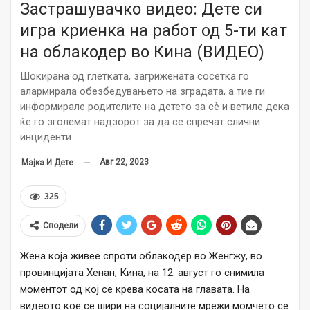
Застрашувачко видео: Дете си
игра криенка на работ од 5-ти кат
на облакодер во Кина (ВИДЕО)
Шокирана од глетката, загрижената сосетка го
алармирала обезбедувањето на зградата, а тие ги
информирале родителите на детето за сѐ и ветиле дека
ќе го зголемат надзорот за да се спречат слични
инциденти.
Авг 22, 2023
Мајка И Дете
325
Сподели
Жена која живее спроти облакодер во Женгжу, во
провинцијата Хенан, Кина, на 12. август го снимила
моментот од кој се крева косата на главата. На
видеото кое се шири на социјалните мрежи момчето се