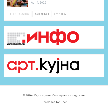
Авг 4, 2026
ПРЕТХОДНО
СЛЕДНО
1 of 1.085
© 2026 - Мајка и дете. Сите права се задржани
Developed by:
Unet