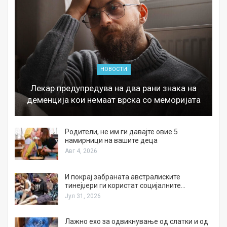
НОВОСТИ
Лекар предупредува на два рани знака на
деменција кои немаат врска со меморијата
а
Родители, не им ги давајте овие 5
намирници на вашите деца
Авг 4, 2026
И покрај забраната австралиските
тинејџери ги користат социјалните…
Јул 31, 2026
Лажно ехо за одвикнување од слатки и од