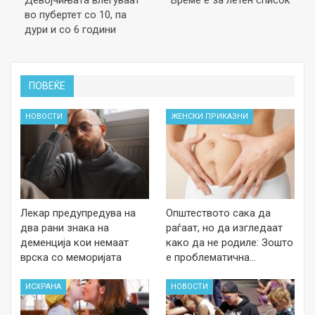
Девојчињата влегуваат
Време е за летен список
во пубертет со 10, па
дури и со 6 години
ПОВЕЌЕ
НОВОСТИ
ЖЕНСКИ ПРИКАЗНИ
Лекар предупредува на
Општеството сака да
два рани знака на
раѓаат, но да изгледаат
деменција кои немаат
како да не родиле: Зошто
врска со меморијата
е проблематична…
ИСХРАНА
НОВОСТИ