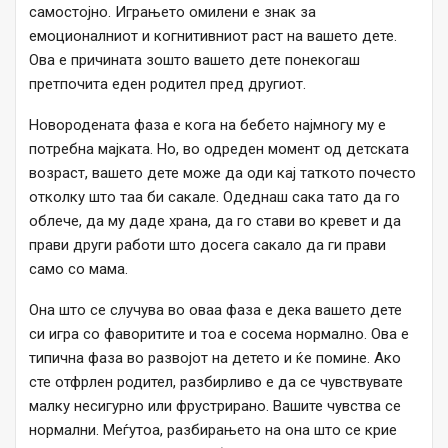
самостојно. Играњето омилени е знак за
емоционалниот и когнитивниот раст на вашето дете.
Ова е причината зошто вашето дете понекогаш
претпочита еден родител пред другиот.
Новородената фаза е кога на бебето најмногу му е
потребна мајката. Но, во одреден момент од детската
возраст, вашето дете може да оди кај таткото почесто
отколку што таа би сакале. Одеднаш сака тато да го
облече, да му даде храна, да го стави во кревет и да
прави други работи што досега сакало да ги прави
само со мама.
Она што се случува во оваа фаза е дека вашето дете
си игра со фаворитите и тоа е сосема нормално. Ова е
типична фаза во развојот на детето и ќе помине. Ако
сте отфрлен родител, разбирливо е да се чувствувате
малку несигурно или фрустрирано. Вашите чувства се
нормални. Меѓутоа, разбирањето на она што се крие