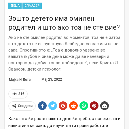
ДЕЦА
СЛАЈДЕР
Зошто детето има омилен
родител и што ако тоа не сте вие?
Ако не сте омилен родител во моментов, тоа не е затоа
што детето не се чувствува безбедно со вас или не ве
сака. Спротивното е: „Тоа е доволно уверено во
вашата љубов и знае дека може да ве изневери и
повторно да добие топло добредојде“, вели Криста Л.
Свансон, детски психолог.
Мај 23, 2022
Мајка И Дете
316
Сподели
Како што ќе расте вашето дете ќе треба, а понекогаш и
навистина ќе сака, да научи да ги прави работите