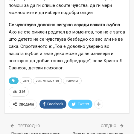
помош за да ги опише своите чувства, да ги мери
можностите и да избере подобри опции.
Се чувствува доволно сигурно заради вашата љубов
Ако не сте омилен родител во моментов, тоа не е затоа
што детето не се чувствува безбедно со вас или не ве
сака. Спротивното е: „Тоа е доволно уверено во
вашата љубов и знае дека може да ве изневери и
повторно да добие топло добредојде“, вели Криста Л.
Свансон, детски психолог.
дете
омилен родител
психолог
316
Facebook
Twitter
Сподели
ПРЕТХОДНО
СЛЕДНО