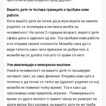
претпочита еден родител пред другиот.
Вашето дете ги тестира границите и пробува нови
работи
Кога вашето дете ќе почне да ја игра играта на омилен
родител, се зголемува и неговата желба за
независност. На околу 2-годишна возраст, вашето дете
сфаќа дека е одвоено од вас. Тоа пробува нови работи
и ги открива своите склоности. Можеби сака да го
види таткото како чита приказни за добра ноќ, а
можеби му се допаѓа тоа што го прави со него.
Учи имагинација и мемориски вештини
Новата независност на вашето дете го проширува
неговиот свет, не само физички. Открива нови луѓе и
логично е да почне со татко му (другиот родител со кој
можеби не поминал толку време). Тоа е како да
запознаваш нови пријатели, играчки… Поминувањето
време со друга личност е првиот чекор во развојот на
други врски. Без разлика, на вашето дете ќе му треба