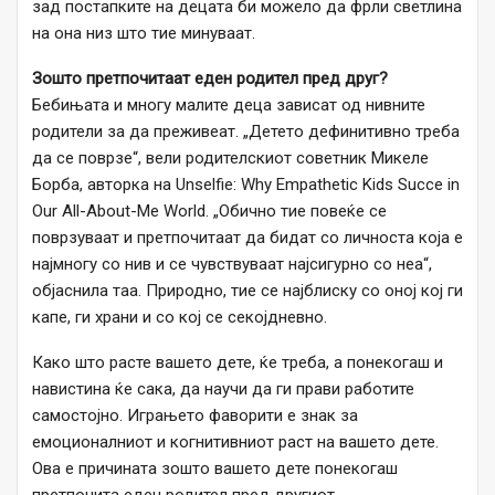
зад постапките на децата би можело да фрли светлина
на она низ што тие минуваат.
Зошто претпочитаат еден родител пред друг?
Бебињата и многу малите деца зависат од нивните
родители за да преживеат. „Детето дефинитивно треба
да се поврзе“, вели родителскиот советник Микеле
Борба, авторка на Unselfie: Why Empathetic Kids Succe in
Our All-About-Me World. „Обично тие повеќе се
поврзуваат и претпочитаат да бидат со личноста која е
најмногу со нив и се чувствуваат најсигурно со неа“,
објаснила таа. Природно, тие се најблиску со оној кој ги
капе, ги храни и со кој се секојдневно.
Како што расте вашето дете, ќе треба, а понекогаш и
навистина ќе сака, да научи да ги прави работите
самостојно. Играњето фаворити е знак за
емоционалниот и когнитивниот раст на вашето дете.
Ова е причината зошто вашето дете понекогаш