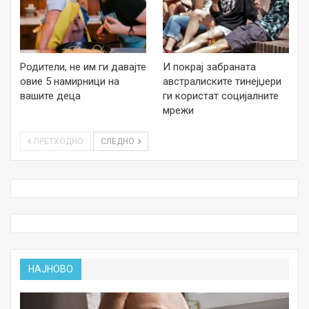
Родители, не им ги давајте
И покрај забраната
овие 5 намирници на
австралиските тинејџери
вашите деца
ги користат социјалните
мрежи
ПРЕТХОДНО
СЛЕДНО
НАЈНОВО