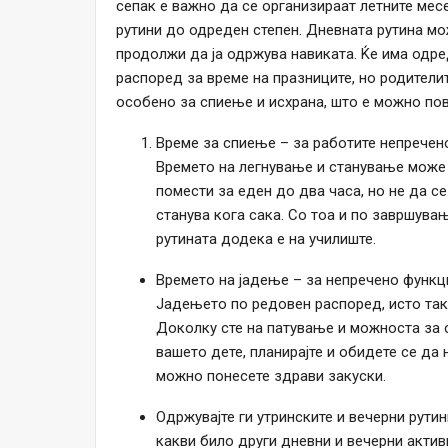
сепак е важно да се организираат летните мес
рутини до одреден степен. Дневната рутина м
продолжи да ја одржува навиката. Ќе има одр
распоред за време на празниците, но родителит
особено за спиење и исхрана, што е можно пов
Време за спиење – за работите непречен
Времето на легнување и станување може 
помести за еден до два часа, но не да с
станува кога сака. Со тоа и по завршува
рутината додека е на училиште.
Времето на јадење – за непречено функц
Јадењето по редовен распоред, исто така
Доколку сте на патување и можноста за 
вашето дете, планирајте и обидете се да 
можно понесете здрави закуски.
Одржувајте ги утринските и вечерни рути
какви било други дневни и вечерни акти