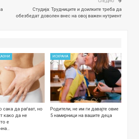
СЛЕДНО
оа
Студија: Трудниците и доилките треба да
обезбедат доволен внес на овој важен нутриент
КАЗНИ
ИСХРАНА
 сака да раѓаат, но
Родители, не им ги давајте овие
т како да не
5 намирници на вашите деца
то е
чна…