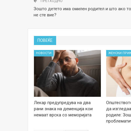
ПРЕТХОДНО
Зошто детето има омилен родител и што ако т
не сте вие?
ПОВЕЌЕ
НОВОСТИ
ЖЕНСКИ ПРИ
Лекар предупредува на два
Општеството
рани знака на деменција кои
да изгледаа
немаат врска со меморијата
родиле: Зош
проблемати