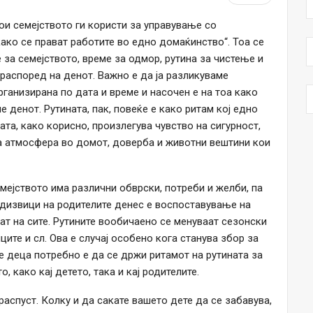
ои семејството ги користи за управување со
како се прават работите во едно домаќинство“. Тоа се
е за семејството, време за одмор, рутина за чистење и
 распоред на денот. Важно е да ја разликуваме
рганизирана по дата и време и насочен е на тоа како
е денот. Рутината, пак, повеќе е како ритам кој едно
ата, како корисно, произлегува чувство на сигурност,
на атмосфера во домот, доверба и животни вештини кои
мејството има различни обврски, потреби и желби, па
едизвици на родителите денес е воспоставување на
ат на сите. Рутините вообичаено се менуваат сезонски
ците и сл. Ова е случај особено кога станува збор за
 деца потребно е да се држи ритамот на рутината за
, како кај детето, така и кај родителите.
аспуст. Колку и да сакате вашето дете да се забавува,