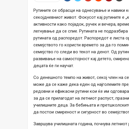
Рутините се обрасци на однесување и навики к
секојдневниот живот. Фокусот кај рутините е „
активности како појадок, ручек и вечера, врем
легнување да се спие. Рутината не подразбира
рутината од распоредот. Распоредот е листа о
семејството го користи времето за да го помин
семејство го следи во текот на денот. Oд рутин
развивање на самостојност кај детето, смире
децата ќе ги научат.
Со денешното темпо на живот, секој член на се
може да се каже дека еден од најголемите пр
редовни и ефикасни рутини кои ќе им одговара
за да се прилагодат на летниот распуст, празни
училишните деца. За бебињата и претшколските
да постои смиреност и сигурност во семејството
Завршува училишната година, почнува летниот р