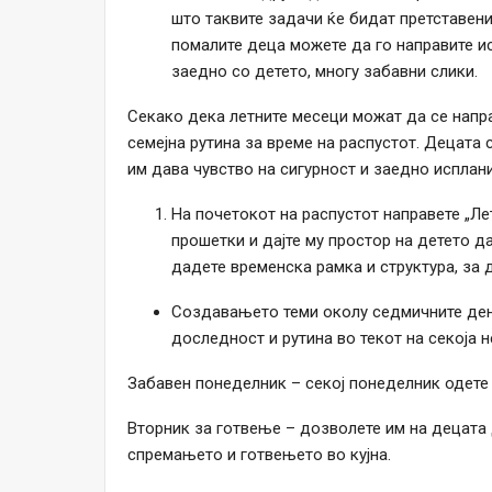
што таквите задачи ќе бидат претставени
помалите деца можете да го направите ист
заедно со детето, многу забавни слики.
Секако дека летните месеци можат да се напра
семејна рутина за време на распустот. Децата с
им дава чувство на сигурност и заедно исплани
На почетокот на распустот направете „Лет
прошетки и дајте му простор на детето д
дадете временска рамка и структура, за 
Создавањето теми околу седмичните дено
доследност и рутина во текот на секоја н
Забавен понеделник – секој понеделник одете 
Вторник за готвење – дозволете им на децата 
спремањето и готвењето во кујна.