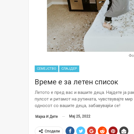
Фо
СЕМЕЈСТВО
СЛАЈДЕР
Време е за летен список
Летото е пред вас и вашите деца. Најдете ја р
пулсот и ритамот на рутината, чувствувајте мир
односот со вашите деца, забавувајќи се!
Мај 25, 2022
Мајка И Дете
Сподели