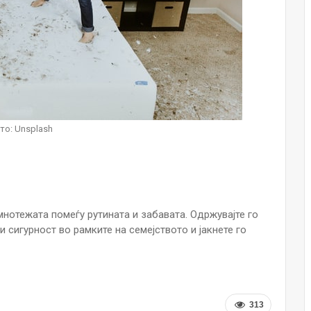
НОВОСТИ
Финците вложија милион евра во
кал, за посилен имунитет на децата
Мајка и Дете
Јул 24, 2026
Малолетниците ќе бидат офлајн
до 15-тата година: Франција
то: Unsplash
воведе…
Јул 23, 2026
Нов тест од крвта би можел да го
открие ризикот од Алцхајмер
многу…
амнотежата помеѓу рутината и забавата. Одржувајте го
Јул 22, 2026
 и сигурност во рамките на семејството и јакнете го
Австралијка роди четири
идентични ќерки: Чудо што се
случува еднаш на…
Јул 21, 2026
313