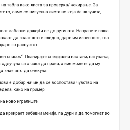
 на табла како листа за проверка/ чекирање. За
ото, само со визуелна листа во која ќе вклучите,
ват забавни држејќи се до рутината. Направете ваша
акаат да знаат што е следно, дајте им извесност, тоа
рајте го распустот:
ен список“. Планирајте специјални настани, патувања,
а одлучува што сака да прави, а вие можете да му
да знае што да очекува.
ви е добар начин да се воспостави чувство на
едела, како на пример:
на ново игралиште.
да креираат забавни менија, па дури и да помогнат во