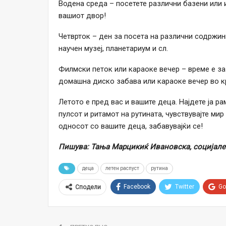
Водена среда – посетете различни базени или 
вашиот двор!
Четврток – ден за посета на различни содржин
научен музеј, планетариум и сл.
Филмски петок или караоке вечер – време е за
домашна диско забава или караоке вечер во кр
Летото е пред вас и вашите деца. Најдете ја р
пулсот и ритамот на рутината, чувствувајте мир
односот со вашите деца, забавувајќи се!
Пишува: Тања Марцикиќ Ивановска, социјален
деца
летен распуст
рутина
Facebook
Twitter
Go
Сподели