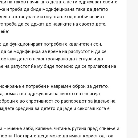
еци на таков начин што децата ќе ги одржуваат своите
оже и треба да биде модифицирана така да детето
едено отстапување и опуштање од вообичаениот
е треба да се држат до навиките на своето дете,
еќе:
о да функционираат потребен е квалитетен сон.
да се модифицира за време на распустот и да се
е остави детето неконтролирано да легнува и да
ње на рапустот ќе му биде полесно да се прилагоди на
ионирање е потребен и навремен оброк за детето.
, помага во одржување на нивото на енергија.
оброци е во спротивност со распоредот за јадење на
најдете средина за детето да јаде и секогаш кога е
ни – миење заби, капење, читање, рутина пред спиење и
вности. Постарите деца може да имаат корист од тоа