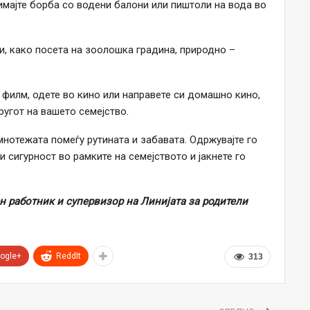
имајте борба со водени балони или пиштоли на вода во
и, како посета на зоолошка градина, природно –
 филм, одете во кино или направете си домашно кино,
угот на вашето семејство.
амнотежата помеѓу рутината и забавата. Одржувајте го
 и сигурност во рамките на семејството и јакнете го
 работник и супервизор на Линијата за родители
ogle+
ReddIt
313