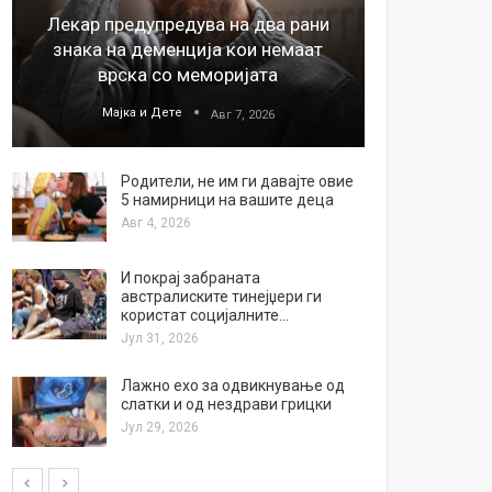
Лекар предупредува на два рани
26
знака на деменција кои немаат
благода
врска со меморијата
Мајка и Дете
М
Авг 7, 2026
Родители, не им ги давајте овие
5 намирници на вашите деца
Авг 4, 2026
И покрај забраната
австралиските тинејџери ги
користат социјалните…
Јул 31, 2026
Лажно ехо за одвикнување од
слатки и од нездрави грицки
Јул 29, 2026