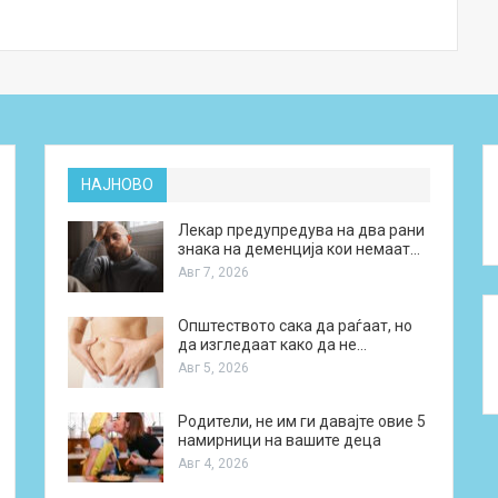
НАЈНОВО
Лекар предупредува на два рани
знака на деменција кои немаат…
Авг 7, 2026
Општеството сака да раѓаат, но
да изгледаат како да не…
Авг 5, 2026
Родители, не им ги давајте овие 5
намирници на вашите деца
Авг 4, 2026