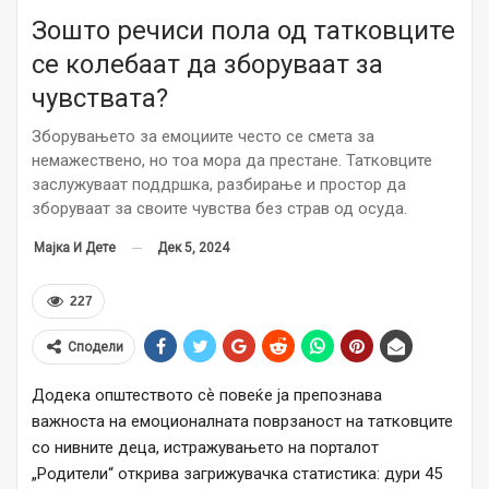
Зошто речиси пола од татковците
се колебаат да зборуваат за
чувствата?
Зборувањето за емоциите често се смета за
немажествено, но тоа мора да престане. Татковците
заслужуваат поддршка, разбирање и простор да
зборуваат за своите чувства без страв од осуда.
Дек 5, 2024
Мајка И Дете
227
Сподели
Додека општеството сѐ повеќе ја препознава
важноста на емоционалната поврзаност на татковците
со нивните деца, истражувањето на порталот
„Родители“ открива загрижувачка статистика: дури 45