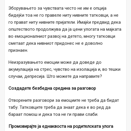
Зборувањето за чувствата често не им е опција
бидејќи тоа не го правеле ниту нивните татковци, а не
го прават ниту нивните пријатели. Имајќи предвид дека
општеството продолжува да ја цени улогата на мајката
во емоционалниот развој на детето, многу татковци
сметаат дека нивниот придонес не е доволно
признаен.
Неизразувањето емоции може да доведе до
акумулација на стрес, чувство на изолација и, во тешки
случаи, депресија. Што можете да направите?
Создадете безбедна средина за разговор
Отворените разговори за емоциите не треба да бидат
табу. Татковците треба да знаат дека е во ред да
бараат помош и дека тоа не ги прави слаби.
Промовирајте ја еднаквоста на родителската улога