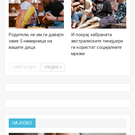
Родители, не им ги давајте
И покрај забраната
овие 5 намирници на
австралиските тинејџери
вашите деца
ги користат социјалните
мрежи
ПРЕТХОДНО
СЛЕДНО
НАЈНОВО