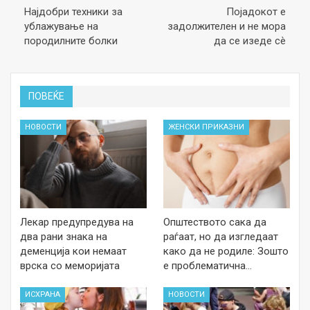
Најдобри техники за
Појадокот е
ублажување на
задолжителен и не мора
породилните болки
да се изеде сè
ПОВЕЌЕ
НОВОСТИ
ЖЕНСКИ ПРИКАЗНИ
Лекар предупредува на
Општеството сака да
два рани знака на
раѓаат, но да изгледаат
деменција кои немаат
како да не родиле: Зошто
врска со меморијата
е проблематична…
ИСХРАНА
НОВОСТИ