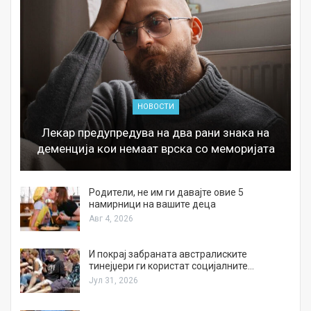
НОВОСТИ
Лекар предупредува на два рани знака на
деменција кои немаат врска со меморијата
а
Родители, не им ги давајте овие 5
намирници на вашите деца
Авг 4, 2026
И покрај забраната австралиските
тинејџери ги користат социјалните…
Јул 31, 2026