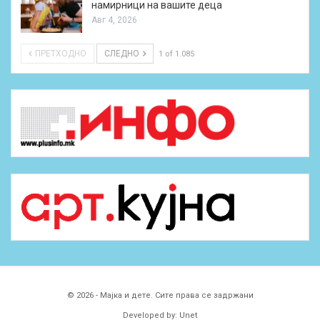
намирници на вашите деца
Авг 4, 2026
ПРЕТХОДНО
СЛЕДНО
1 of 1.085
© 2026 - Мајка и дете. Сите права се задржани
Developed by:
Unet