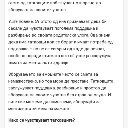
отсто од татковците избегнуваат отворено да
зборуваат за своите чувства.
Уште повеќе, 59 отсто од нив признаваат дека би
сакале да чувствуваат поголема поддршка и
разбирање во својата родителска улога. Ова значи
дека има татковци кои се борат и имаат потреба од
поддршка – но не се сигурни од каде да почнат,
особено поради стигмата што сè уште ја опкружува
темата за менталното здравје.
Зборувањето за емоциите често се смета за
немажествено, но тоа мора да престане. Татковците
заслужуваат поддршка, разбирање и простор да
зборуваат за своите чувства без страв од осуда. И
сите ние можеме да помогнеме, зборувајќи за
менталната хигиена на мажите.
Како се чувствуваат татковците?