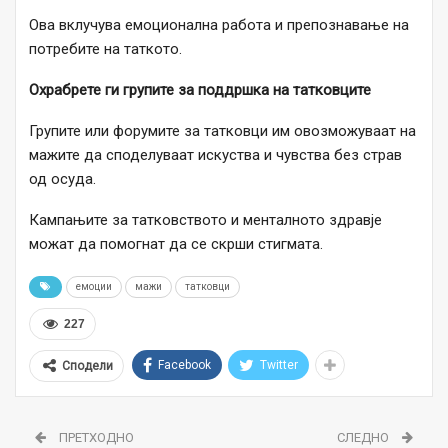
Ова вклучува емоционална работа и препознавање на
потребите на таткото.
Охрабрете ги групите за поддршка на татковците
Групите или форумите за татковци им овозможуваат на
мажите да споделуваат искуства и чувства без страв
од осуда.
Кампањите за татковството и менталното здравје
можат да помогнат да се скрши стигмата.
емоции
мажи
татковци
227
Facebook
Twitter
Сподели
ПРЕТХОДНО
СЛЕДНО