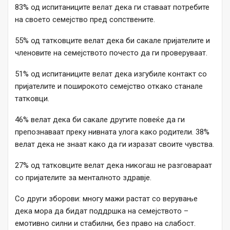
83% од испитаниците велат дека ги ставаат потребите
на своето семејство пред сопствените.
55% од татковците велат дека би сакале пријателите и
членовите на семејството почесто да ги проверуваат.
51% од испитаниците велат дека изгубиле контакт со
пријателите и поширокото семејство откако станале
татковци.
46% велат дека би сакале другите повеќе да ги
препознаваат преку нивната улога како родители. 38%
велат дека не знаат како да ги изразат своите чувства.
27% од татковците велат дека никогаш не разговараат
со пријателите за менталното здравје.
Со други зборови: многу мажи растат со верување
дека мора да бидат поддршка на семејството –
емотивно силни и стабилни, без право на слабост.