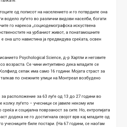
 талкате.
атоците од пописот на населението и го потврдиле она
ги водело луѓето во различни видови населби, богати
ачите го нарекоа „социодемографска искуствена
енственостите на урбаниот живот, а понатамошните
е она што навистина ја предвидува среќата, освен
санието Psychological Science, д-р Хартли и неговите
со возраста. Се чини интуитивно дека младите се
Колфилд сепак има само 16 години. Мојата страст за
, талкав по снежните улици на Монтреал возбудено
за расположение за 63 луѓе од 13 до 27 години во
ле колку луѓето – учесници се јавиле некому или
среќа и социјална поврзаност за сите. Но, ентропијата
аст додека не го достигнала својот врв кај младите од
то учесниците биле постари. (На 67 години, се наоѓам