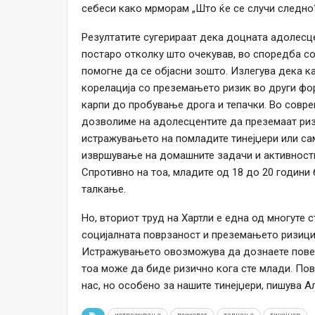
себеси како мрморам „Што ќе се случи следно?
Резултатите сугерираат дека доцната адолесце
постаро отколку што очекував, во споредба с
помогне да се објасни зошто. Излегува дека ка
корелација со преземањето ризик во други фо
карпи до пробување дрога и тепачки. Во совре
дозволиме на адолесцентите да преземаат риз
истражувањето на помладите тинејџери или са
извршување на домашните задачи и активности
Спротивно на тоа, младите од 18 до 20 години
талкање.
Но, вториот труд на Хартли е една од многуте 
социјалната поврзаност и преземањето ризици 
Истражувањето овозможува да дознаете повеќе
тоа може да биде ризично кога сте млади. По
нас, но особено за нашите тинејџери, пишува А