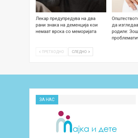
Лекар предупредува на два
Општеството
рани знака на деменција кои
да изгледаа
немаат врска со меморијата
родиле: Зош
проблемати
ПРЕТХОДНО
СЛЕДНО
ЗА НАС