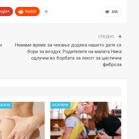
ogle+
ReddIt
345
СЛЕДНО
и
Немаме време за чекање додека нашето дете се
бори за воздух: Родителите на малата Ника
одлучни во борбата за лекот за цистична
фиброза
КАЗНИ
ИСХРАНА