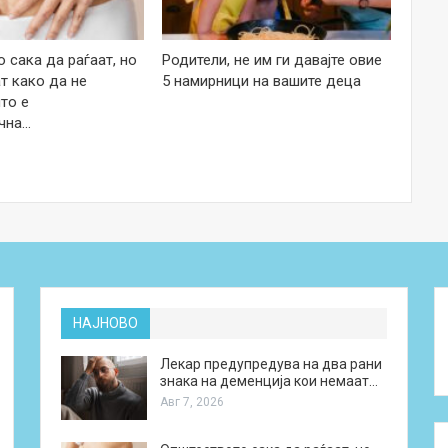
 сака да раѓаат, но
Родители, не им ги давајте овие
т како да не
5 намирници на вашите деца
то е
чна…
НАЈНОВО
Лекар предупредува на два рани
знака на деменција кои немаат…
Авг 7, 2026