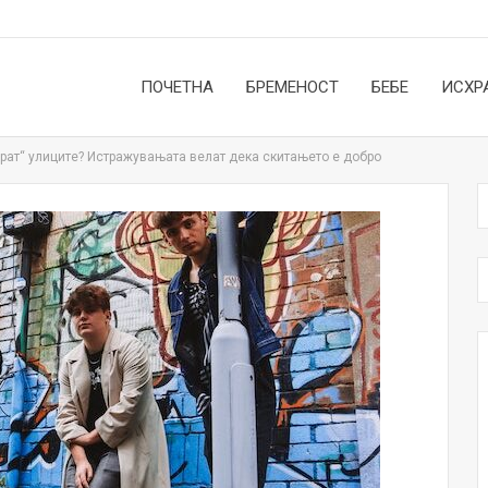
ПОЧЕТНА
БРЕМЕНОСТ
БЕБЕ
ИСХР
ерат“ улиците? Истражувањата велат дека скитањето е добро