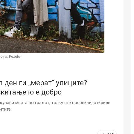
НОВОСТИ
Финците вложија милион евра во
кал, за посилен имунитет на децата
Мајка и Дете
Јул 24, 2026
Малолетниците ќе бидат офлајн
до 15-тата година: Франција
ото: Pexels
воведе…
Јул 23, 2026
Нов тест од крвта би можел да го
 ден ги „мерат“ улиците?
открие ризикот од Алцхајмер
многу…
скитањето е добро
Јул 22, 2026
кувани места во градот, толку сте посреќни, откриле
Австралијка роди четири
нтите
идентични ќерки: Чудо што се
случува еднаш на…
Јул 21, 2026