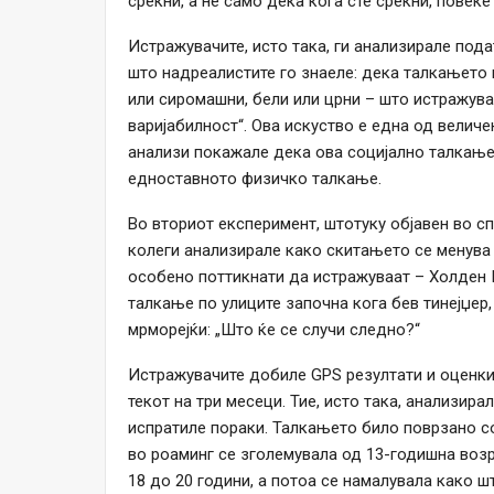
среќни, а не само дека кога сте среќни, повеќе
Истражувачите, исто така, ги анализирале под
што надреалистите го знаеле: дека талкањето 
или сиромашни, бели или црни – што истражув
варијабилност“. Ова искуство е една од велич
анализи покажале дека ова социјално талкање 
едноставното физичко талкање.
Во вториот експеримент, штотуку објавен во спи
колеги анализирале како скитањето се менува 
особено поттикнати да истражуваат – Холден 
талкање по улиците започна кога бев тинејџер
мрморејќи: „Што ќе се случи следно?“
Истражувачите добиле GPS резултати и оценки 
текот на три месеци. Тие, исто така, анализира
испратиле пораки. Талкањето било поврзано со 
во роаминг се зголемувала од 13-годишна возр
18 до 20 години, а потоа се намалувала како ш