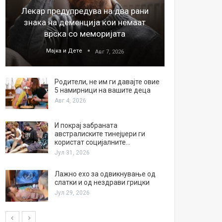
Лекар предупредува на два рани
26
знака на деменција кои немаат
благода
врска со меморијата
Мајка и Дете
М
Авг 7, 2026
Родители, не им ги давајте овие
5 намирници на вашите деца
Авг 4, 2026
И покрај забраната
австралиските тинејџери ги
користат социјалните…
Јул 31, 2026
Лажно ехо за одвикнување од
слатки и од нездрави грицки
Јул 29, 2026