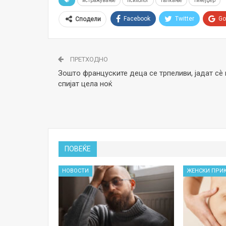
истражување
психолог
талкање
тинејџер
Facebook
Twitter
Go
Сподели
ПРЕТХОДНО
Зошто француските деца се трпеливи, јадат сѐ 
спијат цела ноќ
ПОВЕЌЕ
НОВОСТИ
ЖЕНСКИ ПРИ