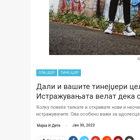
Ф
СЛАЈДЕР
ТИНЕЈЏЕР
Дали и вашите тинејџери цел
Истражувањата велат дека 
Колку повеќе талкате и откривате нови и неоче
истражувачите. Ова особено важи за адолесце
Јан 30, 2023
Мајка И Дете