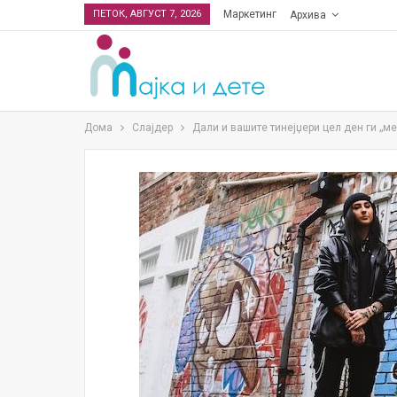
ПЕТОК, АВГУСТ 7, 2026
Маркетинг
Архива
Дома
Слајдер
Дали и вашите тинејџери цел ден ги „м