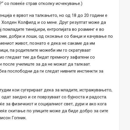
“ со повеќе страв отколку исчекување.)
нција е врвот на талкањето, но од 18 до 20 години е
о Холден Колфилд и со мене. Друг резултат може да
ј помладите тинејџери, ентропијата во роаминг е во
рми, добри и лоши, од скокање со банџи и качување по
мениот живот, познато е дека не сакаме да им
ици, па родителите можеби им го скратуваат
мо гледаат тие да бидат премногу зафатени со
 после училиште за да не можат да талкаат.
 беа послободни да ги следат нивните инстинкти за
студии кои сугерираат дека за младите, истражувањето,
одат заедно и се поврзуваат со бујноста и радоста.
 за физичкиот и социјалниот свет, дури и ако кога
веќе скитање по улиците може да биде добро за сите
лисон Гопник.