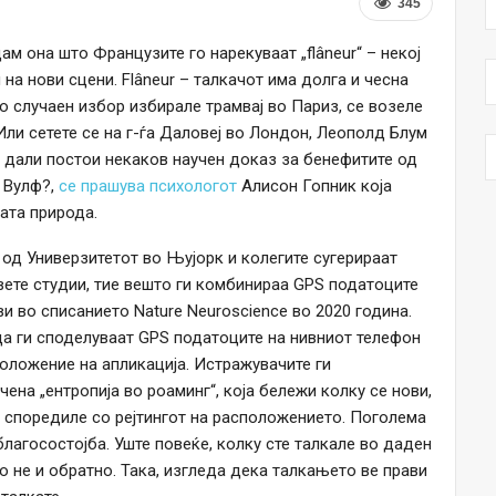
345
м она што Французите го нарекуваат „flâneur“ – некој
 на нови сцени. Flâneur – талкачот има долга и чесна
о случаен избор избирале трамвај во Париз, се возеле
 Или сетете се на г-ѓа Даловеј во Лондон, Леополд Блум
 дали постои некаков научен доказ за бенефитите од
а Вулф?,
се прашува психологот
Алисон Гопник која
ата природа.
од Универзитетот во Њујорк и колегите сугерираат
двете студии, тие вешто ги комбинираа GPS податоците
ави во списанието Nature Neuroscience во 2020 година.
 да ги споделуваат GPS податоците на нивниот телефон
оложение на апликација. Истражувачите ги
на „ентропија во роаминг“, која бележи колку се нови,
и споредиле со рејтингот на расположението. Поголема
лагосостојба. Уште повеќе, колку сте талкале во даден
о не и обратно. Така, изгледа дека талкањето ве прави