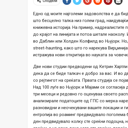
Сподели
Едно од моите најголеми задоволства е да бида
што бесцелно талка низ голем град, наидувајќи
книжевна историја. На пример, надреалистите п
до крајот на линијата и потоа шетале наоколу.
во Даблин или Холден Колфилд во Њујорк. Но,
street-haunting, како што го нарекува Вирџиниј
истражува нови откритија во науката за човечк
Две нови студии предводени од Кетрин Хартли 
дека да се биде талкач е добро за вас. И во 
со рејтингот на среќата. Првата студија се пој
Над 100 луѓе во Њујорк и Мајами се согласија
три месеци и редовно го оценуваа своето расп
анализирале податоците од ГПС со мерка нарече
разновидни и неочекувани вашите локации и г
ентропија во роаминг предвидувало поголема б
ден предвидувало колку сте среќни подоцна, н