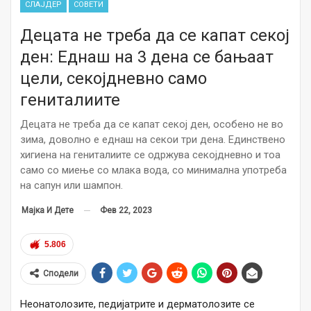
СЛАЈДЕР
СОВЕТИ
Децата не треба да се капат секој
ден: Еднаш на 3 дена се бањаат
цели, секојдневно само
гениталиите
Децата не треба да се капат секој ден, особено не во
зима, доволно е еднаш на секои три дена. Единствено
хигиена на гениталиите се одржува секојдневно и тоа
само со миење со млака вода, со минимална употреба
на сапун или шампон.
Фев 22, 2023
Мајка И Дете
5.806
Сподели
Неонатолозите, педијатрите и дерматолозите се