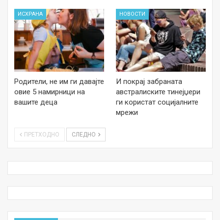
ИСХРАНА
НОВОСТИ
Родители, не им ги давајте
И покрај забраната
овие 5 намирници на
австралиските тинејџери
вашите деца
ги користат социјалните
мрежи
ПРЕТХОДНО
СЛЕДНО