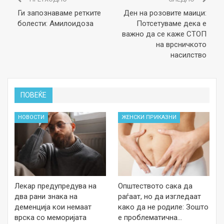
Ги запознаваме ретките
Ден на розовите маици:
болести: Амилоидоза
Потсетуваме дека е
важно да се каже СТОП
на врсничкото
насилство
ПОВЕЌЕ
НОВОСТИ
ЖЕНСКИ ПРИКАЗНИ
Лекар предупредува на
Општеството сака да
два рани знака на
раѓаат, но да изгледаат
деменција кои немаат
како да не родиле: Зошто
врска со меморијата
е проблематична…