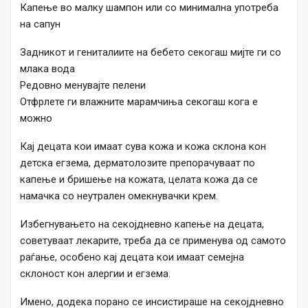
Капење во малку шампон или со минимална употреба
на сапун
Задникот и гениталиите на бебето секогаш мијте ги со
млака вода
Редовно менувајте пелени
Отфрлете ги влажните марамчиња секогаш кога е
можно
Кај децата кои имаат сува кожа и кожа склона кон
детска егзема, дерматолозите препорачуваат по
капење и бришење на кожата, целата кожа да се
намачка со неутрален омекнувачки крем.
Избегнувањето на секојдневно капење на децата,
советуваат лекарите, треба да се применува од самото
раѓање, особено кај децата кои имаат семејна
склоност кон алергии и егзема.
Имено, додека порано се инсистираше на секојдневно