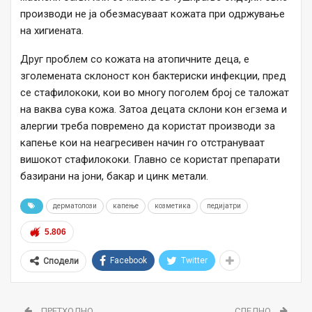
производи не ја обезмасуваат кожата при одржување
на хигиената.
Друг проблем со кожата на атопичните деца, е
зголемената склоност кон бактериски инфекции, пред
се стафилококи, кои во многу поголем број се таложат
на ваква сува кожа. Затоа децата склони кон егзема и
алергии треба повремено да користат производи за
капење кои на неагресивен начин го отстрануваат
вишокот стафилококи. Главно се користат препарати
базирани на јони, бакар и цинк метали.
дерматолози
капење
козметика
педијатри
5.806
Facebook
Twitter
Сподели
ПРЕТХОДНО
СЛЕДНО