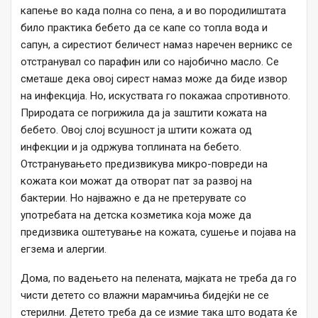
капење во када полна со пена, а и во породилиштата
било практика бебето да се капе со топла вода и
сапун, а сирестиот беличест намаз наречен верникс се
отстранувал со парафин или со најобично масло. Се
сметаше дека овој сирест намаз може да биде извор
на инфекција. Но, искуствата го покажаа спротивното.
Природата се погрижила да ја заштити кожата на
бебето. Овој слој всушност ја штити кожата од
инфекции и ја одржува топлината на бебето.
Отстранувањето предизвикува микро-повреди на
кожата кои можат да отворат пат за развој на
бактерии. Но најважно е да не претерувате со
употребата на детска козметика која може да
предизвика оштетување на кожата, сушење и појава на
егзема и алергии.
Дома, по вадењето на пелената, мајката не треба да го
чисти детето со влажни марамчиња бидејќи не се
стерилни. Детето треба да се измие така што водата ќе