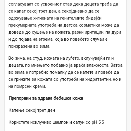
согласуваат со усвоениот став дека децата треба да
се капат секој трет ден, а секојдневно да се
одржување хигиената на гениталиите бидејќи
прекумерната употреба на детска козметика може да
доведе до сушење на кожата, разни иритации, па дури
и до појава на егзема, која во повеќето случаи е
поизразена во зима.
Во зима, на студ, кожата на луѓето, вклучувајќи ги и
децата, по миењето побавно ја враќа влажноста. Затоа
во зима е потребно помалку да се капете и повеќе да
се грижите за кожата со употреба на хидратантни, но и
на помрсни креми.
Препораки за здрава бебешка кожа
Капење секој трет ден
Користете исклучиво шампон и сапун со pH 5,5