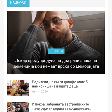
НАЈНОВО
НОВОСТИ
Лекар предупредува на два рани знака на
деменција кои немаат врска со меморијата
а
Родители, не им ги давајте овие 5
намирници на вашите деца
Авг 4, 2026
И покрај забраната австралиските
тинејџери ги користат социјалните…