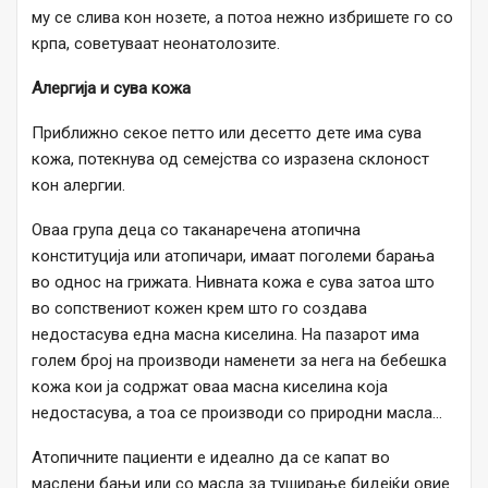
му се слива кон нозете, а потоа нежно избришете го со
крпа, советуваат неонатолозите.
Алергија и сува кожа
Приближно секое петто или десетто дете има сува
кожа, потекнува од семејства со изразена склоност
кон алергии.
Оваа група деца со таканаречена атопична
конституција или атопичари, имаат поголеми барања
во однос на грижата. Нивната кожа е сува затоа што
во сопствениот кожен крем што го создава
недостасува една масна киселина. На пазарот има
голем број на производи наменети за нега на бебешка
кожа кои ја содржат оваа масна киселина која
недостасува, а тоа се производи со природни масла…
Атопичните пациенти е идеално да се капат во
маслени бањи или со масла за туширање бидејќи овие