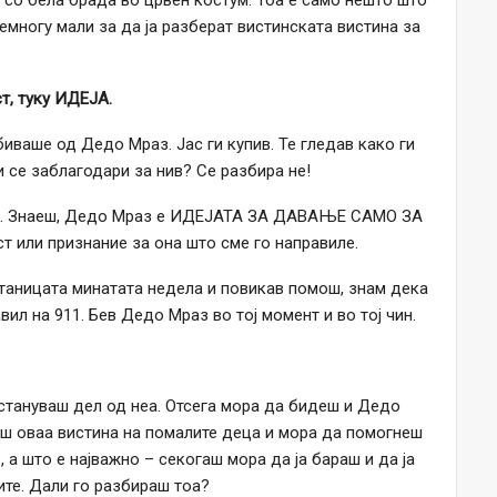
емногу мали за да ја разберат вистинската вистина за
т, туку ИДЕЈА.
иваше од Дедо Мраз. Јас ги купив. Те гледав како ги
 се заблагодари за нив? Се разбира не!
во. Знаеш, Дедо Мраз е ИДЕЈАТА ЗА ДАВАЊЕ САМО ЗА
 или признание за она што сме го направиле.
 станицата минатата недела и повикав помош, знам дека
авил на 911. Бев Дедо Мраз во тој момент и во тој чин.
, стануваш дел од неа. Отсега мора да бидеш и Дедо
аш оваа вистина на помалите деца и мора да помогнеш
а што е најважно – секогаш мора да ја бараш и да ја
те. Дали го разбираш тоа?