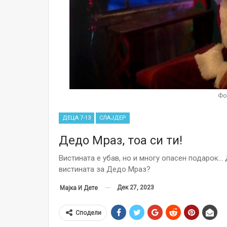
Фо
ДЕЦА 7-13
СЛАЈДЕР
Дедо Мраз, тоа си ти!
Вистината е убав, но и многу опасен подарок… 
вистината за Дедо Мраз?
Дек 27, 2023
Мајка И Дете
Сподели