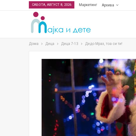
САБОТА, АВГУСТ 8, 2026
Маркетинг
Архива
Дома
Деца
Деца 7-13
Дедо Мраз, тоа си ти!