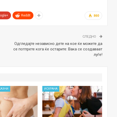
ogle+
ReddIt
860
СЛЕДНО
Одгледајте независно дете на кое ќе можете да
се потпрете кога ќе остарите: Вака се создаваат
луѓе!
КАЗНИ
ИСХРАНА