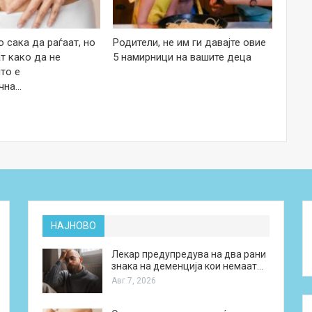
 сака да раѓаат, но
Родители, не им ги давајте овие
т како да не
5 намирници на вашите деца
то е
чна…
НАЈНОВО
Лекар предупредува на два рани
знака на деменција кои немаат…
Авг 7, 2026