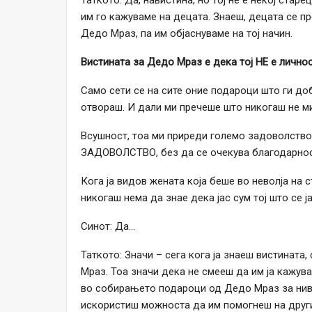
им го кажуваме на децата. Знаеш, децата се пр
Дедо Мраз, па им објаснуваме на тој начин.
Вистината за Дедо Мраз е дека тој НЕ е личнос
Само сети се на сите оние подароци што ги доб
отвораш. И дали ми пречеше што никогаш не ми
Всушност, тоа ми приреди големо задоволст
ЗАДОВОЛСТВО, без да се очекува благодарност
Кога ја видов жената која беше во неволја на
никогаш нема да знае дека јас сум тој што се ј
Синот: Да…
Таткото: Значи – сега кога ја знаеш вистината
Мраз. Тоа значи дека не смееш да им ја кажув
во собирањето подароци од Дедо Мраз за нив, 
искористиш можноста да им помогнеш на други