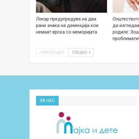
Лекар предупредува на два
Општеството
рани знака на деменција кои
да изгледаа
немаат врска со меморијата
родиле: Зош
проблемати
ПРЕТХОДНО
СЛЕДНО
ЗА НАС