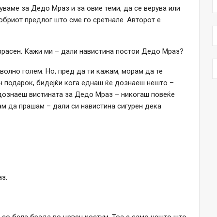
уваме за Дедо Мраз и за овие теми, да се верува или
добриот предлог што сме го сретнале. Авторот е
озрасен. Кажи ми – дали навистина постои Дедо Мраз?
волно голем. Но, пред да ти кажам, морам да те
н подарок, бидејќи кога еднаш ќе дознаеш нешто –
 дознаеш вистината за Дедо Мраз – никогаш повеќе
рам да прашам – дали си навистина сигурен дека
аз.
ец со бела брада во црвен костум. Тоа е само нешто што