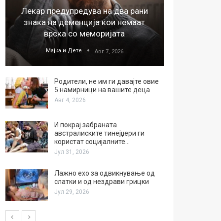
Лекар предупредува на два рани
26
знака на деменција кои немаат
благода
врска со меморијата
Мајка и Дете
М
Авг 7, 2026
Родители, не им ги давајте овие
5 намирници на вашите деца
Авг 4, 2026
И покрај забраната
австралиските тинејџери ги
користат социјалните…
Јул 31, 2026
Лажно ехо за одвикнување од
слатки и од нездрави грицки
Јул 29, 2026