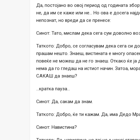
Да, постојано во овој период од годината збор
не, да им се каже или не… Но ова е досега нај
непознат, но вреди да се пренесе:
Синот: Тато, мислам дека сега сум доволно в
Таткото: Добро, се согласувам дека сега си до
прашам нешто. Знаеш, вистината е многу опасе
повеќе не можеш да не го знаеш. Откако ќе ја
нема да го гледаш на истиот начин. Затоа, мо
САКАШ да знаеш?
…кратка пауза…
Синот: Да, сакам да знам.
Таткото: Добро, ќе ти кажам. Да, има Дедо Мр
Синот: Навистина?
Таткото: Да, навистина, но тој не е некој стар