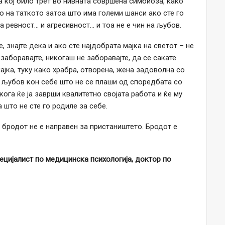
а кој било трет во нивната совршена симбиоза, како
о на таткото затоа што има големи шанси ако сте го
 ревност… и агресивност… и тоа не е чин на љубов.
, знајте дека и ако сте најдобрата мајка на светот – не
 заборавајте, никогаш не заборавајте, да се сакате
ајка, туку како храбра, отворена, жена задоволна со
гу љубов кон себе што не се плаши од споредбата со
ога ќе ја заврши квалитетно својата работа и ќе му
 што не сте го родиле за себе.
 бродот не е направен за пристаништето. Бродот е
пецијалист по медицинска психологија, доктор по