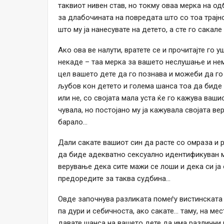
таквиот нивен став, но токму оваа мерка на од
за длабочината на повредата што со тоа трајн
што му ја нанесувате на детето, а сте го сакал
Ако ова ве налути, вратете се и прочитајте го 
некаде – таа мерка за вашето неслушање и не
цел вашето дете да го познава и можеби да го 
љубов кон детето и голема шанса тоа да биде 
или не, со својата мала уста ќе го кажува ваши
чувала, но постојано му ја кажувала својата вер
барало…
Дали сакате вашиот син да расте со омраза и 
да биде адекватно сексуално идентификуван м
верување дека сите мажи се лоши и дека си ја
предоредите за таква судбина…
Овде започнува разликата помеѓу вистинската
па дури и себичноста, ако сакате… таму, на ме
давате шанса на вашето дете да има различни 