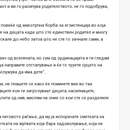
от и ви го расипува родителството, не го подобрува,
повеќе од макотрпна борба за егзистенција во која
е на децата каде што сте единствен родител и многу
ескале до небо затоа што не сте го зачнале сами, а
ач од вселената, но сум од ординацијата и ги гледам
а направите отстапување и ќе го труете срцето на
аслужува да има дете“…
е, не плашете се како ќе поминете вие во таа
вците кои ги загрозуваат децата, насилниците,
штити од нив, мислам на оние со кои сте се разделиле
а неговото раѓање, да му ја испорачате сметката на
етката на жртвата која бара задоволување, која не