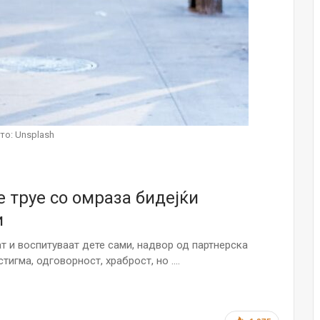
Малолетниците ќе бидат офлајн до
15-тата година: Франција воведе
забрана за…
Мајка и Дете
Јул 23, 2026
Нов тест од крвта би можел да го
открие ризикот од Алцхајмер
то: Unsplash
многу…
Јул 22, 2026
Австралијка роди четири
е труе со омраза бидејќи
идентични ќерки: Чудо што се
случува еднаш на…
и
Јул 21, 2026
ат и воспитуваат дете сами, надвор од партнерска
И многу среќа не е на арно! Жена
тигма, одговорност, храброст, но ….
завршила на Итна помош по
свадбата на…
Јул 20, 2026