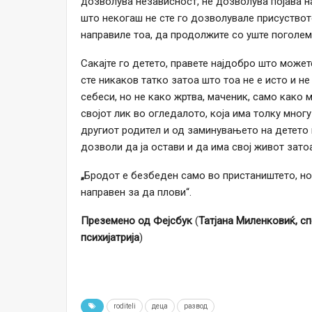
дозволува независност, не дозволува појава н
што некогаш не сте го дозволувале присуствот
направиле тоа, да продолжите со уште поголема
Сакајте го детето, правете најдобро што можете
сте никаков татко затоа што тоа не е исто и не
себеси, но не како жртва, маченик, само како м
својот лик во огледалото, која има толку мно
другиот родител и од заминувањето на детето к
дозволи да ја остави и да има свој живот затоа
„
Бродот е безбеден само во пристаништето, но
направен за да плови“.
Преземено од Фејсбук
(
Татјана Миленковиќ, с
психијатрија
)
roditeli
деца
развод