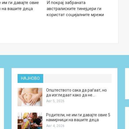
е им ги давајте овие
И покрај забраната
 на вашите деца
австралиските тинејџери ги
користат социјалните мрежи
НАЈНОВО
Општеството сака да раѓаат, но
да изгледаат како да не…
Авг 5, 2026
Родители, не им ги давајте овие 5
намирници на вашите деца
Авг 4, 2026