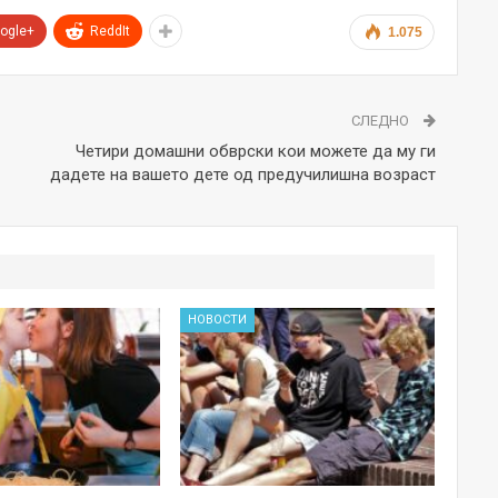
ogle+
ReddIt
1.075
СЛЕДНО
Четири домашни обврски кои можете да му ги
дадете на вашето дете од предучилишна возраст
НОВОСТИ