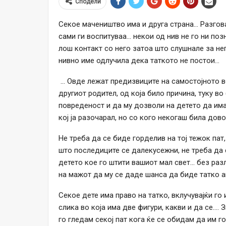
Сподели
Секое мачеништво има и друга страна… Разгова
сами ги воспитуваа… некои од нив не го ни поз
лош контакт со него затоа што слушнале за нег
нивно име одлучила дека таткото не постои…
… Овде лежат предизвиците на самостојното в
другиот родител, од која било причина, туку во
повреденост и да му дозволи на детето да има т
кој ја разочарал, но со кого некогаш била дов
Не треба да се биде горделив на тој тежок пат
што последиците се далекусежни, не треба да 
детето кое го штити вашиот мал свет… без разл
на мажот да му се даде шанса да биде татко а
Секое дете има право на татко, вклучувајќи го
слика во која има две фигури, какви и да се…. 
го гледам секој пат кога ќе се обидам да им г