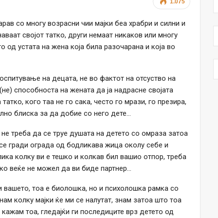
1.075
рав со многу возрасни чии мајки беа храбри и силни и
наваат својот татко, други немаат никаков или многу
о од устата на жена која била разочарана и која во
оспитување на децата, не во фактот на отсуство на
 (не) способноста на жената да ја надрасне својата
атко, кого таа не го сака, често го мрази, го презира,
олно блиска за да добие со него дете…
, не треба да се труе душата на детето со омраза затоа
се гради ограда од бодликава жица околу себе и
ика колку ви е тешко и колкав бил вашио отпор, треба
ко веќе не можел да ви биде партнер…
 и вашето, тоа е биолошка, но и психолошка рамка со
Знам колку мајки ќе ми се налутат, знам затоа што тоа
о кажам тоа, гледајќи ги последиците врз детето од