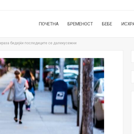
ПОЧЕТНА
БРЕМЕНОСТ
БЕБЕ
ИСХР
 омраза бидејќи последиците се далекусежни
НОВОСТИ