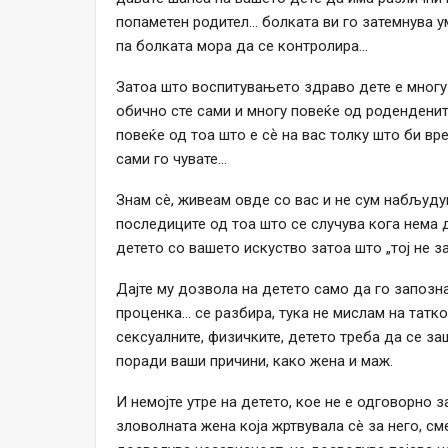
попаметен родител… болката ви го затемнува ум
па болката мора да се контролира…
Затоа што воспитувањето здраво дете е многу 
обично сте сами и многу повеќе од роденденит
повеќе од тоа што е сѐ на вас толку што би вр
сами го чувате…
Знам сè, живеам овде со вас и не сум набљудув
последиците од тоа што се случува кога нема д
детето со вашето искуство затоа што „тој не з
Дајте му дозвола на детето само да го запозна
проценка… се разбира, тука не мислам на татко
сексуалните, физичките, детето треба да се за
поради ваши причини, како жена и маж.
И немојте утре на детето, кое не е одговорно з
зловолната жена која жртвувала сè за него, см