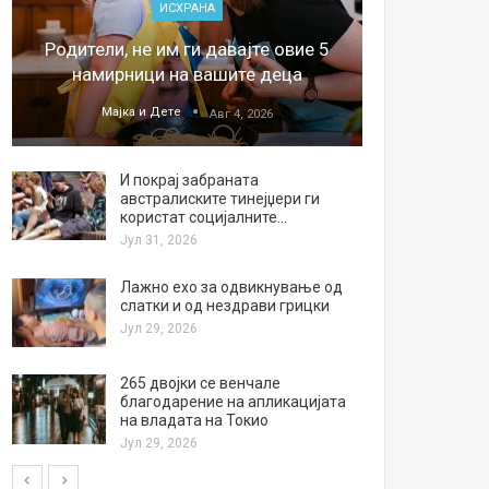
ИСХРАНА
„Џонс
Родители, не им ги давајте овие 5
обесштет
намирници на вашите деца
тв
Мајка и Дете
М
Авг 4, 2026
И покрај забраната
австралиските тинејџери ги
користат социјалните…
Јул 31, 2026
Лажно ехо за одвикнување од
слатки и од нездрави грицки
Јул 29, 2026
265 двојки се венчале
благодарение на апликацијата
на владата на Токио
Јул 29, 2026