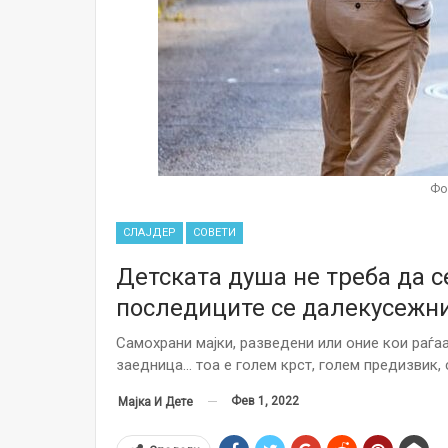
Фо
СЛАЈДЕР
СОВЕТИ
Детската душа не треба да с
последиците се далекусежн
Самохрани мајки, разведени или оние кои раѓа
заедница… тоа е голем крст, голем предизвик, с
Фев 1, 2022
Мајка И Дете