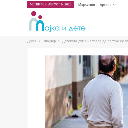
ЧЕТВРТОК, АВГУСТ 6, 2026
Маркетинг
Архива
Дома
Слајдер
Детската душа не треба да се труе со