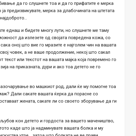
бивање да го слушнете тоа и да го прифатите е мерка
о ја предизвикувате, мерка за длабочината на штетата
е најдоброто…
уште еднаш и бидете многу лути, но слушнете ме таму
можност да излезете од својата повредена кожа, со
сака оној што вие го мразите е најголем чин на вашата
свој човек, а не ваше продолжение, некој што сакал
от текст или текстот на вашата мајка која повремено го
зија на приказната, дури и ако тоа детето не го
разочарување во машкиот род, дали ќе му помогне тоа
аж? Дали сакате вашата ќерка да порасне со
 оставаат жената, сакате ли со своето зборување да ги
 љубов кон детето и гордоста за вашето мачеништво,
стото каде што ја надминувате вашата болка и му
искуства утре… затоа што болката не ве прави