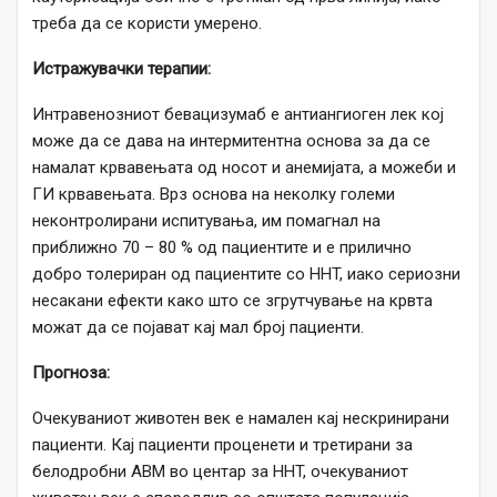
треба да се користи умерено.
Истражувачки терапии:
Интравенозниот бевацизумаб е антиангиоген лек кој
може да се дава на интермитентна основа за да се
намалат крвавењата од носот и анемијата, а можеби и
ГИ крвавењата. Врз основа на неколку големи
неконтролирани испитувања, им помагнал на
приближно 70 – 80 % од пациентите и е прилично
добро толериран од пациентите со HHT, иако сериозни
несакани ефекти како што се згрутчување на крвта
можат да се појават кај мал број пациенти.
Прогноза:
Очекуваниот животен век е намален кај нескринирани
пациенти. Кај пациенти проценети и третирани за
белодробни AВM во центар за HHT, очекуваниот