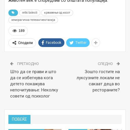
животен век е споредлив со општата популација.
retki bolesti
крвавење од носот
хеморагична телеангиектазија
189
Facebook
Twitter
Сподели
ПРЕТХОДНО
СЛЕДНО
Што да се прави и што
Зошто гостите на
да се избегнува кога
луксузните локали не
детето покажува
сакаат деца во
непочитување: Неколку
рестораните?
совети од психолог
ПОВЕЌЕ