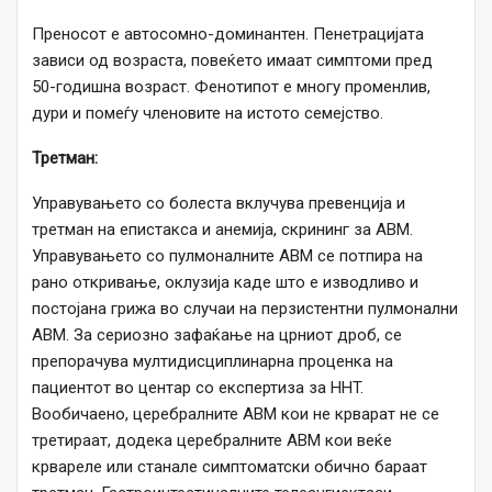
Преносот е автосомно-доминантен. Пенетрацијата
зависи од возраста, повеќето имаат симптоми пред
50-годишна возраст. Фенотипот е многу променлив,
дури и помеѓу членовите на истото семејство.
Третман:
Управувањето со болеста вклучува превенција и
третман на епистакса и анемија, скрининг за AВM.
Управувањето со пулмоналните AВM се потпира на
рано откривање, оклузија каде што е изводливо и
постојана грижа во случаи на перзистентни пулмонални
AВM. За сериозно зафаќање на црниот дроб, се
препорачува мултидисциплинарна проценка на
пациентот во центар со експертиза за HHT.
Вообичаено, церебралните АВМ кои не крварат не се
третираат, додека церебралните АВМ кои веќе
крвареле или станале симптоматски обично бараат