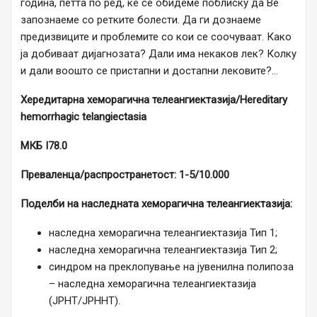
година, петта по ред, ќе се обидеме поблиску да Ве
запознаеме со ретките болести. Да ги дознаеме
предизвиците и проблемите со кои се соочуваат. Како
ја добиваат дијагнозата? Дали има некаков лек? Колку
и дали воошто се пристапни и достапни лековите?…
Хередитарна хеморагична телеангиектазија/Hereditary
hemorrhagic telangiectasia
МКБ I78.0
Преваленца/распространетост: 1-5/10.000
Поделби на наследната хеморагична телеангиектазија:
наследна хеморагична телеангиектазија Тип 1;
наследна хеморагична телеангиектазија Тип 2;
синдром на преклопување на јувенилна полипоза
– наследна хеморагична телеангиектазија
(JPHT/JPHHT).