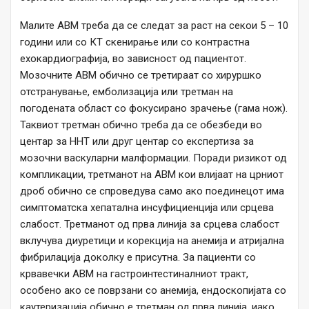
Малите AВM треба да се следат за раст на секои 5 – 10
години или со КТ скенирање или со контрастна
ехокардиографија, во зависност од пациентот.
Мозочните AВM обично се третираат со хируршко
отстранување, емболизација или третман на
погодената област со фокусирано зрачење (гама нож).
Таквиот третман обично треба да се обезбеди во
центар за HHT или друг центар со експертиза за
мозочни васкуларни малформации. Поради ризикот од
компликации, третманот на AВM кои влијаат на црниот
дроб обично се спроведува само ако поединецот има
симптоматска хепатална инсуфициенција или срцева
слабост. Третманот од прва линија за срцева слабост
вклучува диуретици и корекција на анемија и атријална
фибрилација доколку е присутна. За пациенти со
крвавечки AВM на гастроинтестиналниот тракт,
особено ако се поврзани со анемија, ендоскопијата со
каутеризација обично е третман од прва линија, иако