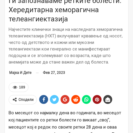
Ги запознаваме ретките болести:
Хередитарна хеморагична
телеангиектазија
Најчестите клинички знаци на наследната хеморагична
телеангиектазија (НХТ) вклучуваат крвавење од носот,
често од детството и кожни или мукозни
телеангиектази кои генерално се манифестираат
подоцна и се зголемуваат со возраста, каде што
анемијата може да стане важен дел од болеста.
Фев 27, 2023
Мајка И Дете
189
Сподели
Во месецот со најмалку дена во годината, во месецот
кој пациентите со ретки болести го викаат „свој“,
месецот кој е редок по своите ретки 28 дена и оваа