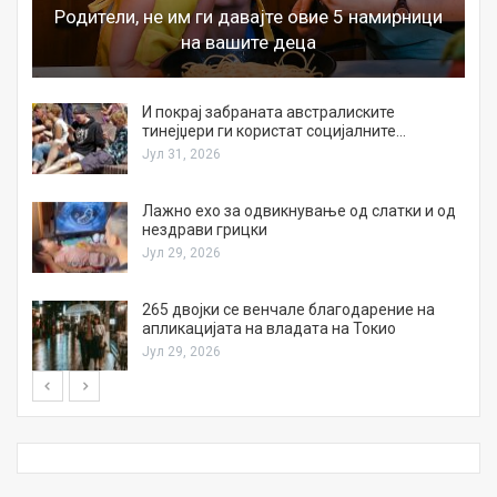
Родители, не им ги давајте овие 5 намирници
на вашите деца
И покрај забраната австралиските
тинејџери ги користат социјалните…
Јул 31, 2026
Лажно ехо за одвикнување од слатки и од
нездрави грицки
Јул 29, 2026
а
265 двојки се венчале благодарение на
апликацијата на владата на Токио
Јул 29, 2026