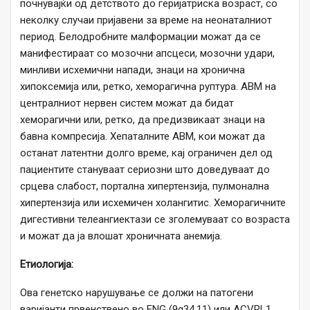
почнувајќи од детството до геријатриска возраст, со
неколку случаи пријавени за време на неонаталниот
период. Белодробните малформации можат да се
манифестираат со мозочни апсцеси, мозочни удари,
минливи исхемични напади, знаци на хронична
хипоксемија или, ретко, хеморагична руптура. АВМ на
централниот нервен систем можат да бидат
хеморагични или, ретко, да предизвикаат знаци на
бавна компресија. Хепаталните AВM, кои можат да
останат латентни долго време, кај ограничен дел од
пациентите стануваат сериозни што доведуваат до
срцева слабост, портална хипертензија, пулмонална
хипертензија или исхемичен холангитис. Хеморагичните
дигестивни телеангиектази се зголемуваат со возраста
и можат да ја влошат хроничната анемија.
Етиологија:
Ова генетско нарушување се должи на патогени
варијанти првенствено во ENG (9q34.11) или ACVRL1