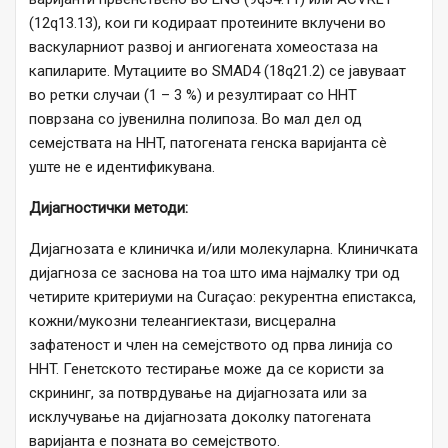
(12q13.13), кои ги кодираат протеините вклучени во
васкуларниот развој и ангиогената хомеостаза на
капиларите. Мутациите во SMAD4 (18q21.2) се јавуваат
во ретки случаи (1 – 3 %) и резултираат со HHT
поврзана со јувенилна полипоза. Во мал дел од
семејствата на HHT, патогената генска варијанта сè
уште не е идентификувана.
Дијагностички методи:
Дијагнозата е клиничка и/или молекуларна. Клиничката
дијагноза се заснова на тоа што има најмалку три од
четирите критериуми на Curaçao: рекурентна епистакса,
кожни/мукозни телеангиектази, висцерална
зафатеност и член на семејството од прва линија со
HHT. Генетското тестирање може да се користи за
скрининг, за потврдување на дијагнозата или за
исклучување на дијагнозата доколку патогената
варијанта е позната во семејството.