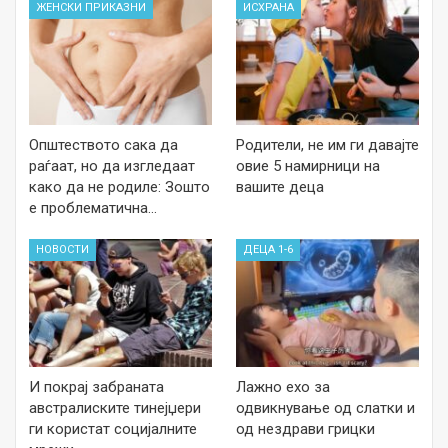
ЖЕНСКИ ПРИКАЗНИ
ИСХРАНА
Општеството сака да
Родители, не им ги давајте
раѓаат, но да изгледаат
овие 5 намирници на
како да не родиле: Зошто
вашите деца
е проблематична…
НОВОСТИ
ДЕЦА 1-6
И покрај забраната
Лажно ехо за
австралиските тинејџери
одвикнување од слатки и
ги користат социјалните
од нездрави грицки