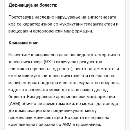
Дефиниција на болеста:
Претставува наследно нарушување на ангиогенезата
кое се карактеризира со мукокутани телеангиектази и
висцерални артериовенски малформации.
Клинички опис:
Најчестите клинички знаци на наследната хеморагична
телеангиектазија (НХТ) вклучуваат рекурентна
епистакса (крвавење од носот), често од детството, и
кожни или мукозни телеангиектази кои генерално се
манифестираат подоцна и се зголемуваат со возраста,
каде што анемијата може да стане важен дел од
болеста. Висцералните артериовенски малформации
(АВМ) обично се асимптоматски, но можат да доведат
до компликации кои предизвикуваат многу
променливи манифестации. Возраста на појава на
компликации поврзани со АВМ е променлива,