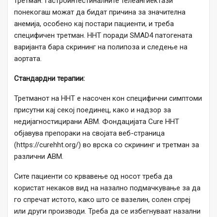
третман. Гастроинтестиналните телеангиектази
понекогаш можат да бидат причина за значителна
анемија, особено кај постари пациенти, и треба
специфичен третман. HHT поради SMAD4 патогената
варијанта бара скрининг на полипоза и следење на
аортата.
Стандардни терапии:
Третманот на HHT е насочен кон специфични симптоми
присутни кај секој поединец, како и надзор за
недијагностицирани АВМ. Фондацијата Cure HHT
објавува препораки на својата веб-страница
(https://curehht.org/) во врска со скрининг и третман за
различни AВM.
Сите пациенти со крвавење од носот треба да
користат некаков вид на назално подмачкување за да
го спречат истото, како што се вазелин, солен спреј
или други производи. Треба да се избегнуваат назални