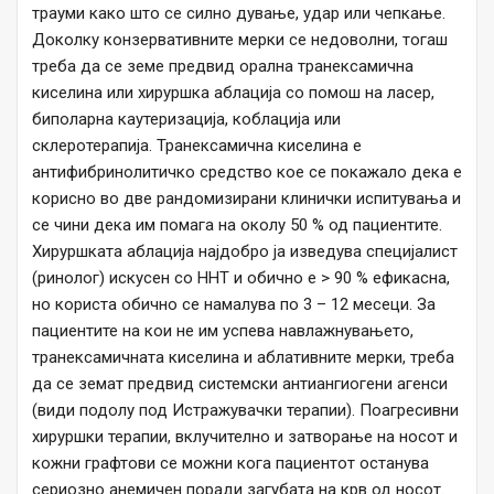
трауми како што се силно дување, удар или чепкање.
Доколку конзервативните мерки се недоволни, тогаш
треба да се земе предвид орална транексамична
киселина или хируршка аблација со помош на ласер,
биполарна каутеризација, коблација или
склеротерапија. Транексамична киселина е
антифибринолитичко средство кое се покажало дека е
корисно во две рандомизирани клинички испитувања и
се чини дека им помага на околу 50 % од пациентите.
Хируршката аблација најдобро ја изведува специјалист
(ринолог) искусен со HHT и обично е > 90 % ефикасна,
но користа обично се намалува по 3 – 12 месеци. За
пациентите на кои не им успева навлажнувањето,
транексамичната киселина и аблативните мерки, треба
да се земат предвид системски антиангиогени агенси
(види подолу под Истражувачки терапии). Поагресивни
хируршки терапии, вклучително и затворање на носот и
кожни графтови се можни кога пациентот останува
сериозно анемичен поради загубата на крв од носот.