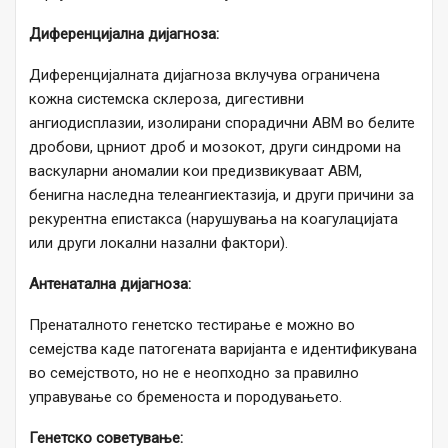
Диференцијална дијагноза:
Диференцијалната дијагноза вклучува ограничена
кожна системска склероза, дигестивни
ангиодисплазии, изолирани спорадични АВM во белите
дробови, црниот дроб и мозокот, други синдроми на
васкуларни аномалии кои предизвикуваат AВM,
бенигна наследна телеангиектазија, и други причини за
рекурентна епистакса (нарушувања на коагулацијата
или други локални назални фактори).
Антенатална дијагноза:
Пренаталното генетско тестирање е можно во
семејства каде патогената варијанта е идентификувана
во семејството, но не е неопходно за правилно
управување со бременоста и породувањето.
Генетско советување: