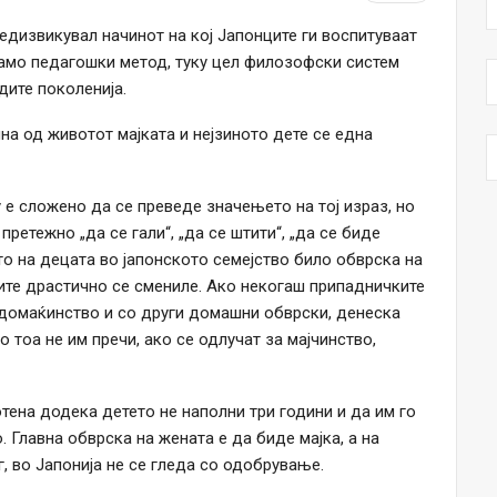
дизвикувал начинот на кој Јапонците ги воспитуваат
 само педагошки метод, туку цел филозофски систем
дите поколенија.
ина од животот мајката и нејзиното дете се една
у е сложено да се преведе значењето на тој израз, но
претежно „да се гали“, „да се штити“, „да се биде
то на децата во јапонското семејство било обврска на
ките драстично се смениле. Ако некогаш припадничките
 домаќинство и со други домашни обврски, денеска
о тоа не им пречи, ако се одлучат за мајчинство,
тена додека детето не наполни три години и да им го
 Главна обврска на жената е да биде мајка, а на
, во Јапонија не се гледа со одобрување.