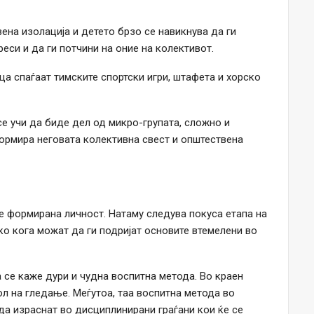
на изолација и детето брзо се навикнува да ги
еси и да ги потчини на оние на колективот.
ца спаѓаат тимските спортски игри, штафета и хорско
се учи да биде дел од микро-групата, сложно и
ормира неговата колективна свест и општествена
ќе формирана личност. Натаму следува покуса етапа на
ко кога можат да ги подријат основите втемелени во
 се каже дури и чудна воспитна метода. Во краен
ол на гледање. Меѓутоа, таа воспитна метода во
 да израснат во дисциплинирани граѓани кои ќе се