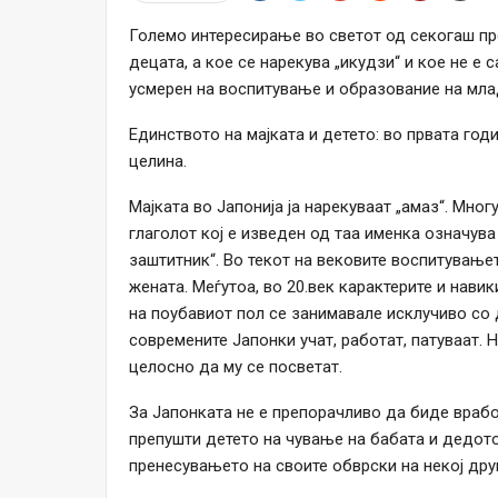
Големо интересирање во светот од секогаш пре
децата, а кое се нарекува „икудзи“ и кое не е
усмерен на воспитување и образование на мла
Единството на мајката и детето: во првата год
целина.
Мајката во Јапонија ја нарекуваат „амаз“. Мног
глаголот кој е изведен од таа именка означува 
заштитник“. Во текот на вековите воспитување
жената. Меѓутоа, во 20.век карактерите и нави
на поубавиот пол се занимавале исклучиво со
современите Јапонки учат, работат, патуваат. Н
целосно да му се посветат.
За Јапонката не е препорачливо да биде врабо
препушти детето на чување на бабата и дедото.
пренесувањето на своите обврски на некој друг