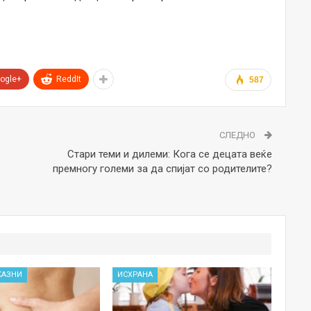
ogle+
ReddIt
587
СЛЕДНО
Стари теми и дилеми: Кога се децата веќе
премногу големи за да спијат со родителите?
КАЗНИ
ИСХРАНА