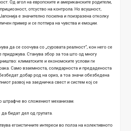
ост. Од агол на европските и американските родители,
априциозност, отсуство на контрола. Но всушност,
 Јапонија е значително посилна и поизразена отколку
 личен пример и се потпира на чувства и емоции.
нува да се соочува со „суровата реалност“, кон него се
е придржува. Станува збор за тоа што од многу
ништво: климатските и економските услови ги
 рака. Само взаемноста, солидарноста и предаденоста
езбедат добар род на ориз, а тоа значи обезбедена
лниот развој на заедничка свест и систем кој се
мо штрафче во сложениот механизам.
 да бидат дел од групата.
ртвува егоистичните интереси во полза на колективното