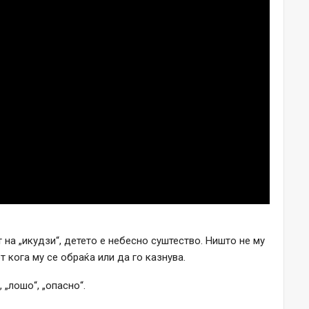
 на „икудзи“, детето е небесно суштество. Ништо не му
т кога му се обраќа или да го казнува.
 „лошо“, „опасно“.