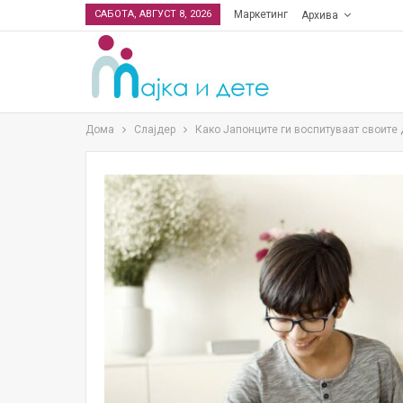
САБОТА, АВГУСТ 8, 2026
Маркетинг
Архива
Дома
Слајдер
Како Јапонците ги воспитуваат своите