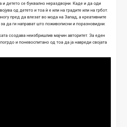
а и детето се буквално нераздвојни. Каде и да оди
ојува од детето и тоа ѝ е или на градите или на грбот.
многу пред да влезат во мода на Запад, а креативните
и за да ги направат што поживописни и поразновидни.
ката создава неизбришлив мајчин авторитет. За еден
погрдо и поневоспитано од тоа да ја навреди својата