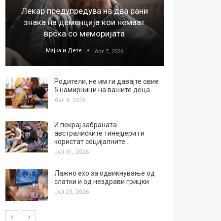
Лекар предупредува на два рани
26
знака на деменција кои немаат
благода
врска со меморијата
Мајка и Дете
М
Авг 7, 2026
Родители, не им ги давајте овие
5 намирници на вашите деца
Авг 4, 2026
И покрај забраната
австралиските тинејџери ги
користат социјалните…
Јул 31, 2026
Лажно ехо за одвикнување од
слатки и од нездрави грицки
Јул 29, 2026