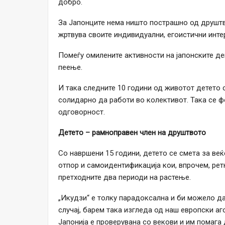
добро.
За Јапонците нема ништо пострашно од друштве
жртвува своите индивидуални, егоистични интер
Помеѓу омилените активности на јапонските де
пеење.
И така следните 10 години од животот детето 
солидарно да работи во колективот. Така се ф
одговорност.
Детето – рамноправен член на друштвото
Со навршени 15 години, детето се смета за ве
отпор и самоидентификација кои, впрочем, рет
претходните два периоди на растење.
„Икудзи“ е толку парадоксална и би можело да
случај, барем така изгледа од наш европски аг
Јапонија е проверувана со векови и им помага