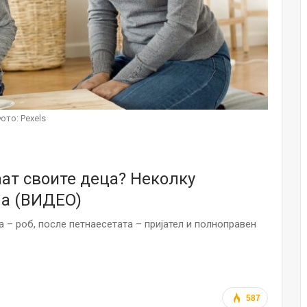
НОВОСТИ
Финците вложија милион евра во
кал, за посилен имунитет на децата
Мајка и Дете
Јул 24, 2026
Малолетниците ќе бидат офлајн
ото: Pexels
до 15-тата година: Франција
воведе…
Јул 23, 2026
аат своите деца? Неколку
Нов тест од крвта би можел да го
открие ризикот од Алцхајмер
ла (ВИДЕО)
многу…
Јул 22, 2026
а – роб, после петнаесетата – пријател и полноправен
Австралијка роди четири
идентични ќерки: Чудо што се
случува еднаш на…
Јул 21, 2026
587