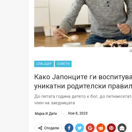
Ф
СЛАЈДЕР
СОВЕТИ
Како Јапонците ги воспитув
уникатни родителски прави
До петата година детето е бог, до петнаесетат
член на заедницата
Ное 8, 2023
Мајка И Дете
Сподели