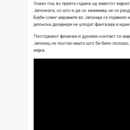
Освен тоа, во првата година од животот мајкат
Јапонката, со што и да се занимава, не се раздв
Бејби-слинг марамите во Јапонија се појавиле 
јапонски дизајнери не штедат фантазија и иде
Постојаниот физички и духовен контакт со мај
Јапонец не постои ништо што би било полошо, 
мајка.