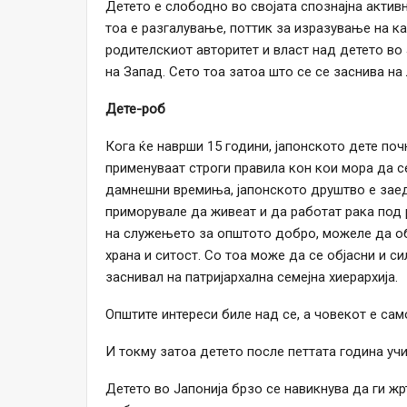
Детето е слободно во својата спознајна активн
тоа е разгалување, поттик за изразување на к
родителскиот авторитет и власт над детето во
на Запад. Сето тоа затоа што се се заснива на
Дете-роб
Кога ќе наврши 15 години, јапонското дете поч
применуваат строги правила кон кои мора да с
дамнешни времиња, јапонското друштво е заед
приморувале да живеат и да работат рака под
на служењето за општото добро, можеле да об
храна и ситост. Со тоа може да се објасни и си
заснивал на патријархална семејна хиерархија.
Општите интереси биле над се, а човекот е са
И токму затоа детето после петтата година учи
Детето во Јапонија брзо се навикнува да ги ж