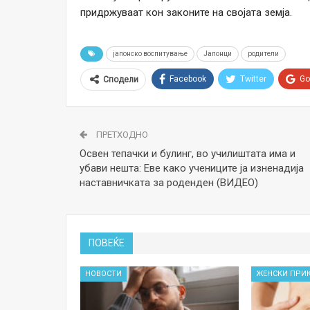
придржуваат кон законите на својата земја.
јапонско воспитување
Јапонци
родители
Facebook
Twitter
Go
Сподели
ПРЕТХОДНО
Освен тепачки и булинг, во училиштата има и
убави нешта: Еве како учениците ја изненадија
наставничката за роденден (ВИДЕО)
ПОВЕЌЕ
НОВОСТИ
ЖЕНСКИ ПРИ