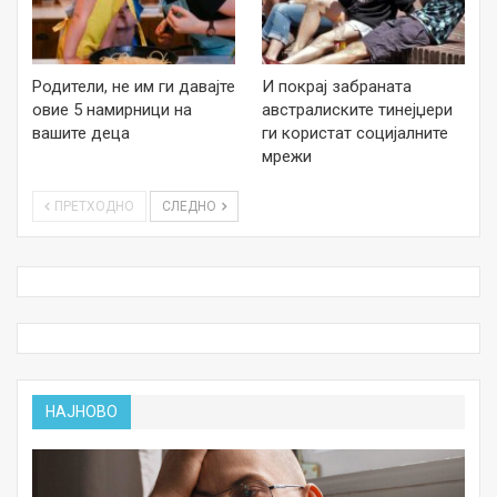
Родители, не им ги давајте
И покрај забраната
овие 5 намирници на
австралиските тинејџери
вашите деца
ги користат социјалните
мрежи
ПРЕТХОДНО
СЛЕДНО
НАЈНОВО