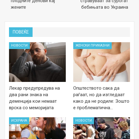
плодните денови кај
стравуваат за сурогат
жените
бебињата во Украина
ПОВЕЌЕ
НОВОСТИ
ЖЕНСКИ ПРИКАЗНИ
Лекар предупредува на
Општеството сака да
два рани знака на
раѓаат, но да изгледаат
деменција кои немаат
како да не родиле: Зошто
врска со меморијата
е проблематична…
ИСХРАНА
НОВОСТИ