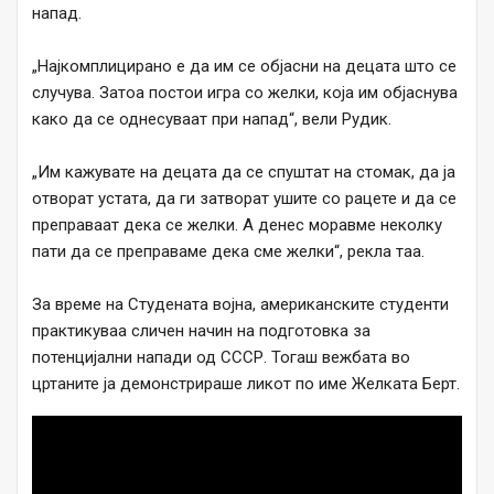
напад.
„Најкомплицирано е да им се објасни на децата што се
случува. Затоа постои игра со желки, која им објаснува
како да се однесуваат при напад“, вели Рудик.
„Им кажувате на децата да се спуштат на стомак, да ја
отворат устата, да ги затворат ушите со рацете и да се
преправаат дека се желки. А денес моравме неколку
пати да се преправаме дека сме желки“, рекла таа.
За време на Студената војна, американските студенти
практикуваа сличен начин на подготовка за
потенцијални напади од СССР. Тогаш вежбата во
цртаните ја демонстрираше ликот по име Желката Берт.