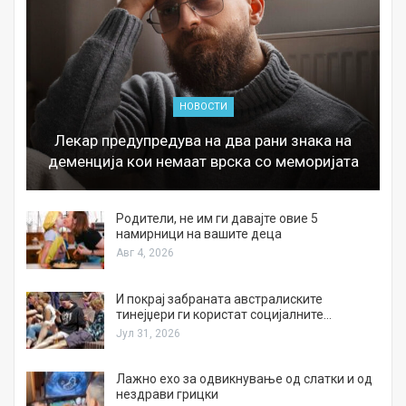
НОВОСТИ
Лекар предупредува на два рани знака на
деменција кои немаат врска со меморијата
а
Родители, не им ги давајте овие 5
намирници на вашите деца
Авг 4, 2026
И покрај забраната австралиските
тинејџери ги користат социјалните…
Јул 31, 2026
Лажно ехо за одвикнување од слатки и од
нездрави грицки