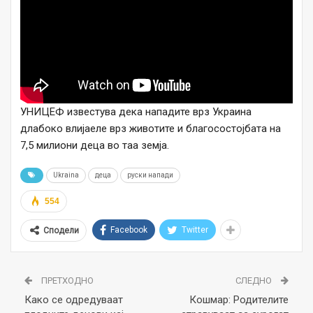
УНИЦЕФ известува дека нападите врз Украина
длабоко влијаеле врз животите и благосостојбата на
7,5 милиони деца во таа земја.
Ukraina
деца
руски напади
554
Facebook
Twitter
Сподели
ПРЕТХОДНО
СЛЕДНО
Како се одредуваат
Кошмар: Родителите