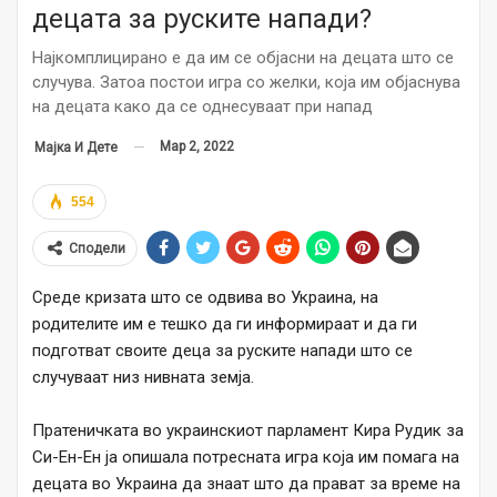
децата за руските напади?
Најкомплицирано е да им се објасни на децата што се
случува. Затоа постои игра со желки, која им објаснува
на децата како да се однесуваат при напад
Мар 2, 2022
Мајка И Дете
554
Сподели
Среде кризата што се одвива во Украина, на
родителите им е тешко да ги информираат и да ги
подготват своите деца за руските напади што се
случуваат низ нивната земја.
Пратеничката во украинскиот парламент Кира Рудик за
Си-Ен-Ен ја опишала потресната игра која им помага на
децата во Украина да знаат што да прават за време на