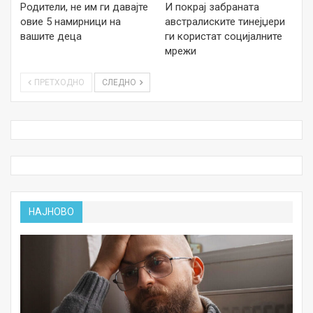
Родители, не им ги давајте
И покрај забраната
овие 5 намирници на
австралиските тинејџери
вашите деца
ги користат социјалните
мрежи
ПРЕТХОДНО
СЛЕДНО
НАЈНОВО