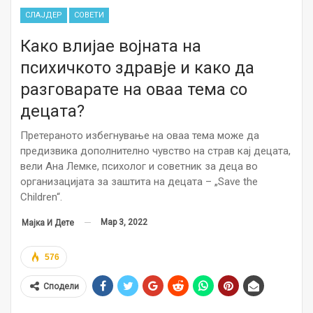
СЛАЈДЕР
СОВЕТИ
Како влијае војната на
психичкото здравје и како да
разговарате на оваа тема со
децата?
Претераното избегнување на оваа тема може да
предизвика дополнително чувство на страв кај децата,
вели Ана Лемке, психолог и советник за деца во
организацијата за заштита на децата – „Save the
Children“.
Мар 3, 2022
Мајка И Дете
576
Сподели