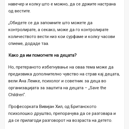
навечер и колку што е можно, да се држите настрана
од вестите.
„Обидете се да запомните што можете да
контролирате, а секако, може да го контролирате
количеството вести низ кои сурфаме и колку часови
спиеме, додаде таа.
Како да им помогнете на децата?
Но, претераното избегнување на оваа тема може да
предизвика дополнително чувство на страв кај децата,
вели Ана Лемке, психолог и советник за деца во
организацијата за заштита на децата – „Save the
Children“.
Професорката Вивијан Хил, од Британското
психолошко друштво, препорачува да се разговара и
да се прилагоди разговорот на возраста на детето.