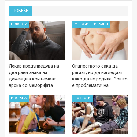
ПОВЕЌЕ
НОВОСТИ
ЖЕНСКИ ПРИКАЗНИ
Лекар предупредува на
Општеството сака да
два рани знака на
раѓаат, но да изгледаат
деменција кои немаат
како да не родиле: Зошто
врска со меморијата
е проблематична…
ИСХРАНА
НОВОСТИ