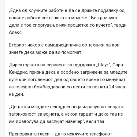
„Една од клучните работи е да се држите подалеку од
лошите работи секогаш кога можете… Без разлика
дали е тоа спортување или прошетка со кучето“, тврди
Алекс.
Вториот чекор е самодисциплина со техники за кои
знаете дека може да ви помогнат.
Директорката на сервисот за поддршка „Шаут“, Сара
Кендрик, призна дека е особено загрижена за младите
луѓе кои поголемиот дел од своето време го минуваат
на телефон бомбардирани со вести за војната 24 часа
на ден.
„Децата и младите секојдневно ја изразуваат својата
загриженост за војната, а некои тврдат и дека таа не
им дозволува да заспијат навечер“, вели таа.
Препораката гласи – да го исклучите телефонот