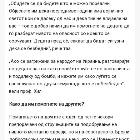
„Обидете се да бидете што е можно пореални.
Објаснете им дека последниве години има војни низ
светот кои се далеку од нас и дека тие не влијаеле на
вас – тоа е добар начин да им помогнете на децата да
го разберат нивото на опасност со коешто се
соочуваат. Децата пред сѐ, сакаат да бидат сигурни
дека се безбедни“, рече таа.
„Ако се загрижени за народот на Украина, разговарајте
со децата за тоа како повеќето луѓе се во засолништа
и подалеку од бомби, и кажете им како луѓето се
преселуваат во други земји каде што е побезбедно“,
вели проф. Хил.
Како да им помогнете на другите?
Помагањето на другите е еден од петте чекори
препорачани од стручњаците за подобрување на
нивното ментално здравје, но и на сопственото. Бројни
добротворни организации, како што се Црвениот крст,