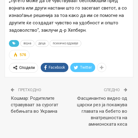
„Луѓето може да се чувствуваат беспомошни пред
војната или други настани што го засегаат светот, а со
изнаоѓање решенија за тоа како да им се помогне на
другите ќе создадат чувство на удобност и општо
задоволство“, заклучи д-р Хепберн.
војна
деца
психичко здравје
576
Facebook
Twitter
Сподели
ПРЕТХОДНО
СЛЕДНО
Кошмар: Родителите
Фасцинантно видео од
стравуваат за сурогат
царски рез ја покажува
бебињата во Украина
главата на бебето во
внатрешноста на
амнионската кеса