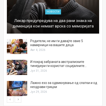
НОВОСТИ
Лекар предупредува на два рани знака на
деменција кои немаат врска со меморијата
а
Родители, не им ги давајте овие 5
намирници на вашите деца
Авг 4, 2026
И покрај забраната австралиските
тинејџери ги користат социјалните…
Јул 31, 2026
Лажно ехо за одвикнување од слатки и од
нездрави грицки
Јул 29, 2026