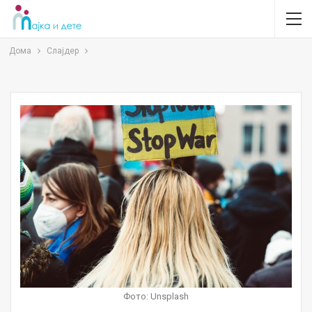
Дома
Слајдер
Фото: Unsplash