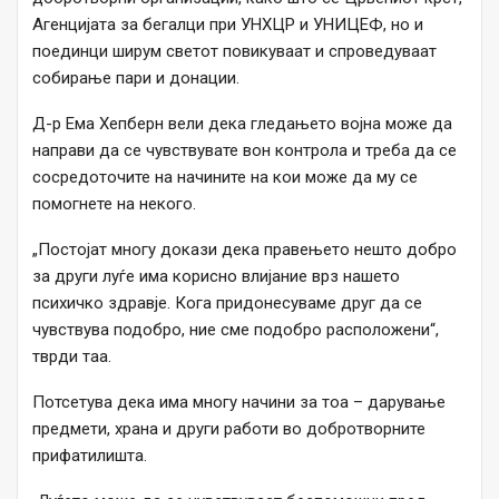
Агенцијата за бегалци при УНХЦР и УНИЦЕФ, но и
поединци ширум светот повикуваат и спроведуваат
собирање пари и донации.
Д-р Ема Хепберн вели дека гледањето војна може да
направи да се чувствувате вон контрола и треба да се
сосредоточите на начините на кои може да му се
помогнете на некого.
„Постојат многу докази дека правењето нешто добро
за други луѓе има корисно влијание врз нашето
психичко здравје. Кога придонесуваме друг да се
чувствува подобро, ние сме подобро расположени“,
тврди таа.
Потсетува дека има многу начини за тоа – дарување
предмети, храна и други работи во добротворните
прифатилишта.