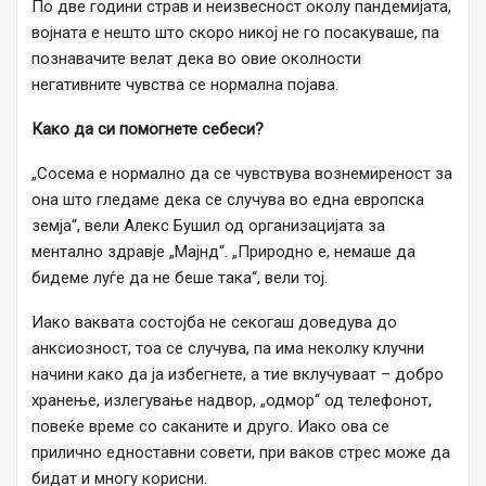
По две години страв и неизвесност околу пандемијата,
војната е нешто што скоро никој не го посакуваше, па
познавачите велат дека во овие околности
негативните чувства се нормална појава.
Како да си помогнете себеси?
„Сосема е нормално да се чувствува вознемиреност за
она што гледаме дека се случува во една европска
земја“, вели Алекс Бушил од организацијата за
ментално здравје „Мајнд“. „Природно е, немаше да
бидеме луѓе да не беше така“, вели тој.
Иако ваквата состојба не секогаш доведува до
анксиозност, тоа се случува, па има неколку клучни
начини како да ја избегнете, а тие вклучуваат – добро
хранење, излегување надвор, „одмор“ од телефонот,
повеќе време со саканите и друго. Иако ова се
прилично едноставни совети, при ваков стрес може да
бидат и многу корисни.