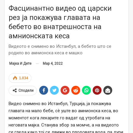
Фасцинантно видео од царски
рез ја покажува главата на
бебето во внатрешноста на
амнионската кеса
Видеото е снимено во Истанбул, а бебето што се
родило во амнионска кеса е машко
Мар 4, 2022
Мајка И Дете
1.034
Сподели
Видео снимено во Истанбул, Турција, ја покажува
главата на мало бебе, сè уште во амнионска кеса, во
моментот кога лекарите го вадат од утробата на
неговата мајка. Станува збор за момче, а на видеото
се гледа како тој се движи во плодовата вода, па дури