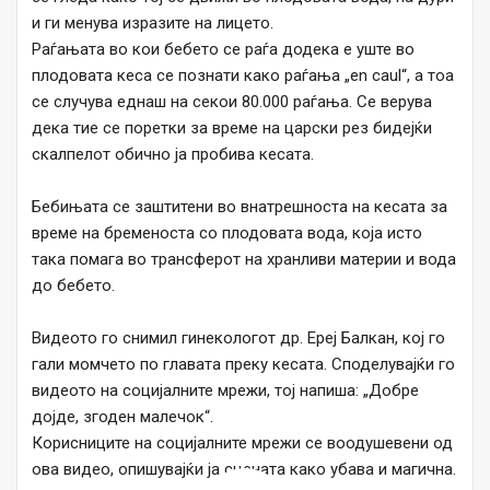
и ги менува изразите на лицето.
Раѓањата во кои бебето се раѓа додека е уште во
плодовата кеса се познати како раѓања „en caul“, а тоа
се случува еднаш на секои 80.000 раѓања. Се верува
дека тие се поретки за време на царски рез бидејќи
скалпелот обично ја пробива кесата.
Бебињата се заштитени во внатрешноста на кесата за
време на бременоста со плодовата вода, која исто
така помага во трансферот на хранливи материи и вода
до бебето.
Видеото го снимил гинекологот др. Ереј Балкан, кој го
гали момчето по главата преку кесата. Споделувајќи го
видеото на социјалните мрежи, тој напиша: „Добре
дојде, згоден малечок“.
Корисниците на социјалните мрежи се воодушевени од
ова видео, опишувајќи ја сцената како убава и магична.