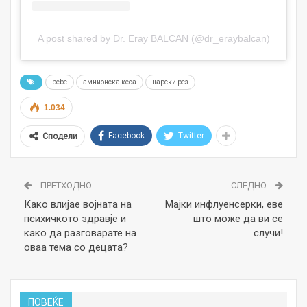
A post shared by Dr. Eray BALCAN (@dr_eraybalcan)
bebe
амнионска кеса
царски рез
1.034
Facebook
Twitter
Сподели
ПРЕТХОДНО
СЛЕДНО
Како влијае војната на
Мајки инфлуенсерки, еве
психичкото здравје и
што може да ви се
како да разговарате на
случи!
оваа тема со децата?
ПОВЕЌЕ