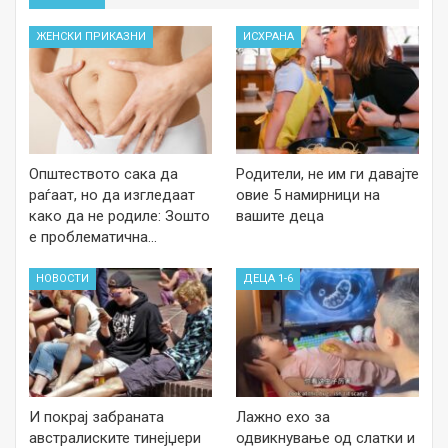
ЖЕНСКИ ПРИКАЗНИ
ИСХРАНА
Општеството сака да
Родители, не им ги давајте
раѓаат, но да изгледаат
овие 5 намирници на
како да не родиле: Зошто
вашите деца
е проблематична…
НОВОСТИ
ДЕЦА 1-6
И покрај забраната
Лажно ехо за
австралиските тинејџери
одвикнување од слатки и