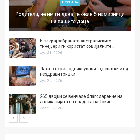
ИСХРАНА
Родители, не им ги давајте овие 5 намирници
на вашите деца
И покрај забраната австралиските
тинејџери ги користат социјалните…
Јул 31, 2026
Лажно ехо за одвикнување од слатки и од
нездрави грицки
Јул 29, 2026
а
265 двојки се венчале благодарение на
апликацијата на владата на Токио
Јул 29, 2026