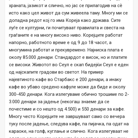
храната, јазикот и слично, но јас се прилагодив на сѐ
исто како цел живот да сум живеела таму. Многу ми се
допадна редот кој го има Кореја како држава. Сите
луѓе се културни, ги почитуваат правилата и свеста на
граѓаните е на многу високо ниво. Корејците работат
напорно, работното време е од 9 до 18 часот, а
многумина работат и прекувремено. Најниска плата е
околу 85.000 денари. Стандардот е висок, но и платите
се високи. Животот во Сеул е скап бидејќи Сеул е еден
од најскапите градови во светот. На пример
најевтиното кафе во Старбакс е 200 денари, а инаку
кафе во убаво средено кафуле може да биде и околу
300-450 денари. Кога излегуваме обично трошиме по 2-
3.000 денари за јадење (некогаш знаеме да се
почестиме и со нешто од 4.500) и 550 денари за кафе.
Многу често Корејците не завршуваат само со вечера
туку после јадење, следува кафе, па пијачка, па одат на
караоке, на голф, куглање и слично. Кога излегуваат не