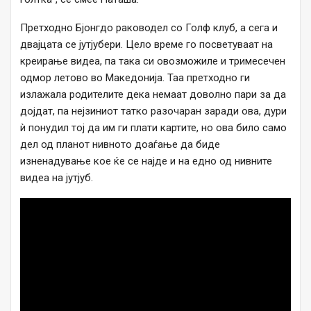
Претходно Бјонгдо раководел со Голф клуб, а сега и
двајцата се јутјубери. Цело време го посветуваат на
креирање видеа, па така си овозможиле и тримесечен
одмор летово во Македонија. Таа претходно ги
излажала родителите дека немаат доволно пари за да
дојдат, па нејзиниот татко разочаран заради ова, дури
ѝ понудил тој да им ги плати картите, но ова било само
дел од планот нивното доаѓање да биде
изненадување кое ќе се најде и на едно од нивните
видеа на јутјуб.