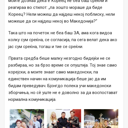
моите дознаа дека е Кореец не беа баш среќни и
реагираа во стилот: „па зошто мораше да биде
Кореец? Нели можеш да најдеш некој поблиску, нели
можеше да си најдеш некој во Македонија?“
Така што на почеток не беа баш ЗА, ама кога видоа
колку сум среќна, се согласија, па сега велат дека ако
јас сум среќна, тогаш и тие се среќни.
Првата средба беше малку незгодно бидејќи не се
разбираа, но за брзо време се опуштија. Тој знае само
корејски, а моите знаат само македонски, па
единствен начин на комуникација беше јас да им
бидам преведувач. Бјонгдо полека учи македонски
зборчиња, но сѐ уште не е доволно за да воспостават
нормална комуникација.