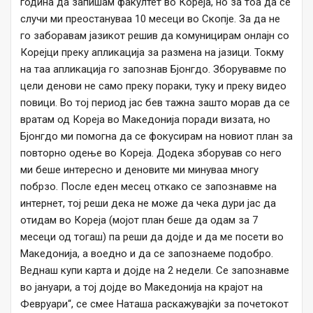
година да запишам факултет во Кореја, но за тоа да се
случи ми преостануваа 10 месеци во Скопје. За да не
го заборавам јазикот решив да комуницирам онлајн со
Корејци преку апликација за размена на јазици. Токму
на таа апликација го запознав Бјонгдо. Зборувавме по
цели денови не само преку пораки, туку и преку видео
повици. Во тој период јас бев тажна зашто морав да се
вратам од Кореја во Македонија поради визата, но
Бјонгдо ми помогна да се фокусирам на новиот план за
повторно одење во Кореја. Додека зборував со него
ми беше интересно и деновите ми минуваа многу
побрзо. После еден месец откако се запознавме на
интернет, тој реши дека не може да чека дури јас да
отидам во Кореја (мојот план беше да одам за 7
месеци од тогаш) па реши да дојде и да ме посети во
Македонија, а воедно и да се запознаеме подобро.
Веднаш купи карта и дојде на 2 недели. Се запознавме
во јануари, а тој дојде во Македонија на крајот на
Февруари“, се смее Наташа раскажувајќи за почетокот