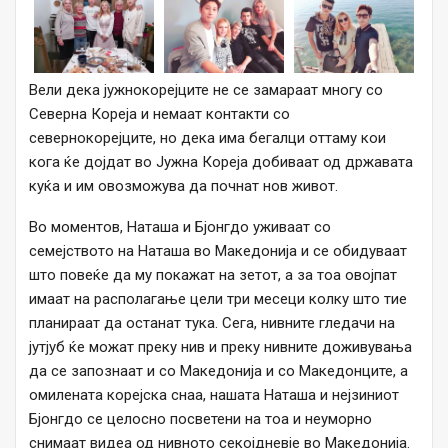
Вели дека јужнокорејците не се замараат многу со
Северна Кореја и немаат контакти со
севернокорејците, но дека има бегалци оттаму кои
кога ќе дојдат во Јужна Кореја добиваат од државата
куќа и им овозможува да почнат нов живот.
Во моментов, Наташа и Бјонгдо уживаат со
семејството на Наташа во Македонија и се обидуваат
што повеќе да му покажат на зетот, а за тоа овојпат
имаат на располагање цели три месеци колку што тие
планираат да останат тука. Сега, нивните гледачи на
јутјуб ќе можат преку нив и преку нивните доживувања
да се запознаат и со Македонија и со Македонците, а
омилената корејска снаа, нашата Наташа и нејзиниот
Бјонгдо се целосно посветени на тоа и неуморно
снимаат видеа од нивното секојдневје во Македонија.