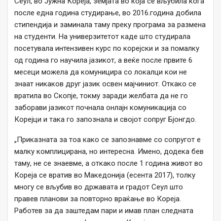
Сеул, во Јужна Кореја, земјата во која се вљубила кога
после една година студирање, во 2016.година добила
стипендија и заминала таму преку програма за размена
на студенти. На универзитетот каде што студирала
посетувала интензивен курс по корејски и за помалку
од година го научила јазикот, а веќе после првите 6
месеци можела да комуницира со локалци кои не
знаат никаков друг јазик освен мајчиниот. Откако се
вратила во Скопје, токму заради желбата да не го
заборави јазикот почнала онлајн комуникација со
Корејци и така го запознала и својот сопруг Бјонгдо.
„Приказната за тоа како се запознавме со сопругот е
малку комплицирана, но интересна. Имено, додека бев
таму, не се знаевме, а откако после 1 година живот во
Кореја се вратив во Македонија (есента 2017), толку
многу се вљубив во државата и градот Сеул што
правев планови за повторно враќање во Кореја.
Работев за да заштедам пари и имав план следната