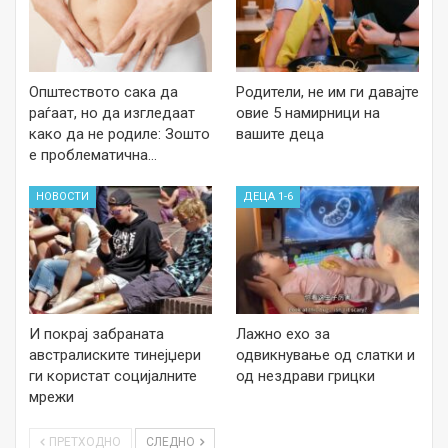
Општеството сака да
Родители, не им ги давајте
раѓаат, но да изгледаат
овие 5 намирници на
како да не родиле: Зошто
вашите деца
е проблематична…
НОВОСТИ
ДЕЦА 1-6
И покрај забраната
Лажно ехо за
австралиските тинејџери
одвикнување од слатки и
ги користат социјалните
од нездрави грицки
мрежи
ПРЕТХОДНО
СЛЕДНО