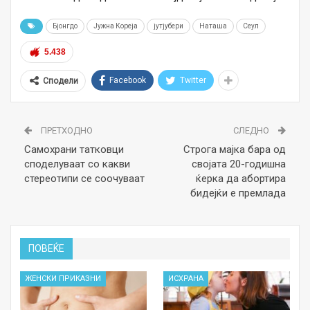
Бјонгдо
Јужна Кореја
јутјубери
Наташа
Сеул
5.438
Facebook
Twitter
Сподели
ПРЕТХОДНО
СЛЕДНО
Самохрани татковци
Строга мајка бара од
споделуваат со какви
својата 20-годишна
стереотипи се соочуваат
ќерка да абортира
бидејќи е премлада
ПОВЕЌЕ
ЖЕНСКИ ПРИКАЗНИ
ИСХРАНА