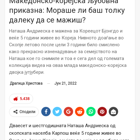
Македонско-корејска љубовна
приказна: Мораше ли баш толку
далеку да се мажиш?
Наташа Андриеска е мажена за Кореецот Бјонгдо и
веќе 5 години живее во Кореја. Нивното доаѓање во
Скопје летово после цели 3 години било смислено
како прекрасно изненадување за семејството на
Наташа кое го снимиле и тоа е сега дел од големата
колекција видеа на оваа млада македонско-корејска
двојка јутјубери.
Јун 21, 2022
Драгица Христова
5.438
Сподели
Дваесет и шестгодишната Наташа Андриеска од
скопската населба Карпош веќе 5 години живее во