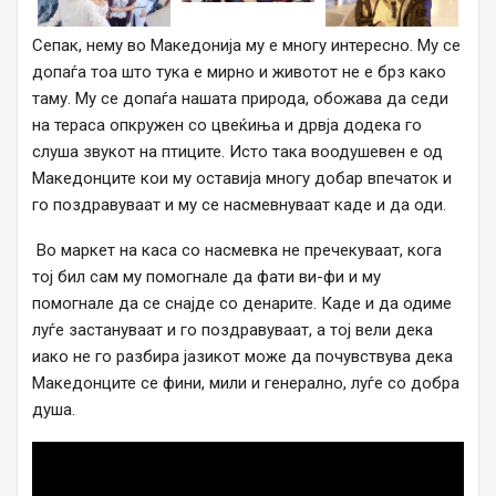
Сепак, нему во Македонија му е многу интересно. Му се
допаѓа тоа што тука е мирно и животот не е брз како
таму. Му се допаѓа нашата природа, обожава да седи
на тераса опкружен со цвеќиња и дрвја додека го
слуша звукот на птиците. Исто така воодушевен е од
Македонците кои му оставија многу добар впечаток и
го поздравуваат и му се насмевнуваат каде и да оди.
Во маркет на каса со насмевка не пречекуваат, кога
тој бил сам му помогнале да фати ви-фи и му
помогнале да се снајде со денарите. Каде и да одиме
луѓе застануваат и го поздравуваат, а тој вели дека
иако не го разбира јазикот може да почувствува дека
Македонците се фини, мили и генерално, луѓе со добра
душа.