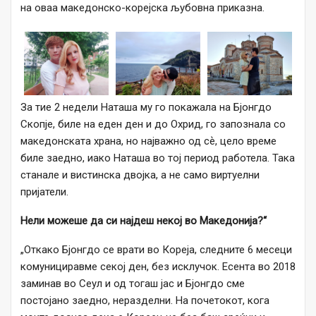
на оваа македонско-корејска љубовна приказна.
За тие 2 недели Наташа му го покажала на Бјонгдо
Скопје, биле на еден ден и до Охрид, го запознала со
македонската храна, но најважно од сѐ, цело време
биле заедно, иако Наташа во тој период работела. Така
станале и вистинска двојка, а не само виртуелни
пријатели.
Нели можеше да си најдеш некој во Македонија?“
„Откако Бјонгдо се врати во Кореја, следните 6 месеци
комунициравме секој ден, без исклучок. Есента во 2018
заминав во Сеул и од тогаш јас и Бјонгдо сме
постојано заедно, неразделни. На почетокот, кога