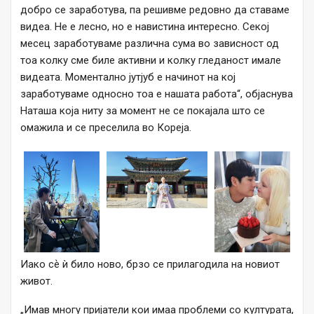
добро се заработува, па решивме редовно да ставаме
видеа. Не е лесно, но е навистина интересно. Секој
месец заработуваме различна сума во зависност од
тоа колку сме биле активни и колку гледаност имале
видеата. Моментално јутјуб е начинот на кој
заработуваме односно тоа е нашата работа“, објаснува
Наташа која ниту за момент не се покајала што се
омажила и се преселила во Кореја.
Иако сѐ ѝ било ново, брзо се прилагодила на новиот
живот.
„Имав многу пријатели кои имаа проблеми со културата,