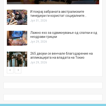
И покрај забраната австралиските
тинејџери ги користат социјалните…
Јул 31, 2026
Лажно ехо за одвикнување од слатки и од
нездрави грицки
Јул 29, 2026
а
265 двојки се венчале благодарение на
апликацијата на владата на Токио
Јул 29, 2026