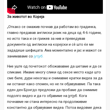
За животот во Кореја
„Откако се омажив почнав да работам во градинка,
главно предавав англиски јазик на деца од 4-6 години,
но исто така и се грижев за нив и преведував
документи од англиски на корејски и сѐ што ќе ми
зададеше шефицата. Ама моментално и јас и мажот се
занимаваме со
јутјуб.
Ние уште од почетокот обожававме да шетаме и да се
сликаме. Имаме многу слики од секое место каде што
сме биле, дури некогаш и снимавме кратки видеа за да
ни останат како спомен, но не ги објавувавме. Па така
еден ден Бјонгдо предложи да пробаме да снимиме
подолго видео и да го објавиме на јутјуб. Кога
почнавме ни стана интересно па продолживме
константно да објавуваме видеа. Потоа видовме дека