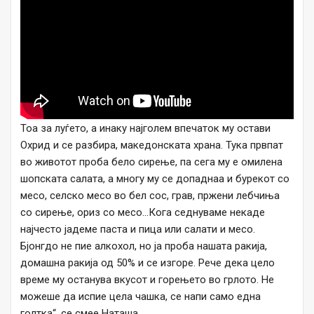
Тоа за луѓето, а инаку најголем впечаток му остави
Охрид и се разбира, македонската храна. Тука првпат
во животот проба бело сирење, па сега му е омилена
шопската салата, а многу му се допаднаа и бурекот со
месо, селско месо во бел сос, грав, пржени лебчиња
со сирење, ориз со месо…Кога седнуваме некаде
најчесто јадеме паста и пица или салати и месо.
Бјонгдо не пие алкохол, но ја проба нашата ракија,
домашна ракија од 50% и се изгоре. Рече дека цело
време му останува вкусот и горењето во грлото. Не
можеше да испие цела чашка, се напи само една
голтка“, се смее Наташа.