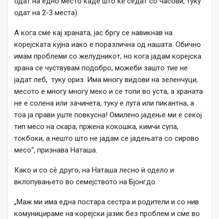
одат на едно место каде што ќе седат со часови, туку
одат на 2-3 места).
А кога сме кај храната, јас бргу се навикнав на
корејската кујна иако е поразлична од нашата. Обично
имам проблеми со желудникот, но кога јадам корејска
храна се чуствувам подобро, можеби зашто тие не
јадат леб, туку ориз. Има многу видови на зеленчуци,
месото е многу многу меко и се топи во уста, а храната
не е солена или зачинета, туку е лута или пикантна, а
тоа ја прави уште повкусна! Омилено јадење ми е секој
тип месо на скара, пржена кокошка, кимчи супа,
токбоки, а нешто што не јадам се јадењата со сирово
месо“, признава Наташа.
Како и со сѐ друго, на Наташа лесно ѝ одело и
вклопувањето во семејството на Бјонгдо.
„Маж ми има една постара сестра и родители и со нив
комуницираме на корејски јазик без проблем и сме во