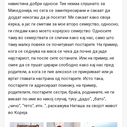
навистина добри односи. Тие немаа слушнато за
Македонија, но сега се заинтересирани и сакаат да
дојдат некогаш да ја посетат. Ме сакаат како своја
ќерка, а јас ги сметам за мое второ семејство, односно,
ги гледам како моето корејско семејство. Односите
таму во семејствата се слични како кај нас, само што
таму малку повеќе се почитуваат постарите. На пример,
кога се седнува на маса се чека да почне да јаде
најстариот, па после сите останати. Или на пример, не
смее да се пушат цирари слободно како кај нас пред
родители, а кога се пие алкохол се прикриваат или ја
вртат главата настрана од постарите. Исто така,
постарите ги адресираат поинаку, на пример,
родителите, постарите сестри, браќа, роднините, не ги
викаат по име во никој случај, туку „дадо“, „бато“,
„чичо“, “тето“, итн…“, раскажува Наташа за својот живот
во Кореја.