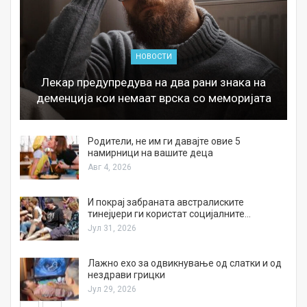
НОВОСТИ
Лекар предупредува на два рани знака на
деменција кои немаат врска со меморијата
а
Родители, не им ги давајте овие 5
намирници на вашите деца
Авг 4, 2026
И покрај забраната австралиските
тинејџери ги користат социјалните…
Јул 31, 2026
Лажно ехо за одвикнување од слатки и од
нездрави грицки
Јул 29, 2026