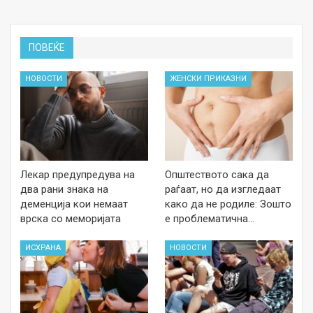
ПОВЕЌЕ
НОВОСТИ
ЖЕНСКИ ПРИКАЗНИ
Лекар предупредува на
Општеството сака да
два рани знака на
раѓаат, но да изгледаат
деменција кои немаат
како да не родиле: Зошто
врска со меморијата
е проблематична…
ИСХРАНА
НОВОСТИ