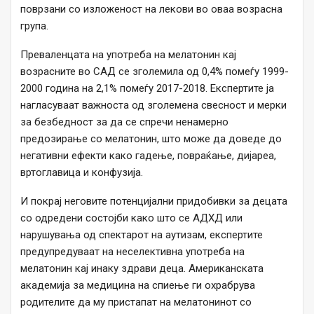
поврзани со изложеност на лекови во оваа возрасна
група.
Преваленцата на употреба на мелатонин кај
возрасните во САД се зголемила од 0,4% помеѓу 1999-
2000 година на 2,1% помеѓу 2017-2018. Експертите ја
нагласуваат важноста од зголемена свесност и мерки
за безбедност за да се спречи ненамерно
предозирање со мелатонин, што може да доведе до
негативни ефекти како гадење, повраќање, дијареа,
вртоглавица и конфузија.
И покрај неговите потенцијални придобивки за децата
со одредени состојби како што се АДХД или
нарушувања од спектарот на аутизам, експертите
предупредуваат на неселективна употреба на
мелатонин кај инаку здрави деца. Американската
академија за медицина на спиење ги охрабрува
родителите да му пристапат на мелатонинот со