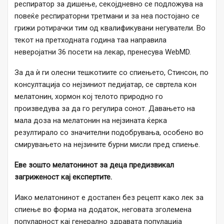
респиратор за дишење, секојдневно се подложува на
повеќе респираторни третмани и за неа постојано се
грижи ротирачки тим од квалификувани негуватели. Во
текот на претходната година таа направила
неверојатни 36 посети на лекар, пренесува WebMD.
За да ѝ ги олесни тешкотиите со спиењето, Стинсон, по
консултација со нејзиниот педијатар, се свртела кон
мелатонин, хормон кој телото природно го
произведува за да го регулира сонот. Давањето на
мала доза на мелатонин на нејзината ќерка
резултирало со значителни подобрувања, особено во
смирувањето на нејзините бурни мисли пред спиење.
Еве зошто мелатонинот за деца предизвикал
загриженост кај експертите.
Иако мелатонинот е достапен без рецепт како лек за
спиење во форма на додаток, неговата зголемена
популарност кај генерално здравата популација