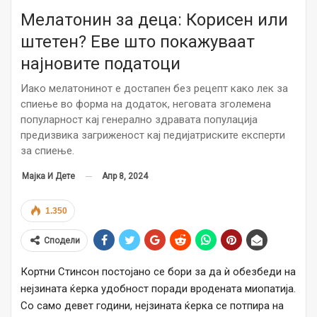
Мелатонин за деца: Корисен или
штетен? Еве што покажуваат
најновите податоци
Иако мелатонинот е достапен без рецепт како лек за
спиење во форма на додаток, неговата зголемена
популарност кај генерално здравата популација
предизвика загриженост кај педијатриските експерти
за спиење.
Апр 8, 2024
Мајка И Дете
1.350
Сподели
Кортни Стинсон постојано се бори за да ѝ обезбеди на
нејзината ќерка удобност поради вродената миопатија.
Со само девет години, нејзината ќерка се потпира на