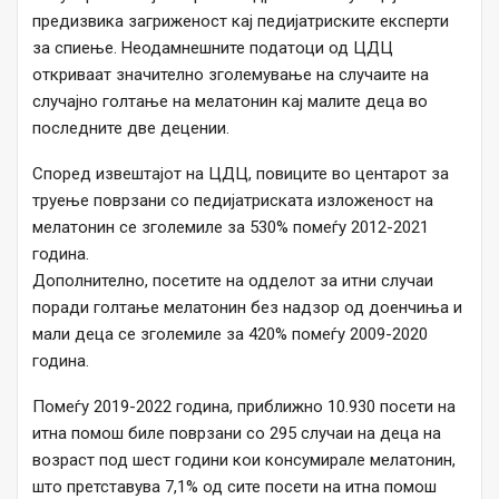
предизвика загриженост кај педијатриските експерти
за спиење. Неодамнешните податоци од ЦДЦ
откриваат значително зголемување на случаите на
случајно голтање на мелатонин кај малите деца во
последните две децении.
Според извештајот на ЦДЦ, повиците во центарот за
труење поврзани со педијатриската изложеност на
мелатонин се зголемиле за 530% помеѓу 2012-2021
година.
Дополнително, посетите на одделот за итни случаи
поради голтање мелатонин без надзор од доенчиња и
мали деца се зголемиле за 420% помеѓу 2009-2020
година.
Помеѓу 2019-2022 година, приближно 10.930 посети на
итна помош биле поврзани со 295 случаи на деца на
возраст под шест години кои консумирале мелатонин,
што претставува 7,1% од сите посети на итна помош