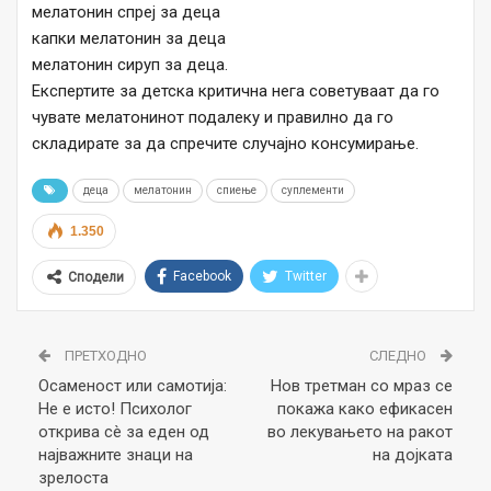
мелатонин спреј за деца
капки мелатонин за деца
мелатонин сируп за деца.
Експертите за детска критична нега советуваат да го
чувате мелатонинот подалеку и правилно да го
складирате за да спречите случајно консумирање.
деца
мелатонин
спиење
суплементи
1.350
Facebook
Twitter
Сподели
ПРЕТХОДНО
СЛЕДНО
Осаменост или самотија:
Нов третман со мраз се
Не е исто! Психолог
покажа како ефикасен
открива сè за еден од
во лекувањето на ракот
најважните знаци на
на дојката
зрелостa