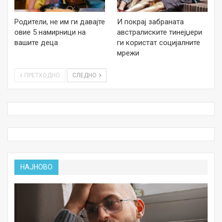
Родители, не им ги давајте
И покрај забраната
овие 5 намирници на
австралиските тинејџери
вашите деца
ги користат социјалните
мрежи
ПРЕТХОДНО
СЛЕДНО
НАЈНОВО