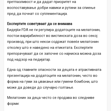
претпазливост и да дадат приоритет на
воспоставување добри навики и рутини за спиење
пред да почнат со суплементација.
Експертите советуваат да се внимава
Бидејќи FDA не ги регулира додатоците на мелатонин,
постои варијабилност во вистинската доза во секој
производ, при што некои содржат повеќе мелатонин
отколку што е наведено на етикетата. Експертите
препорачуваат да се започне со најниска можна доза
под надзор на педијатар.
Една од главните опасности за децата е атрактивната
презентација на додатоците на мелатонин, често во
форма на гуми за џвакање или гумени бомбони, што
може да доведе до случајно голтање.
Мелатонин за деца често се продава во следниве
форми: