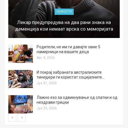
НОВОСТИ
Лекар предупредува на два рани знака на
деменција кои немаат врска со меморијата
а
Родители, не им ги давајте овие 5
намирници на вашите деца
Авг 4, 2026
И покрај забраната австралиските
тинејџери ги користат социјалните…
Јул 31, 2026
Лажно ехо за одвикнување од слатки и од
нездрави грицки
Јул 29, 2026