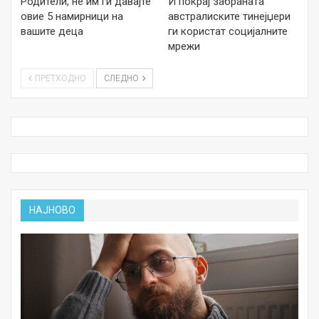
Родители, не им ги давајте
И покрај забраната
овие 5 намирници на
австралиските тинејџери
вашите деца
ги користат социјалните
мрежи
ПРЕТХОДНО
СЛЕДНО
НАЈНОВО