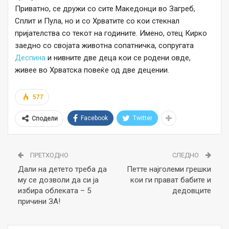
Приватно, се дружи со сите Македонци во Загреб,
Сплит и Пула, но и со Хрватите со кои стекнал
пријателства со текот на годините. Имено, отец Кирко
заедно со својата животна сопатничка, сопругата
Деспина
и нивните две деца кои се родени овде,
живее во Хрватска повеќе од две децении.
577
Facebook
Twitter
Сподели
ПРЕТХОДНО
СЛЕДНО
Дали на детето треба да
Петте најголеми грешки
му се дозволи да си ја
кои ги прават бабите и
избира облеката – 5
дедовците
причини ЗА!