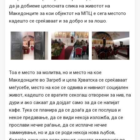
да ја добиеме целосната слика на животот на
Македонците за кои објектот на МПЦ е сега местото
кадешто се среќаваат и за добро и за лошо.
Тоа е место за молитва, но и место на кое
Македонците во Загреб и цела Хрватска се среќаваат
меѓусебе, место на кое се одвива и нивниот социјален
живот, кадешто се вратите секогаш отворени за нив, па
дури и ако сакаат да дојдат само за да се напијат
кафе. Тука се планира да се доаѓа да се послуша и
некое предавање, да се види некоја изложба, да се
прослави нечие раѓање, да се исплаче нечие
заминување, но и да се роди некоја нова љубов,