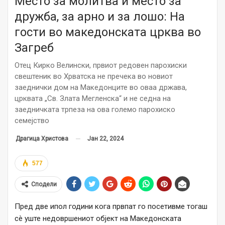
Место за молитва и место за
дружба, за арно и за лошо: На
гости во македонската црква во
Загреб
Отец Кирко Велински, првиот редовен парохиски
свештеник во Хрватска не пречека во новиот
заеднички дом на Македонците во оваа држава,
црквата „Св. Злата Мегленска“ и не седна на
заедничката трпеза на ова големо парохиско
семејство
Јан 22, 2024
Драгица Христова
577
Сподели
Пред две ипол години кога првпат го посетивме тогаш
сè уште недовршениот објект на Македонската