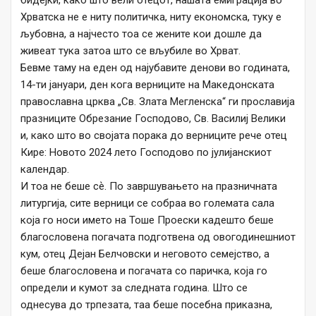
бидејќи, како што вели отецот, нашата емиграција во
Хрватска не е ниту политичка, ниту економска, туку е
љубовна, а најчесто тоа се жените кои дошле да
живеат тука затоа што се вљубиле во Хрват.
Бевме таму на еден од најубавите денови во годината,
14-ти јануари, ден кога верниците на Македонската
православна црква „Св. Злата Мегленска“ ги прославија
празниците Обрезание Господово, Св. Василиј Велики
и, како што во својата порака до верниците рече отец
Кире: Новото 2024 лето Господово по јулијанскиот
календар.
И тоа не беше сѐ. По завршувањето на празничната
литургија, сите верници се собраа во големата сала
која го носи името на Тоше Проески кадешто беше
благословена погачата подготвена од овогодинешниот
кум, отец Дејан Белчовски и неговото семејство, а
беше благословена и погачата со паричка, која го
определи и кумот за следната година. Што се
однесува до трпезата, таа беше посебна приказна,