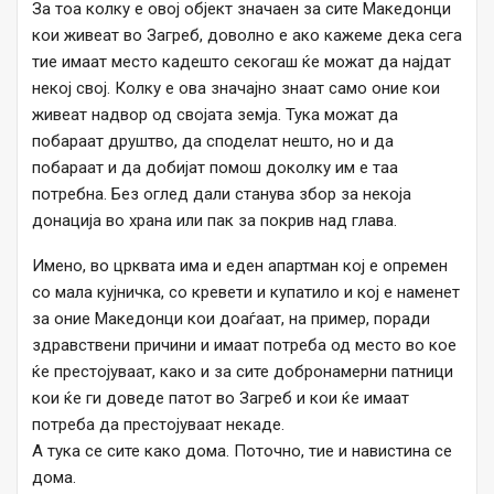
За тоа колку е овој објект значаен за сите Македонци
кои живеат во Загреб, доволно е ако кажеме дека сега
тие имаат место кадешто секогаш ќе можат да најдат
некој свој. Колку е ова значајно знаат само оние кои
живеат надвор од својата земја. Тука можат да
побараат друштво, да споделат нешто, но и да
побараат и да добијат помош доколку им е таа
потребна. Без оглед дали станува збор за некоја
донација во храна или пак за покрив над глава.
Имено, во црквата има и еден апартман кој е опремен
со мала кујничка, со кревети и купатило и кој е наменет
за оние Македонци кои доаѓаат, на пример, поради
здравствени причини и имаат потреба од место во кое
ќе престојуваат, како и за сите добронамерни патници
кои ќе ги доведе патот во Загреб и кои ќе имаат
потреба да престојуваат некаде.
А тука се сите како дома. Поточно, тие и навистина се
дома.