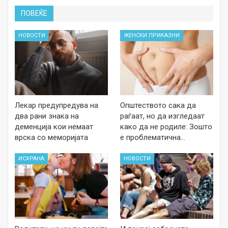
ПОВЕЌЕ
НОВОСТИ
ЖЕНСКИ ПРИКАЗНИ
Лекар предупредува на
Општеството сака да
два рани знака на
раѓаат, но да изгледаат
деменција кои немаат
како да не родиле: Зошто
врска со меморијата
е проблематична…
ИСХРАНА
НОВОСТИ