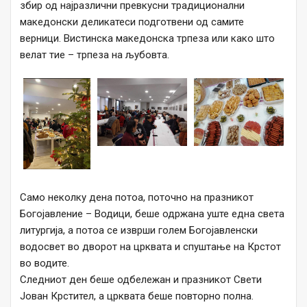
збир од најразлични превкусни традиционални
македонски деликатеси подготвени од самите
верници. Вистинска македонска трпеза или како што
велат тие – трпеза на љубовта.
Само неколку дена потоа, поточно на празникот
Богојавление – Водици, беше одржана уште една света
литургија, а потоа се изврши голем Богојавленски
водосвет во дворот на црквата и спуштање на Крстот
во водите.
Следниот ден беше одбележан и празникот Свети
Јован Крстител, а црквата беше повторно полна.