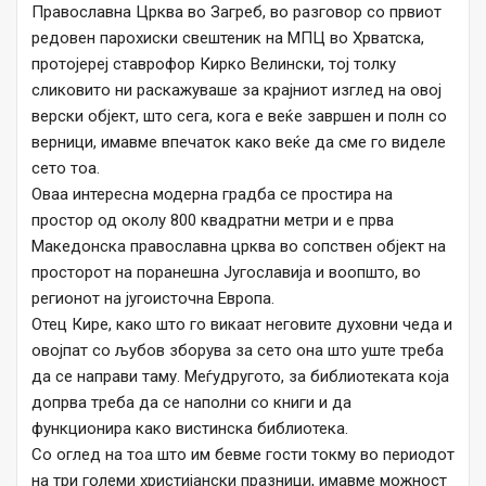
Православна Црква во Загреб, во разговор со првиот
редовен парохиски свештеник на МПЦ во Хрватска,
протојереј ставрофор Кирко Велински, тој толку
сликовито ни раскажуваше за крајниот изглед на овој
верски објект, што сега, кога е веќе завршен и полн со
верници, имавме впечаток како веќе да сме го виделе
сето тоа.
Оваа интересна модерна градба се простира на
простор од околу 800 квадратни метри и е прва
Македонска православна црква во сопствен објект на
просторот на поранешна Југославија и воопшто, во
регионот на југоисточна Европа.
Отец Кире, како што го викаат неговите духовни чеда и
овојпат со љубов зборува за сето она што уште треба
да се направи таму. Меѓудругото, за библиотеката која
допрва треба да се наполни со книги и да
функционира како вистинска библиотека.
Со оглед на тоа што им бевме гости токму во периодот
на три големи христијански празници, имавме можност