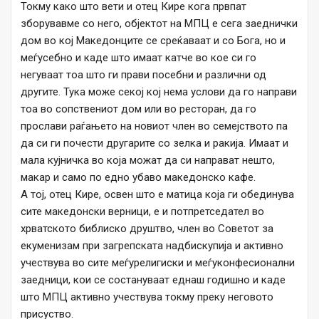
Токму како што вети и отец Кире кога првпат
зборувавме со него, објектот на МПЦ е сега заеднички
дом во кој Македонците се среќаваат и со Бога, но и
меѓусебно и каде што имаат катче во кое си го
негуваат тоа што ги прави посебни и различни од
другите. Тука може секој кој нема услови да го направи
тоа во сопствениот дом или во ресторан, да го
прослави раѓањето на новиот член во семејството па
да си ги почести другарите со зелка и ракија. Имаат и
мала кујничка во која можат да си направат нешто,
макар и само по едно убаво македонско кафе.
А тој, отец Кире, освен што е матица која ги обединува
сите македонски верници, е и потпретседател во
хрватското библиско друштво, член во Советот за
екуменизам при загрепската надбискупија и активно
учествува во сите меѓурелигиски и меѓуконфесионални
заедници, кои се состануваат еднаш годишно и каде
што МПЦ активно учествува токму преку неговото
присуство.