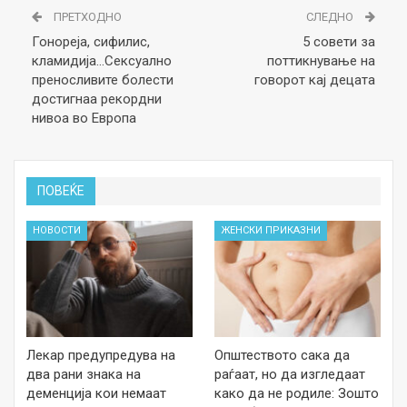
ПРЕТХОДНО
СЛЕДНО
Гонореја, сифилис,
5 совети за
кламидија…Сексуално
поттикнување на
преносливите болести
говорот кај децата
достигнаа рекордни
нивоа во Европа
ПОВЕЌЕ
НОВОСТИ
ЖЕНСКИ ПРИКАЗНИ
Лекар предупредува на
Општеството сака да
два рани знака на
раѓаат, но да изгледаат
деменција кои немаат
како да не родиле: Зошто