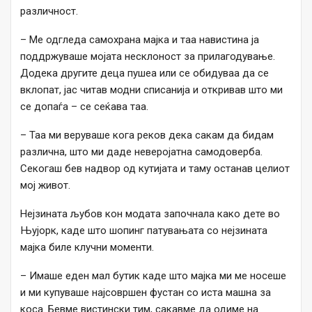
различност.
– Ме одгледа самохрана мајка и таа навистина ја
поддржуваше мојата несклоност за прилагодување.
Додека другите деца пушеа или се обидуваа да се
вклопат, јас читав модни списанија и откривав што ми
се допаѓа – се сеќава таа.
– Таа ми веруваше кога реков дека сакам да бидам
различна, што ми даде неверојатна самодоверба.
Секогаш бев надвор од кутијата и таму останав целиот
мој живот.
Нејзината љубов кон модата започнала како дете во
Њујорк, каде што шопинг патувањата со нејзината
мајка биле клучни моменти.
– Имаше еден мал бутик каде што мајка ми ме носеше
и ми купуваше најсовршен фустан со иста машна за
коса. Бевме вистински тим, сакавме да одиме на