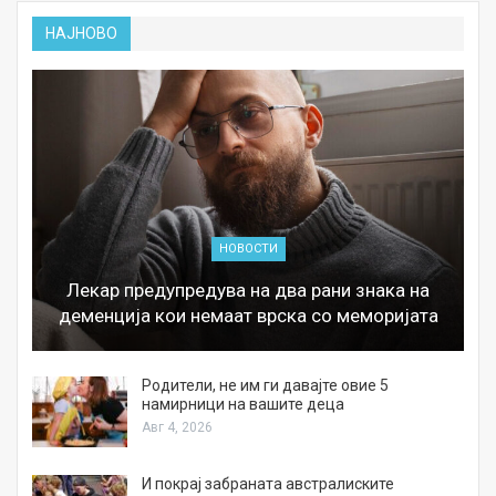
НАЈНОВО
НОВОСТИ
Лекар предупредува на два рани знака на
деменција кои немаат врска со меморијата
а
Родители, не им ги давајте овие 5
намирници на вашите деца
Авг 4, 2026
И покрај забраната австралиските