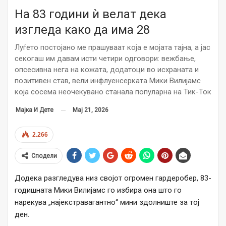
На 83 години ѝ велат дека
изгледа како да има 28
Луѓето постојано ме прашуваат која е мојата тајна, а јас
секогаш им давам исти четири одговори: вежбање,
опсесивна нега на кожата, додатоци во исхраната и
позитивен став, вели инфлуенсерката Мики Вилијамс
која сосема неочекувано станала популарна на Тик-Ток
Мај 21, 2026
Мајка И Дете
2.266
Сподели
Додека разгледува низ својот огромен гардеробер, 83-
годишната Мики Вилијамс го избира она што го
нарекува „најекстравагантно“ мини здолниште за тој
ден.