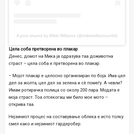
A post shared by Mikki Williams (@mikkiwilliamsunltd)
Цела соба претворена во плакар
Денес, домот на Мика ја одразува таа доживотна
страст – цела соба е претворена во плакар.
– Мојот плакар е целосно организиран по боја. Има цел
дел за жолта, цел дел за зелена и сè помеѓу. А чевли?
Имам ротирачка полица со околу 200 пара. Модата е
моја страст. Тоа отсекогаш ми било мое мото –
открива таа.
Нејзиниот процес на составување облека е исто толку
смел како и нејзиниот гардеробер.