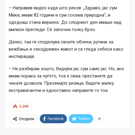
– Направив видео каде што реков: „Здраво, јас сум
Мики, имам 82 години и сум сосема природна“, и
одеднаш стана вирално. До следниот ден имаше над
милион прегледи. Сè започна толку брзо.
Денес, таа ги споделува своите облеки, рутини за
вежбање и секојдневен живот и се гледа себеси како
инспирација.
– Не разбирам зошто, бидејќи јас сум само јас. Но, ако
имам порака за луѓето, тоа е оваа: престанете да
чекате дозвола. Преземајте ризици, бидете малку
екстравагантни и едноставно направете го тоа.
2.266
Facebook
Twitter
Сподели