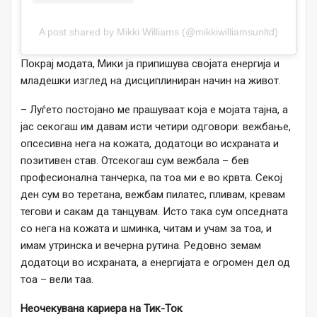
A post shared by Mikki Williams (@mikkiwilliamsunltd)
Покрај модата, Мики ја припишува својата енергија и
младешки изглед на дисциплиниран начин на живот.
– Луѓето постојано ме прашуваат која е мојата тајна, а
јас секогаш им давам исти четири одговори: вежбање,
опсесивна нега на кожата, додатоци во исхраната и
позитивен став. Отсекогаш сум вежбала – бев
професионална танчерка, па тоа ми е во крвта. Секој
ден сум во теретана, вежбам пилатес, пливам, кревам
тегови и сакам да танцувам. Исто така сум опседната
со нега на кожата и шминка, читам и учам за тоа, и
имам утринска и вечерна рутина. Редовно земам
додатоци во исхраната, а енергијата е огромен дел од
тоа – вели таа.
Неочекувана кариера на Тик-Ток