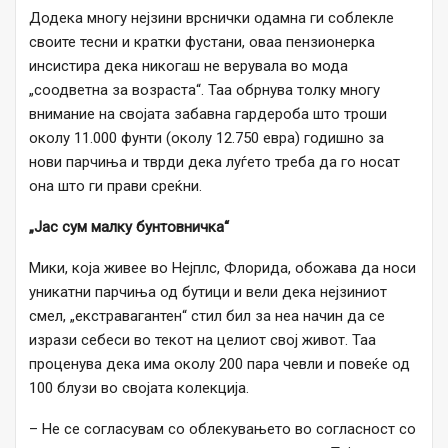
Додека многу нејзини врснички одамна ги соблекле
своите тесни и кратки фустани, оваа пензионерка
инсистира дека никогаш не верувала во мода
„соодветна за возраста“. Таа обрнува толку многу
внимание на својата забавна гардероба што троши
околу 11.000 фунти (околу 12.750 евра) годишно за
нови парчиња и тврди дека луѓето треба да го носат
она што ги прави среќни.
„Јас сум малку бунтовничка“
Мики, која живее во Нејплс, Флорида, обожава да носи
уникатни парчиња од бутици и вели дека нејзиниот
смел, „екстравагантен“ стил бил за неа начин да се
изрази себеси во текот на целиот свој живот. Таа
проценува дека има околу 200 пара чевли и повеќе од
100 блузи во својата колекција.
– Не се согласувам со облекувањето во согласност со