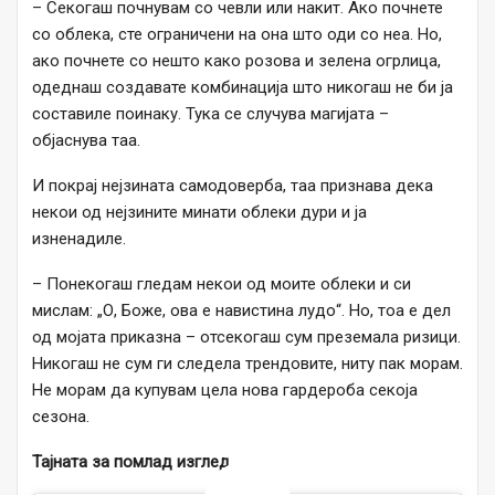
– Секогаш почнувам со чевли или накит. Ако почнете
со облека, сте ограничени на она што оди со неа. Но,
ако почнете со нешто како розова и зелена огрлица,
одеднаш создавате комбинација што никогаш не би ја
составиле поинаку. Тука се случува магијата –
објаснува таа.
И покрај нејзината самодоверба, таа признава дека
некои од нејзините минати облеки дури и ја
изненадиле.
– Понекогаш гледам некои од моите облеки и си
мислам: „О, Боже, ова е навистина лудо“. Но, тоа е дел
од мојата приказна – отсекогаш сум преземала ризици.
Никогаш не сум ги следела трендовите, ниту пак морам.
Не морам да купувам цела нова гардероба секоја
сезона.
Тајната за помлад изглед