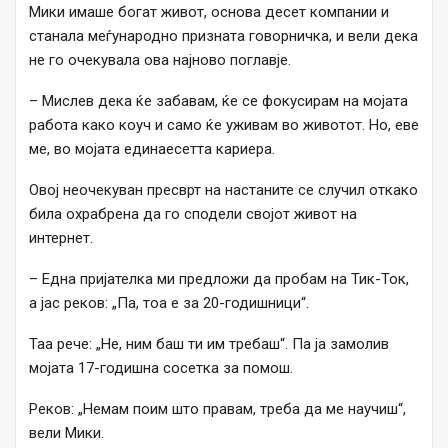
Мики имаше богат живот, основа десет компании и
станала меѓународно призната говорничка, и вели дека
не го очекувала ова најново поглавје.
– Мислев дека ќе забавам, ќе се фокусирам на мојата
работа како коуч и само ќе уживам во животот. Но, еве
ме, во мојата единаесетта кариера.
Овој неочекуван пресврт на настаните се случил откако
била охрабрена да го сподели својот живот на
интернет.
– Една пријателка ми предложи да пробам на Тик-Ток,
а јас реков: „Па, тоа е за 20-годишници“.
Таа рече: „Не, ним баш ти им требаш“. Па ја замолив
мојата 17-годишна сосетка за помош.
Реков: „Немам поим што правам, треба да ме научиш“,
вели Мики.