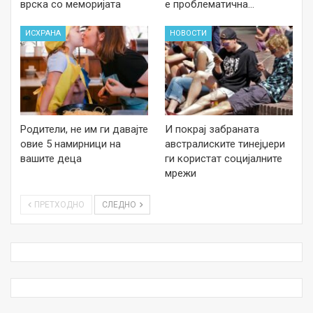
врска со меморијата
е проблематична…
ИСХРАНА
НОВОСТИ
Родители, не им ги давајте
И покрај забраната
овие 5 намирници на
австралиските тинејџери
вашите деца
ги користат социјалните
мрежи
ПРЕТХОДНО
СЛЕДНО