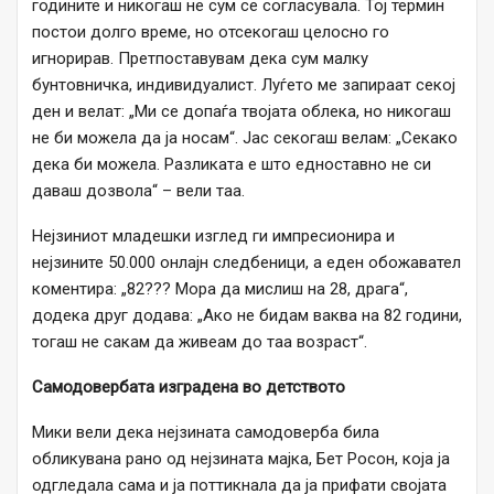
годините и никогаш не сум се согласувала. Тој термин
постои долго време, но отсекогаш целосно го
игнорирав. Претпоставувам дека сум малку
бунтовничка, индивидуалист. Луѓето ме запираат секој
ден и велат: „Ми се допаѓа твојата облека, но никогаш
не би можела да ја носам“. Јас секогаш велам: „Секако
дека би можела. Разликата е што едноставно не си
даваш дозвола“ – вели таа.
Нејзиниот младешки изглед ги импресионира и
нејзините 50.000 онлајн следбеници, а еден обожавател
коментира: „82??? Мора да мислиш на 28, драга“,
додека друг додава: „Ако не бидам ваква на 82 години,
тогаш не сакам да живеам до таа возраст“.
Самодовербата изградена во детството
Мики вели дека нејзината самодоверба била
обликувана рано од нејзината мајка, Бет Росон, која ја
одгледала сама и ја поттикнала да ја прифати својата