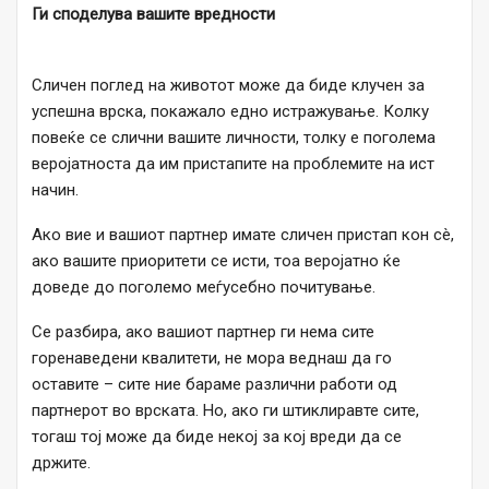
Ги споделува вашите вредности
Сличен поглед на животот може да биде клучен за
успешна врска, покажало едно истражување. Колку
повеќе се слични вашите личности, толку е поголема
веројатноста да им пристапите на проблемите на ист
начин.
Ако вие и вашиот партнер имате сличен пристап кон сè,
ако вашите приоритети се исти, тоа веројатно ќе
доведе до поголемо меѓусебно почитување.
Се разбира, ако вашиот партнер ги нема сите
горенаведени квалитети, не мора веднаш да го
оставите – сите ние бараме различни работи од
партнерот во врската. Но, ако ги штиклиравте сите,
тогаш тој може да биде некој за кој вреди да се
држите.