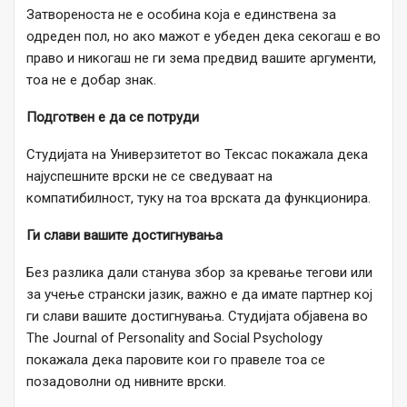
Затвореноста не е особина која е единствена за
одреден пол, но ако мажот е убеден дека секогаш е во
право и никогаш не ги зема предвид вашите аргументи,
тоа не е добар знак.
Подготвен е да се потруди
Студијата на Универзитетот во Тексас покажала дека
најуспешните врски не се сведуваат на
компатибилност, туку на тоа врската да функционира.
Ги слави вашите достигнувања
Без разлика дали станува збор за кревање тегови или
за учење странски јазик, важно е да имате партнер кој
ги слави вашите достигнувања. Студијата објавена во
The Journal of Personality and Social Psychology
покажала дека паровите кои го правеле тоа се
позадоволни од нивните врски.