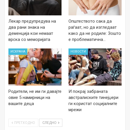
Лекар предупредува на
Општеството сака да
два рани знака на
раѓаат, но да изгледаат
деменција кои немаат
како да не родиле: Зошто
врска со меморијата
е проблематична…
ИСХРАНА
НОВОСТИ
Родители, не им ги давајте
И покрај забраната
овие 5 намирници на
австралиските тинејџери
вашите деца
ги користат социјалните
мрежи
ПРЕТХОДНО
СЛЕДНО