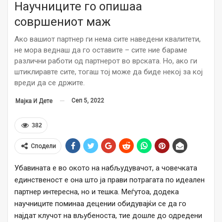
Научниците го опишаа
совршениот маж
Ако вашиот партнер ги нема сите наведени квалитети,
не мора веднаш да го оставите – сите ние бараме
различни работи од партнерот во врската. Но, ако ги
штиклиравте сите, тогаш тој може да биде некој за кој
вреди да се држите.
Сеп 5, 2022
Мајка И Дете
382
Сподели
Убавината е во окото на набљудувачот, а човечката
единственост е она што ја прави потрагата по идеален
партнер интересна, но и тешка. Меѓутоа, додека
научниците поминаа децении обидувајќи се да го
најдат клучот на вљубеноста, тие дошле до одредени