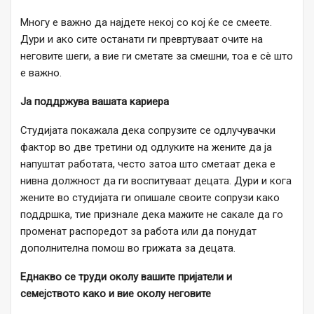
Многу е важно да најдете некој со кој ќе се смеете.
Дури и ако сите останати ги превртуваат очите на
неговите шеги, а вие ги сметате за смешни, тоа е сè што
е важно.
Ја поддржува вашата кариера
Студијата покажала дека сопрузите се одлучувачки
фактор во две третини од одлуките на жените да ја
напуштат работата, често затоа што сметаат дека е
нивна должност да ги воспитуваат децата. Дури и кога
жените во студијата ги опишале своите сопрузи како
поддршка, тие признале дека мажите не сакале да го
променат распоредот за работа или да понудат
дополнителна помош во грижата за децата.
Еднакво се труди околу вашите пријатели и
семејството како и вие околу неговите