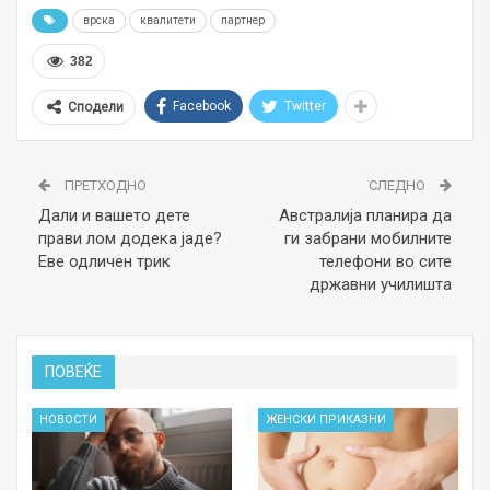
врска
квалитети
партнер
382
Facebook
Twitter
Сподели
ПРЕТХОДНО
СЛЕДНО
Дали и вашето дете
Австралија планира да
прави лом додека јаде?
ги забрани мобилните
Еве одличен трик
телефони во сите
државни училишта
ПОВЕЌЕ
НОВОСТИ
ЖЕНСКИ ПРИКАЗНИ