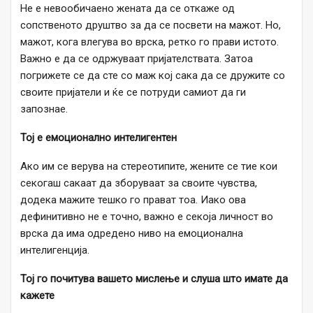
Не е невообичаено жената да се откаже од
сопственото друштво за да се посвети на мажот. Но,
мажот, кога влегува во врска, ретко го прави истото.
Важно е да се одржуваат пријателствата. Затоа
погрижете се да сте со маж кој сака да се дружите со
своите пријатели и ќе се потруди самиот да ги
запознае.
Тој е емоционално интелигентен
Ако им се верува на стереотипите, жените се тие кои
секогаш сакаат да зборуваат за своите чувства,
додека мажите тешко го прават тоа. Иако ова
дефинитивно не е точно, важно е секоја личност во
врска да има одредено ниво на емоционална
интелигенција.
Тој го почитува вашето мислење и слуша што имате да
кажете