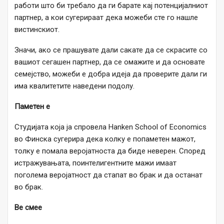
работи што би требало да ги барате кај потенцијалниот
партнер, а кои сугерираат дека можеби сте го нашле
вистинскиот.
Значи, ако се прашувате дали сакате да се скрасите со
вашиот сегашен партнер, да се омажите и да основате
семејство, можеби е добра идеја да проверите дали ги
има квалитетите наведени подолу.
Паметен е
Студијата која ја спровела Hanken School of Economics
во Финска сугерира дека колку е попаметен мажот,
толку е помала веројатноста да биде неверен. Според
истражувањата, поинтелигентните мажи имаат
поголема веројатност да стапат во брак и да останат
во брак.
Ве смее