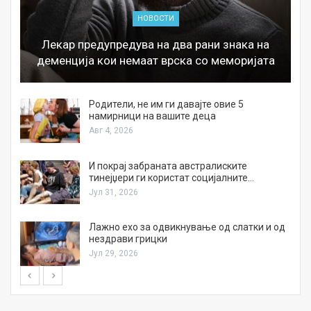
НОВОСТИ
Лекар предупредува на два рани знака на
деменција кои немаат врска со меморијата
а
Родители, не им ги давајте овие 5
намирници на вашите деца
Авг 4, 2026
И покрај забраната австралиските
тинејџери ги користат социјалните…
Јул 31, 2026
Лажно ехо за одвикнување од слатки и од
нездрави грицки
Јул 29, 2026