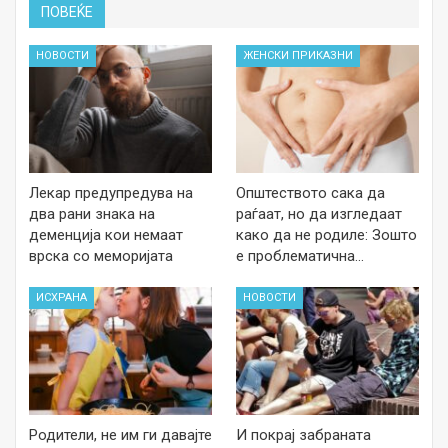
ПОВЕЌЕ
НОВОСТИ
ЖЕНСКИ ПРИКАЗНИ
Лекар предупредува на
Општеството сака да
два рани знака на
раѓаат, но да изгледаат
деменција кои немаат
како да не родиле: Зошто
врска со меморијата
е проблематична…
ИСХРАНА
НОВОСТИ
Родители, не им ги давајте
И покрај забраната