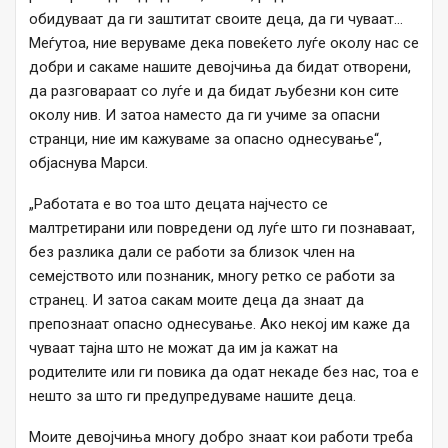
обидуваат да ги заштитат своите деца, да ги чуваат…
Меѓутоа, ние веруваме дека повеќето луѓе околу нас се
добри и сакаме нашите девојчиња да бидат отворени,
да разговараат со луѓе и да бидат љубезни кон сите
околу нив. И затоа наместо да ги учиме за опасни
странци, ние им кажуваме за опасно однесување“,
објаснува Марси.
„Работата е во тоа што децата најчесто се
малтретирани или повредени од луѓе што ги познаваат,
без разлика дали се работи за близок член на
семејството или познаник, многу ретко се работи за
странец. И затоа сакам моите деца да знаат да
препознаат опасно однесување. Ако некој им каже да
чуваат тајна што не можат да им ја кажат на
родителите или ги повика да одат некаде без нас, тоа е
нешто за што ги предупредуваме нашите деца.
Моите девојчиња многу добро знаат кои работи треба