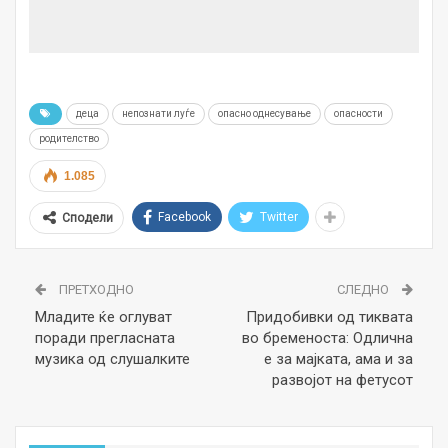
деца
непознати луѓе
опасно однесување
опасности
родителство
1.085
Facebook
Twitter
Сподели
ПРЕТХОДНО
СЛЕДНО
Младите ќе оглуват
Придобивки од тиквата
поради прегласната
во бременоста: Одлична
музика од слушалките
е за мајката, ама и за
развојот на фетусот