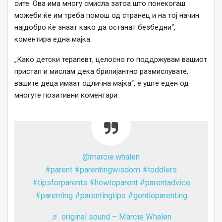
сите. Ова има многу смисла затоа што понекогаш
можеби ќе им треба помош од странец и на тој начин
најдобро ќе знаат како да останат безбедни“,
коментира една мајка.
„Како детски терапевт, целосно го поддржувам вашиот
пристап и мислам дека брилијантно размислувате,
вашите деца имаат одлична мајка“, е уште еден од
многуте позитивни коментари.
@marcie.whalen
#parent
#parentingwisdom
#toddlers
#tipsforparents
#howtoparent
#parentadvice
#parenting
#parentingtips
#gentleparenting
♬ original sound – Marcie Whalen