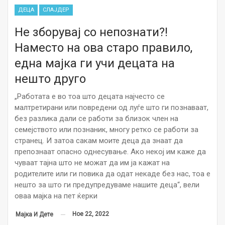
ДЕЦА
СЛАЈДЕР
Не зборувај со непознати?!
Наместо на ова старо правило,
една мајка ги учи децата на
нешто друго
„Работата е во тоа што децата најчесто се
малтретирани или повредени од луѓе што ги познаваат,
без разлика дали се работи за близок член на
семејството или познаник, многу ретко се работи за
странец. И затоа сакам моите деца да знаат да
препознаат опасно однесување. Ако некој им каже да
чуваат тајна што не можат да им ја кажат на
родителите или ги повика да одат некаде без нас, тоа е
нешто за што ги предупредуваме нашите деца“, вели
оваа мајка на пет ќерки
Ное 22, 2022
Мајка И Дете