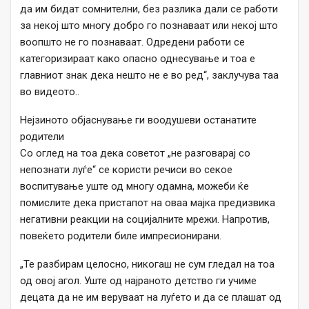
да им бидат сомнителни, без разлика дали се работи
за некој што многу добро го познаваат или некој што
воопшто не го познаваат. Одредени работи се
категоризираат како опасно однесување и тоа е
главниот знак дека нешто не е во ред“, заклучува таа
во видеото..
Нејзиното објаснување ги воодушеви останатите
родители
Со оглед на тоа дека советот „не разговарај со
непознати луѓе“ се користи речиси во секое
воспитување уште од многу одамна, можеби ќе
помислите дека пристапот на оваа мајка предизвика
негативни реакции на социјалните мрежи. Напротив,
повеќето родители биле импресионирани.
„Те разбирам целосно, никогаш не сум гледал на тоа
од овој агол. Уште од најраното детство ги учиме
децата да не им веруваат на луѓето и да се плашат од