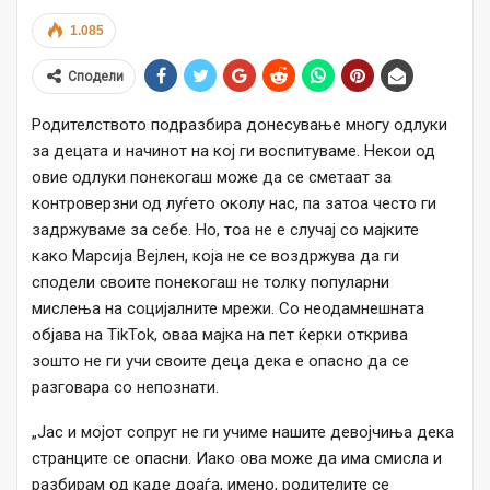
1.085
Сподели
Родителството подразбира донесување многу одлуки
за децата и начинот на кој ги воспитуваме. Некои од
овие одлуки понекогаш може да се сметаат за
контроверзни од луѓето околу нас, па затоа често ги
задржуваме за себе. Но, тоа не е случај со мајките
како Марсија Вејлен, која не се воздржува да ги
сподели своите понекогаш не толку популарни
мислења на социјалните мрежи. Со неодамнешната
објава на TikTok, оваа мајка на пет ќерки открива
зошто не ги учи своите деца дека е опасно да се
разговара со непознати.
„Јас и мојот сопруг не ги учиме нашите девојчиња дека
странците се опасни. Иако ова може да има смисла и
разбирам од каде доаѓа, имено, родителите се