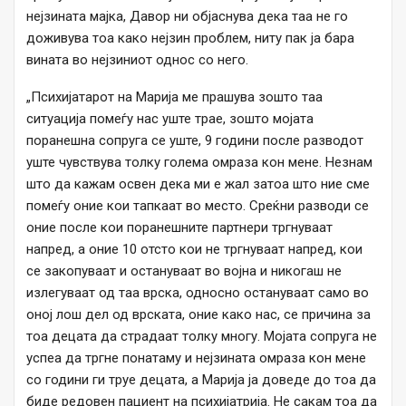
нејзината мајка, Давор ни објаснува дека таа не го
доживува тоа како нејзин проблем, ниту пак ја бара
вината во нејзиниот однос со него.
„Психијатарот на Марија ме прашува зошто таа
ситуација помеѓу нас уште трае, зошто мојата
поранешна сопруга се уште, 9 години после разводот
уште чувствува толку голема омраза кон мене. Незнам
што да кажам освен дека ми е жал затоа што ние сме
помеѓу оние кои тапкаат во место. Среќни разводи се
оние после кои поранешните партнери тргнуваат
напред, а оние 10 отсто кои не тргнуваат напред, кои
се закопуваат и остануваат во војна и никогаш не
излегуваат од таа врска, односно остануваат само во
оној лош дел од врската, оние како нас, се причина за
тоа децата да страдаат толку многу. Мојата сопруга не
успеа да тргне понатаму и нејзината омраза кон мене
со години ги труе децата, а Марија ја доведе до тоа да
биде редовен пациент на психијатрија. Не сакам тоа да