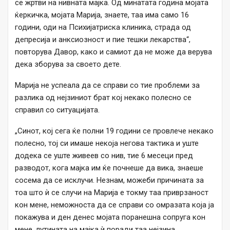
се жртви на нивната мајка. Од минатата година мојата
ќеркичка, мојата Марија, знаете, таа има само 16
години, оди на Психијатриска клиника, страда од
депресија и анксиозност и пие тешки лекарства“,
повторува Давор, како и самиот да не може да верува
дека зборува за своето дете.
Марија не успеала да се справи со тие проблеми за
разлика од нејзиниот брат кој некако полесно се
справил со ситуацијата.
„Синот, кој сега ќе полни 19 години се провлече некако
полесно, тој си имаше некоја негова тактика и уште
додека се уште живеев со нив, тие 6 месеци пред
разводот, кога мајка им ќе почнеше да вика, знаеше
сосема да се исклучи. Незнам, можеби причината за
тоа што ѝ се случи на Марија е токму таа приврзаност
кон мене, неможноста да се справи со омразата која ја
покажува и ден денес мојата поранешна сопруга кон
мене, лутината на мајка ѝ поради таа нејзина