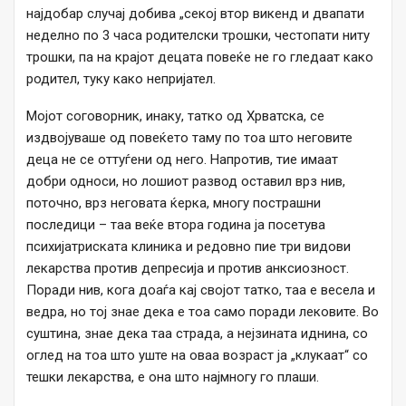
најдобар случај добива „секој втор викенд и двапати
неделно по 3 часа родителски трошки, честопати ниту
трошки, па на крајот децата повеќе не го гледаат како
родител, туку како непријател.
Мојот соговорник, инаку, татко од Хрватска, се
издвојуваше од повеќето таму по тоа што неговите
деца не се оттуѓени од него. Напротив, тие имаат
добри односи, но лошиот развод оставил врз нив,
поточно, врз неговата ќерка, многу пострашни
последици – таа веќе втора година ја посетува
психијатриската клиника и редовно пие три видови
лекарства против депресија и против анксиозност.
Поради нив, кога доаѓа кај својот татко, таа е весела и
ведра, но тој знае дека е тоа само поради лековите. Во
суштина, знае дека таа страда, а нејзината иднина, со
оглед на тоа што уште на оваа возраст ја „клукаат“ со
тешки лекарства, е она што најмногу го плаши.