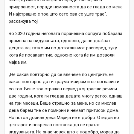
приврзаност, поради неможноста да се гледа со мене.
И најстрашно е тоа што сето ова се уште трае“,
раскажува тој.
Во 2020 година неговата поранешна сопруга побарала
промена на видувањата, односно, да не доаѓаат
децата кај татко им по дотогашниот распоред, туку
кога ќе посакаат тие, односно кога ќе им дозволи
мајка им.
„Не сакав повторно да се влечеме по центрите, не
сакав повторно да ги трауматизирам и се согласив и
со тоа. Беше тоа страшен период кој траеше речиси
две години, кога ги гледав децата многу ретко, еднаш
на три месеци. Беше страшно за мене, но си мислев
дека барем тие се помирни и немаат притисок дома.
Но потоа дознав дека Марија не е добро. Отидов во
центарот и покренав постапка да се вратат
видувањата. Не знае човек што е подобро, морав да