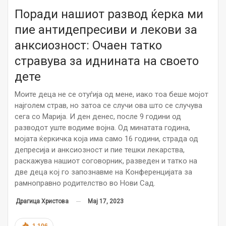
Поради нашиот развод ќерка ми
пие антидепресиви и лекови за
анксиозност: Очаен татко
стравува за иднината на своето
дете
Моите деца не се отуѓија од мене, иако тоа беше мојот
најголем страв, но затоа се случи ова што се случува
сега со Марија. И ден денес, после 9 години од
разводот уште водиме војна. Од минатата година,
мојата ќеркичка која има само 16 години, страда од
депресија и анксиозност и пие тешки лекарства,
раскажува нашиот соговорник, разведен и татко на
две деца кој го запознавме на Конференцијата за
рамноправно родителство во Нови Сад.
Мај 17, 2023
Драгица Христова