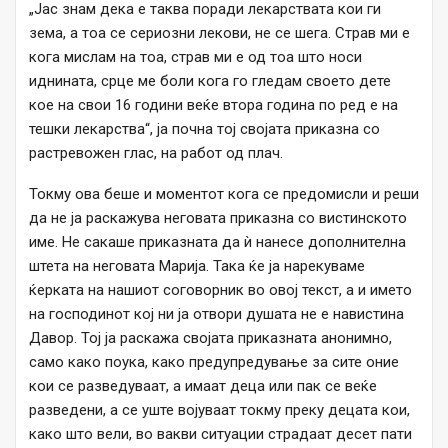
„Јас знам дека е таква поради лекарствата кои ги
зема, а тоа се сериозни лекови, не се шега. Страв ми е
кога мислам на тоа, страв ми е од тоа што носи
иднината, срце ме боли кога го гледам своето дете
кое на свои 16 години веќе втора година по ред е на
тешки лекарства“, ја почна тој својата приказна со
растревожен глас, на работ од плач.
Токму ова беше и моментот кога се предомисли и реши
да не ја раскажува неговата приказна со вистинското
име. Не сакаше приказната да ѝ нанесе дополнителна
штета на неговата Марија. Така ќе ја нарекуваме
ќерката на нашиот соговорник во овој текст, а и името
на господинот кој ни ја отвори душата не е навистина
Давор. Тој ја раскажа својата приказната анонимно,
само како поука, како предупредување за сите оние
кои се разведуваат, а имаат деца или пак се веќе
разведени, а се уште војуваат токму преку децата кои,
како што вели, во вакви ситуации страдаат десет пати