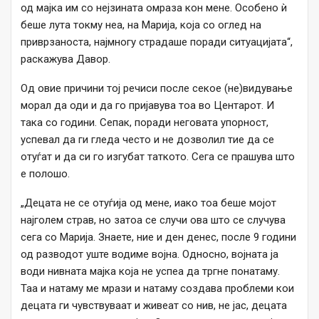
од мајка им со нејзината омраза кон мене. Особено ѝ
беше лута токму неа, на Марија, која со оглед на
приврзаноста, најмногу страдаше поради ситуацијата“,
раскажува Давор.
Од овие причини тој речиси после секое (не)видување
морал да оди и да го пријавува тоа во Центарот. И
така со години. Сепак, поради неговата упорност,
успевал да ги гледа често и не дозволил тие да се
отуѓат и да си го изгубат таткото. Сега се прашува што
е полошо.
„Децата не се отуѓија од мене, иако тоа беше мојот
најголем страв, но затоа се случи ова што се случува
сега со Марија. Знаете, ние и ден денес, после 9 години
од разводот уште водиме војна. Односно, војната ја
води нивната мајка која не успеа да тргне понатаму.
Таа и натаму ме мрази и натаму создава проблеми кои
децата ги чувствуваат и живеат со нив, не јас, децата