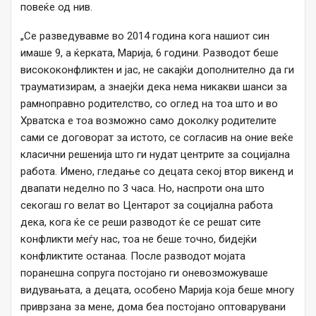
повеќе од нив.
„Се разведувавме во 2014 година кога нашиот син
имаше 9, а ќерката, Марија, 6 години. Разводот беше
висококонфликтен и јас, не сакајќи дополнително да ги
трауматизирам, а знаејќи дека нема никакви шанси за
рамноправно родителство, со оглед на тоа што и во
Хрватска е тоа возможно само доколку родителите
сами се договорат за истото, се согласив на оние веќе
класични решенија што ги нудат центрите за социјална
работа. Имено, гледање со децата секој втор викенд и
двапати неделно по 3 часа. Но, наспроти она што
секогаш го велат во Центарот за социјална работа
дека, кога ќе се реши разводот ќе се решат сите
конфликти меѓу нас, тоа не беше точно, бидејќи
конфликтите останаа. После разводот мојата
поранешна сопруга постојано ги оневозможуваше
видувањата, а децата, особено Марија која беше многу
приврзана за мене, дома беа постојано оптоварувани