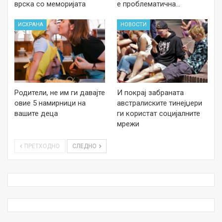
врска со меморијата
е проблематична…
ИСХРАНА
НОВОСТИ
Родители, не им ги давајте
И покрај забраната
овие 5 намирници на
австралиските тинејџери
вашите деца
ги користат социјалните
мрежи
ПРЕТХОДНО
СЛЕДНО