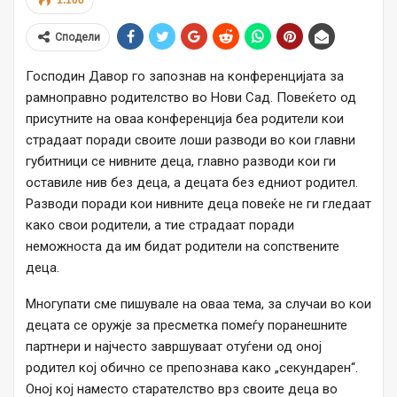
1.106
Сподели
Господин Давор го запознав на конференцијата за
рамноправно родителство во Нови Сад. Повеќето од
присутните на оваа конференција беа родители кои
страдаат поради своите лоши разводи во кои главни
губитници се нивните деца, главно разводи кои ги
оставиле нив без деца, а децата без едниот родител.
Разводи поради кои нивните деца повеќе не ги гледаат
како свои родители, а тие страдаат поради
неможноста да им бидат родители на сопствените
деца.
Многупати сме пишувале на оваа тема, за случаи во кои
децата се оружје за пресметка помеѓу поранешните
партнери и најчесто завршуваат отуѓени од оној
родител кој обично се препознава како „секундарен“.
Оној кој наместо старателство врз своите деца во