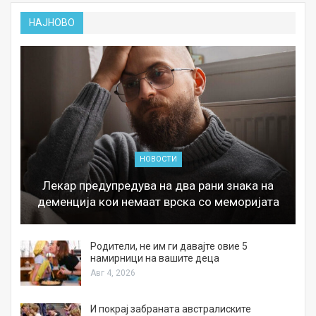
НАЈНОВО
НОВОСТИ
Лекар предупредува на два рани знака на
деменција кои немаат врска со меморијата
а
Родители, не им ги давајте овие 5
намирници на вашите деца
Авг 4, 2026
И покрај забраната австралиските