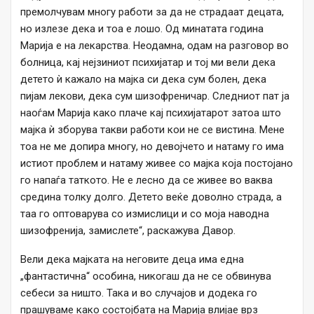
премолчувам многу работи за да не страдаат децата,
но излезе дека и тоа е лошо. Од минатата година
Марија е на лекарства. Неодамна, одам на разговор во
болница, кај нејзиниот психијатар и тој ми вели дека
детето ѝ кажало на мајка си дека сум болен, дека
пијам лекови, дека сум шизофреничар. Следниот пат ја
наоѓам Марија како плаче кај психијатарот затоа што
мајка ѝ зборува такви работи кои не се вистина. Мене
тоа не ме допира многу, но девојчето и натаму го има
истиот проблем и натаму живее со мајка која постојано
го напаѓа таткото. Не е лесно да се живее во ваква
средина толку долго. Детето веќе доволно страда, а
таа го оптоварува со измислици и со моја наводна
шизофренија, замислете“, раскажува Давор.
Вели дека мајката на неговите деца има една
„фантастична“ особина, никогаш да не се обвинува
себеси за ништо. Така и во случајов и додека го
прашуваме како состојбата на Марија влијае врз