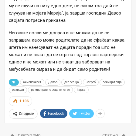
му се случи на ниту едно дете, не сакам тоа да ѝ се
случува на мојата Марија“, ја заврши господин Давор
својата потресна приказна.
Неговите солзи ме допреа и не можам да не се
запрашам, како може родителите да не сфаќаат каква
штета им нанесуваат на децата поради тоа што не
можат и не знаат да се отргнат од тој лош партнерски
однос и не можат или не знаат да заборават на
меѓусебната омраза и да бидат само родители!
анксиозност
Давор
депресија
Загреб
психијатрија
разводи
рамноправно родителство
ќерка
1.106
Facebook
Twitter
Сподели
ПРЕТХОДНО
СЛЕДНО