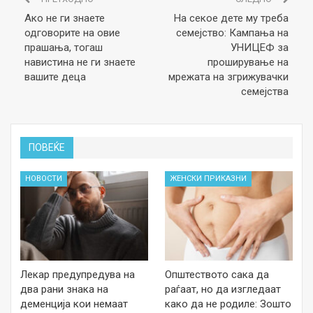
Ако не ги знаете
На секое дете му треба
одговорите на овие
семејство: Кампања на
прашања, тогаш
УНИЦЕФ за
навистина не ги знаете
проширување на
вашите деца
мрежата на згрижувачки
семејства
ПОВЕЌЕ
НОВОСТИ
ЖЕНСКИ ПРИКАЗНИ
Лекар предупредува на
Општеството сака да
два рани знака на
раѓаат, но да изгледаат
деменција кои немаат
како да не родиле: Зошто