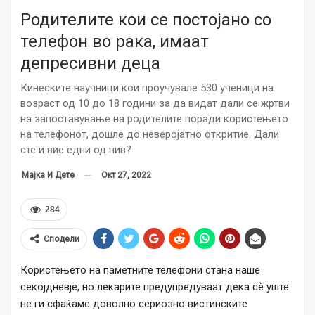
Родителите кои се постојано со
телефон во рака, имаат
депресивни деца
Кинеските научници кои проучувале 530 ученици на
возраст од 10 до 18 години за да видат дали се жртви
на запоставување на родителите поради користењето
на телефонот, дошле до неверојатно откритие. Дали
сте и вие едни од нив?
Окт 27, 2022
Мајка И Дете
284
Сподели
Користењето на паметните телефони стана наше
секојдневје, но лекарите предупредуваат дека сѐ уште
не ги сфаќаме доволно сериозно вистинските