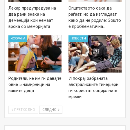
Лекар предупредува на
Општеството сака да
два рани знака на
раѓаат, но да изгледаат
деменција кои немаат
како да не родиле: Зошто
врска со меморијата
е проблематична…
ИСХРАНА
НОВОСТИ
Родители, не им ги давајте
И покрај забраната
овие 5 намирници на
австралиските тинејџери
вашите деца
ги користат социјалните
мрежи
ПРЕТХОДНО
СЛЕДНО