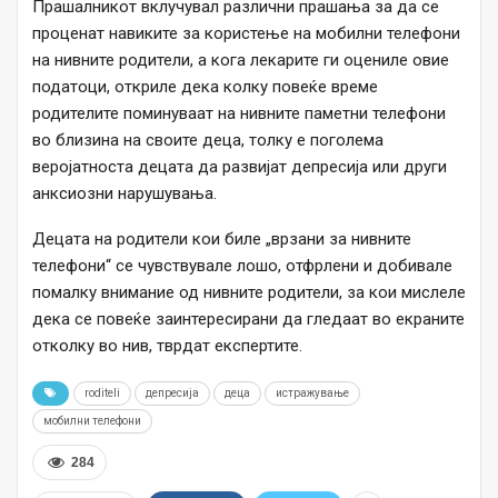
Прашалникот вклучувал различни прашања за да се
проценат навиките за користење на мобилни телефони
на нивните родители, а кога лекарите ги оцениле овие
податоци, откриле дека колку повеќе време
родителите поминуваат на нивните паметни телефони
во близина на своите деца, толку е поголема
веројатноста децата да развијат депресија или други
анксиозни нарушувања.
Децата на родители кои биле „врзани за нивните
телефони“ се чувствувале лошо, отфрлени и добивале
помалку внимание од нивните родители, за кои мислеле
дека се повеќе заинтересирани да гледаат во екраните
отколку во нив, тврдат експертите.
roditeli
депресија
деца
истражување
мобилни телефони
284