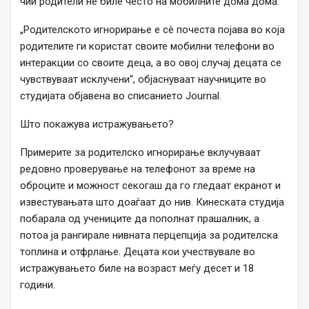
чии родители не биле често на мобилните дома дома.
„Родителското игнорирање е сè почеста појава во која
родителите ги користат своите мобилни телефони во
интеракции со своите деца, а во овој случај децата се
чувствуваат исклучени“, објаснуваат научниците во
студијата објавена во списанието Journal.
Што покажува истражувањето?
Примерите за родителско игнорирање вклучуваат
редовно проверување на телефонот за време на
оброците и можност секогаш да го гледаат екранот и
известувањата што доаѓаат до нив. Кинеската студија
побарала од учениците да пополнат прашалник, а
потоа ја рангирале нивната перцепција за родителска
топлина и отфрлање. Децата кои учествувале во
истражувањето биле на возраст меѓу десет и 18
години.