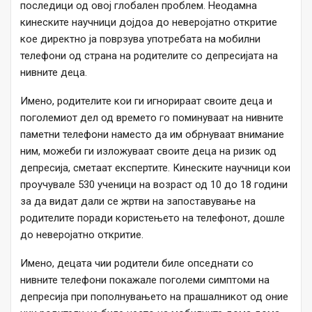
последици од овој глобален проблем. Неодамна
кинеските научници дојдоа до неверојатно откритие
кое директно ја поврзува употребата на мобилни
телефони од страна на родителите со депресијата на
нивните деца.
Имено, родителите кои ги игнорираат своите деца и
поголемиот дел од времето го поминуваат на нивните
паметни телефони наместо да им обрнуваат внимание
ним, можеби ги изложуваат своите деца на ризик од
депресија, сметаат експертите. Кинеските научници кои
проучувале 530 ученици на возраст од 10 до 18 години
за да видат дали се жртви на запоставување на
родителите поради користењето на телефонот, дошле
до неверојатно откритие.
Имено, децата чии родители биле опседнати со
нивните телефони покажале поголеми симптоми на
депресија при пополнувањето на прашалникот од оние