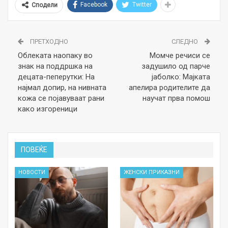
Facebook
Twitter
Сподели
ПРЕТХОДНО
СЛЕДНО
Облеката наопаку во
Момче речиси се
знак на поддршка на
задушило од парче
децата-пеперутки: На
јаболко: Мајката
најмал допир, на нивната
апелира родителите да
кожа се појавуваат рани
научат прва помош
како изгореници
ПОВЕЌЕ
НОВОСТИ
ЖЕНСКИ ПРИКАЗНИ