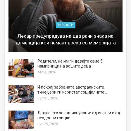
НОВОСТИ
Лекар предупредува на два рани знака на
деменција кои немаат врска со меморијата
а
Родители, не им ги давајте овие 5
намирници на вашите деца
Авг 4, 2026
И покрај забраната австралиските
тинејџери ги користат социјалните…
Јул 31, 2026
Лажно ехо за одвикнување од слатки и од
нездрави грицки
Јул 29, 2026