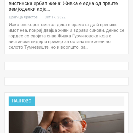
вистинска ербап жена: Живка е една од првите
земјоделки која…
Драгица Христова
Окт 17, 2022
Иако свекорот сметал дека е срамота да ѝ препише
имот неа, покрај двајца живи и здрави синови, денес се
гордее со својата снаа Живка Ѓурчиновска која е
вистински лидер и пример за останатите жени во
селото Тумчевиште, но и воопшто, за…
НАЈНОВО