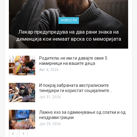
НОВОСТИ
Лекар предупредува на два рани знака на
деменција кои немаат врска со меморијата
а
Родители, не им ги давајте овие 5
намирници на вашите деца
Авг 4, 2026
И покрај забраната австралиските
тинејџери ги користат социјалните…
Јул 31, 2026
Лажно ехо за одвикнување од слатки и од
нездрави грицки
Јул 29, 2026