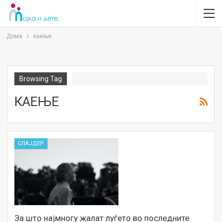
Дома
каење
Browsing Tag
КАЕЊЕ
СЛАЈДЕР
За што најмногу жалат луѓето во последните