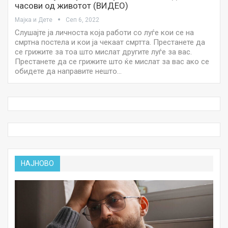
часови од животот (ВИДЕО)
Мајка и Дете
Сеп 6, 2022
Слушајте ја личноста која работи со луѓе кои се на
смртна постела и кои ја чекаат смртта. Престанете да
се грижите за тоа што мислат другите луѓе за вас.
Престанете да се грижите што ќе мислат за вас ако се
обидете да направите нешто…
НАЈНОВО