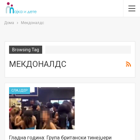
Дома
Мекдоналдс
Browsing Tag
МЕКДОНАЛДС
СЛАЈДЕР
Гладна година: Група британски тинејџери