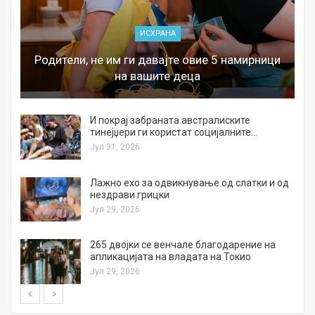
ИСХРАНА
Родители, не им ги давајте овие 5 намирници
на вашите деца
И покрај забраната австралиските
тинејџери ги користат социјалните…
Јул 31, 2026
Лажно ехо за одвикнување од слатки и од
нездрави грицки
Јул 29, 2026
а
265 двојки се венчале благодарение на
апликацијата на владата на Токио
Јул 29, 2026