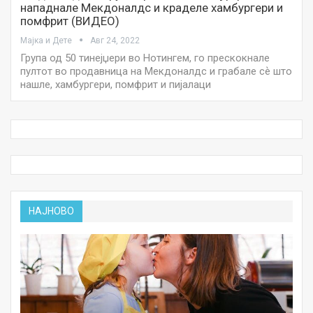
нападнале Мекдоналдс и краделе хамбургери и
помфрит (ВИДЕО)
Мајка и Дете
Авг 24, 2022
Група од 50 тинејџери во Нотингем, го прескокнале
пултот во продавница на Мекдоналдс и грабале сѐ што
нашле, хамбургери, помфрит и пијалаци
НАЈНОВО