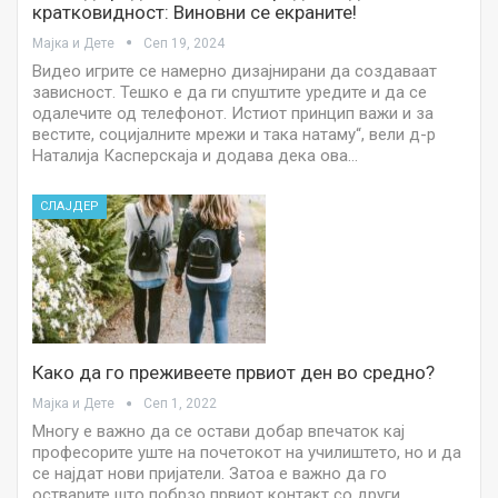
кратковидност: Виновни се екраните!
Мајка и Дете
Сеп 19, 2024
Видео игрите се намерно дизајнирани да создаваат
зависност. Тешко е да ги спуштите уредите и да се
одалечите од телефонот. Истиот принцип важи и за
вестите, социјалните мрежи и така натаму“, вели д-р
Наталија Касперскаја и додава дека ова…
СЛАЈДЕР
Како да го преживеете првиот ден во средно?
Мајка и Дете
Сеп 1, 2022
Многу е важно да се остави добар впечаток кај
професорите уште на почетокот на училиштето, но и да
се најдат нови пријатели. Затоа е важно да го
остварите што побрзо првиот контакт со други