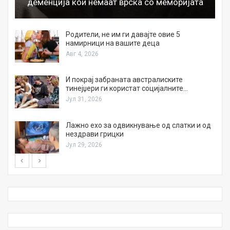
деменција кои немаат врска со меморијата
а
Родители, не им ги давајте овие 5
намирници на вашите деца
Авг 4, 2026
И покрај забраната австралиските
тинејџери ги користат социјалните…
Јул 31, 2026
Лажно ехо за одвикнување од слатки и од
нездрави грицки
Јул 29, 2026