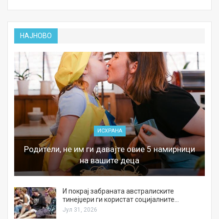
НАЈНОВО
ИСХРАНА
Родители, не им ги давајте овие 5 намирници
на вашите деца
И покрај забраната австралиските
тинејџери ги користат социјалните…
Јул 31, 2026