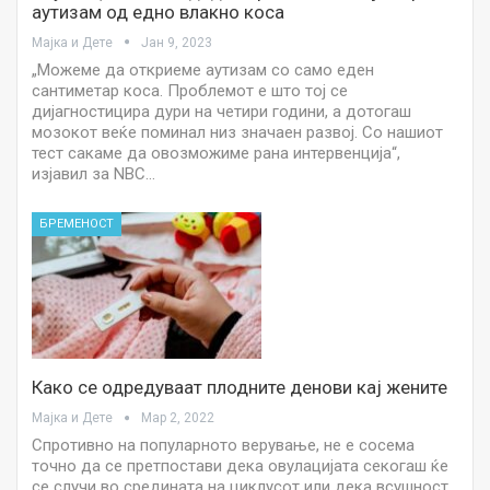
аутизам од едно влакно коса
Мајка и Дете
Јан 9, 2023
„Можеме да откриеме аутизам со само еден
сантиметар коса. Проблемот е што тој се
дијагностицира дури на четири години, а дотогаш
мозокот веќе поминал низ значаен развој. Со нашиот
тест сакаме да овозможиме рана интервенција“,
изјавил за NBC…
БРЕМЕНОСТ
Како се одредуваат плодните денови кај жените
Мајка и Дете
Мар 2, 2022
Спротивно на популарното верување, не е сосема
точно да се претпостави дека овулацијата секогаш ќе
се случи во средината на циклусот или дека всушност