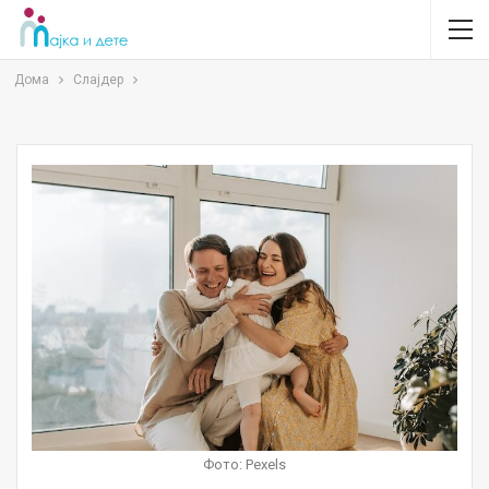
Дома
Слајдер
Фото: Pexels