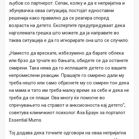
љубов со партнерот. Сепак, колку и да е непријатна и
збунувачка оваа ситуација, постојат едноставни
решенија како правилно да се реагира според
возраста на детето. Експертите предупредуваат дека
најголемата грешка што можете да ја направите во
таква ситуација е да го игнорирате она што се случило.
„Наместо да врескате, избезумено да барате облека
или брзо да трчате во бањата, обидете се да останете
смирени. Така нема да го исплашите детето со вашите
непромислени реакции. Прашајте го смирено дали му
треба нешто или само објаснете му со смирен тон дека
на мама и тато им треба малку време за себе и дека не
треба да се плаши. Ова многу ќе помогне во
спречувањето на стравот и анксиозноста кај детето“,
советува клиничкиот психолог Аза Браун за порталот
Essential Mums.
Тој додава дека точните одговори на оваа непријатна