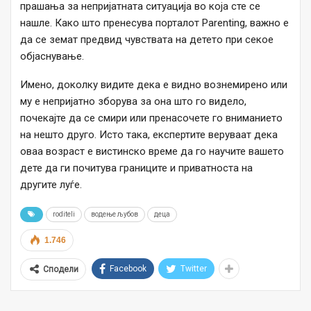
прашања за непријатната ситуација во која сте се
нашле. Како што пренесува порталот Parenting, важно е
да се земат предвид чувствата на детето при секое
објаснување.
Имено, доколку видите дека е видно вознемирено или
му е непријатно зборува за она што го видело,
почекајте да се смири или пренасочете го вниманието
на нешто друго. Исто така, експертите веруваат дека
оваа возраст е вистинско време да го научите вашето
дете да ги почитува границите и приватноста на
другите луѓе.
roditeli
водење љубов
деца
1.746
Facebook
Twitter
Сподели