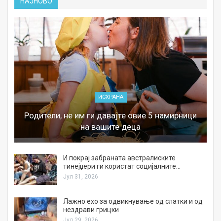
НАЈНОВО
ИСХРАНА
Родители, не им ги давајте овие 5 намирници
на вашите деца
И покрај забраната австралиските
тинејџери ги користат социјалните…
Јул 31, 2026
Лажно ехо за одвикнување од слатки и од
нездрави грицки
Јул 29, 2026