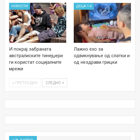
НОВОСТИ
ДЕЦА 1-6
И покрај забраната
Лажно ехо за
австралиските тинејџери
одвикнување од слатки и
ги користат социјалните
од нездрави грицки
мрежи
ПРЕТХОДНО
СЛЕДНО