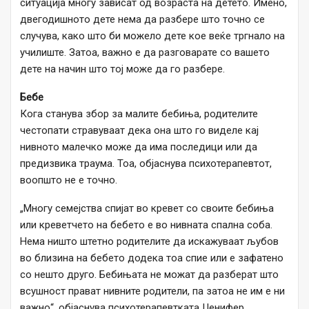
ситуација многу зависат од возраста на детето. Имено,
двегодишното дете нема да разбере што точно се
случува, како што би можело дете кое веќе тргнало на
училиште. Затоа, важно е да разговарате со вашето
дете на начин што тој може да го разбере.
Бебе
Кога станува збор за малите бебиња, родителите
честопати стравуваат дека она што го виделе кај
нивното малечко може да има последици или да
предизвика траума. Тоа, објаснува психотерапевтот,
воопшто не е точно.
„Многу семејства спијат во кревет со своите бебиња
или креветчето на бебето е во нивната спална соба.
Нема ништо штетно родителите да искажуваат љубов
во близина на бебето додека тоа спие или е зафатено
со нешто друго. Бебињата не можат да разберат што
всушност прават нивните родители, па затоа не им е ни
важно“, објаснува психотерапевтката Џенифер