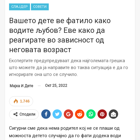
СЛАЈДЕР
СОВЕТИ
Вашето дете ве фатило како
водите љубов? Еве како да
реагирате во зависност од
неговата возраст
Експертите предупредуваат дека најголемата грешка
што можете да ја направите во таква ситуација е да го
игнорирате она што се случило.
Окт 25, 2022
Мајка И Дете
1.746
Сподели
Сигурни сме дека нема родител кој не се плаши од
можноста детето случајно да го фати додека води