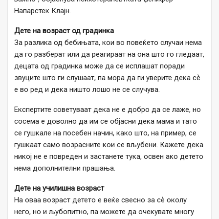
Напарстек Клајн.
Дете на возраст од градинка
За разлика од бебињата, кои во повеќето случаи нема
да го разберат или да реагираат на она што го гледаат,
децата од градинка може да се исплашат поради
звуците што ги слушаат, па мора да ги уверите дека сѐ
е во ред и дека ништо лошо не се случува.
Експертите советуваат дека не е добро да се лаже, но
сосема е доволно да им се објасни дека мама и тато
се гушкале на посебен начин, како што, на пример, се
гушкаат само возрасните кои се вљубени. Кажете дека
никој не е повреден и застанете тука, освен ако детето
нема дополнителни прашања.
Дете на училишна возраст
На оваа возраст детето е веќе свесно за сѐ околу
него, но и љубопитно, па можете да очекувате многу