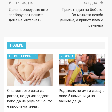
ПРЕТХОДНО
СЛЕДНО
Дали проверувате што
Првиот здив на бебето:
пребаруваат вашите
Во матката вежба
деца на Интернет?
дишење, а првиот плач е
премиера
ПОВЕЌЕ
ЖЕНСКИ ПРИКАЗНИ
ИСХРАНА
Општеството сака да
Родители, не им ги давајте
раѓаат, но да изгледаат
овие 5 намирници на
како да не родиле: Зошто
вашите деца
е проблематична…