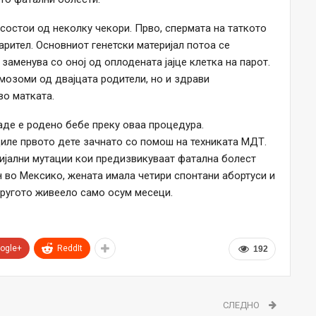
состои од неколку чекори. Прво, спермата на таткото
дарител. Основниот генетски материјал потоа се
 заменува со оној од оплодената јајце клетка на парот.
омозоми од двајцата родители, но и здрави
во матката.
каде е родено бебе преку оваа процедура.
диле првото дете зачнато со помош на техниката МДТ.
ијални мутации кои предизвикуваат фатална болест
 во Мексико, жената имала четири спонтани абортуси и
другото живеело само осум месеци.
ogle+
ReddIt
192
СЛЕДНО