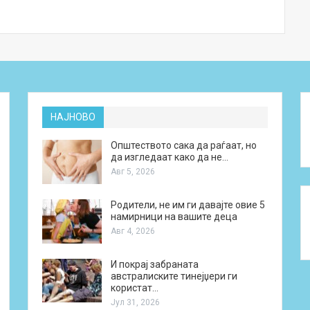
НАЈНОВО
Општеството сака да раѓаат, но
да изгледаат како да не…
Авг 5, 2026
Родители, не им ги давајте овие 5
намирници на вашите деца
Авг 4, 2026
И покрај забраната
австралиските тинејџери ги
користат…
Јул 31, 2026