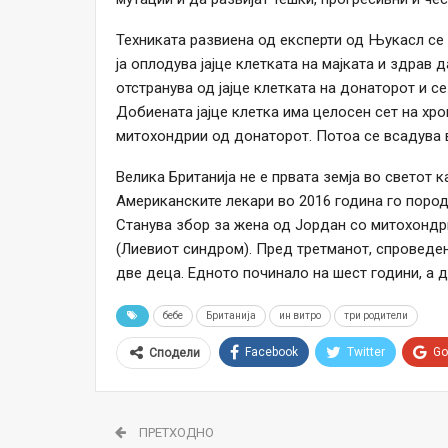
Техниката развиена од експерти од Њукасл се 
ја оплодува јајце клетката на мајката и здрав 
отстранува од јајце клетката на донаторот и се
Добиената јајце клетка има целосен сет на хр
митохондрии од донаторот. Потоа се всадува 
Велика Британија не е првата земја во светот 
Американските лекари во 2016 година го поро
Станува збор за жена од Јордан со митохондр
(Лиевиот синдром). Пред третманот, спроведен
две деца. Едното починалo на шест години, а 
бебе
Британија
ин витро
три родители
Facebook
Twitter
Go
Сподели
ПРЕТХОДНО