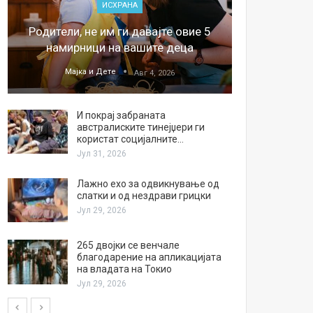
ИСХРАНА
„Џонс
Родители, не им ги давајте овие 5
обесштет
намирници на вашите деца
тв
Мајка и Дете
М
Авг 4, 2026
И покрај забраната
австралиските тинејџери ги
користат социјалните…
Јул 31, 2026
Лажно ехо за одвикнување од
слатки и од нездрави грицки
Јул 29, 2026
265 двојки се венчале
благодарение на апликацијата
на владата на Токио
Јул 29, 2026