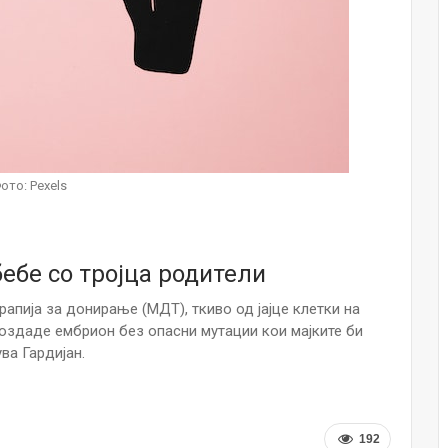
Малолетниците ќе бидат офлајн до
15-тата година: Франција воведе
забрана за…
Мајка и Дете
Јул 23, 2026
Нов тест од крвта би можел да го
открие ризикот од Алцхајмер
ото: Pexels
многу…
Јул 22, 2026
Австралијка роди четири
бебе со тројца родители
идентични ќерки: Чудо што се
случува еднаш на…
апија за донирање (МДТ), ткиво од јајце клетки на
Јул 21, 2026
создаде ембрион без опасни мутации кои мајките би
ва Гардијан.
И многу среќа не е на арно! Жена
завршила на Итна помош по
свадбата на…
Јул 20, 2026
192