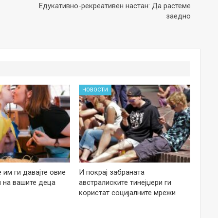
Едукативно-рекреативен настан: Да растеме
заедно
НОВОСТИ
е им ги давајте овие
И покрај забраната
 на вашите деца
австралиските тинејџери ги
користат социјалните мрежи