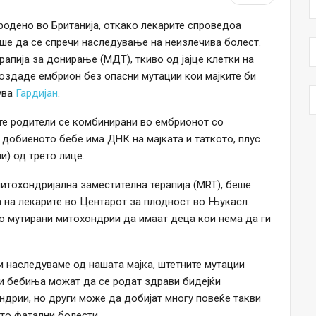
родено во Британија, откако лекарите спроведоа
ше да се спречи наследување на неизлечива болест.
рапија за донирање (МДТ), ткиво од јајце клетки на
создаде ембрион без опасни мутации кои мајките би
ува
Гардијан
.
ите родители се комбинирани во ембрионот со
, добиеното бебе има ДНК на мајката и таткото, плус
и) од трето лице.
итохондријална заместителна терапија (MRT), беше
 на лекарите во Центарот за плодност во Њукасл.
о мутирани митохондрии да имаат деца кои нема да ги
 наследуваме од нашата мајка, штетните мутации
ои бебиња можат да се родат здрави бидејќи
ндрии, но други може да добијат многу повеќе такви
сто фатални болести.