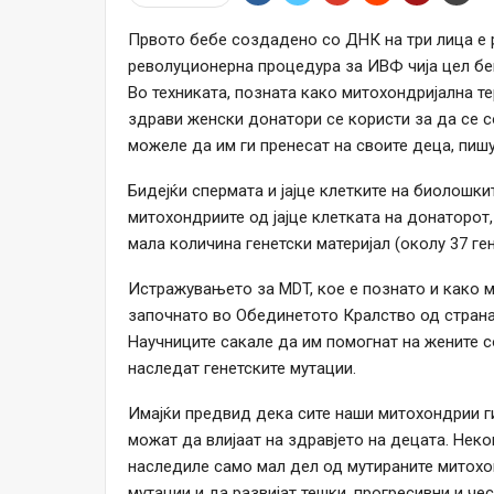
Првото бебе создадено со ДНК на три лица е 
револуционерна процедура за ИВФ чија цел бе
Во техниката, позната како митохондријална те
здрави женски донатори се користи за да се 
можеле да им ги пренесат на своите деца, пиш
Бидејќи спермата и јајце клетките на биолошк
митохондриите од јајце клетката на донаторот
мала количина генетски материјал (околу 37 ген
Истражувањето за MDT, кое е познато и како м
започнато во Обединетото Кралство од страна
Научниците сакале да им помогнат на жените с
наследат генетските мутации.
Имајќи предвид дека сите наши митохондрии ги
можат да влијаат на здравјето на децата. Нек
наследиле само мал дел од мутираните митохо
мутации и да развијат тешки, прогресивни и че