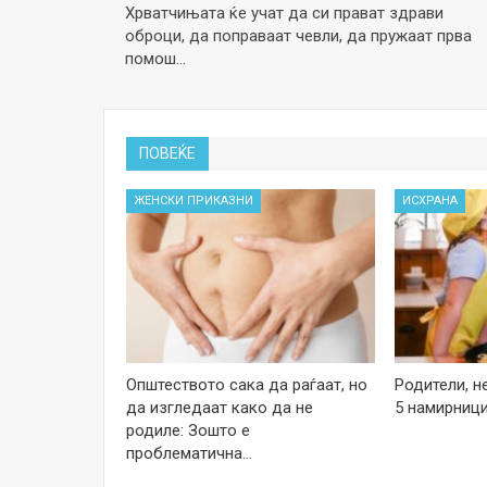
Хрватчињата ќе учат да си прават здрави
оброци, да поправаат чевли, да пружаат прва
помош…
ПОВЕЌЕ
ЖЕНСКИ ПРИКАЗНИ
ИСХРАНА
Општеството сака да раѓаат, но
Родители, н
да изгледаат како да не
5 намирници
родиле: Зошто е
проблематична…