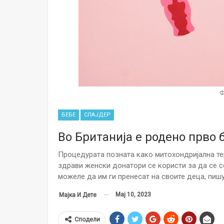
Ф
БЕБЕ
СЛАЈДЕР
Во Британија е родено прво 
Процедурата позната како митохондријална тер
здрави женски донатори се користи за да се 
можеле да им ги пренесат на своите деца, пишу
Мај 10, 2023
Мајка И Дете
Сподели