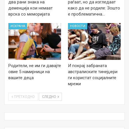
два рани знака на
раѓаат, но да изгледаат
деменција кои немаат
како да не родиле: Зошто
врска со меморијата
е проблематична…
ИСХРАНА
НОВОСТИ
Родители, не им ги давајте
И покрај забраната
овие 5 намирници на
австралиските тинејџери
вашите деца
ги користат социјалните
мрежи
ПРЕТХОДНО
СЛЕДНО