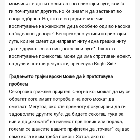
момчиња, е да ги воспитаат во пристојни луѓе, кои ќе
ги почитуваат другите, но ќе знаат и да застанат во
своја одбрана. Но, што е со родителите чие
воспитување на женските деца особено оди во насока
на ‘идеално девојче’. Беспрекорно учтиви и пристојни
луѓе, кои не смеат да направат ниту една грешка ниту
да се дружат со за нив „погрешни луѓе“. Таквото
воспитување понекогаш може да има спротивен ефект,
па дури и штетни резултати, пренесува Bright Side.
Градењето трајни врски може да ѝ претставува
проблем
Секој сака грижлив пријател. Оној на кој можат да му се
обратат кога имаат потреба и на кого можат да
сметаат. Меѓутоа, ако сте премногу фокусирани да ги
задоволите другите луѓе, да бидете секогаш тука за
нив и да „скокате“ на нивниот прв повик или порака,
големи се шансите вашите пријатели да „трчаат“ кај вас
само кога ќе им треба помош. Затоа, ако го