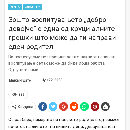
ДЕЦА
СЛАЈДЕР
Зошто воспитувањето „добро
девојче“ е една од круцијалните
грешки што може да ги направи
еден родител
Ви пренесуваме пет причини зошто ваквиот начин на
воспитување сепак може да биде лоша работа.
Одлучете сами.
Јун 22, 2023
Мајка И Дете
333
Сподели
Се разбира, намерата на повеќето родители од самиот
почеток на животот на нивните деца, девојчиња или