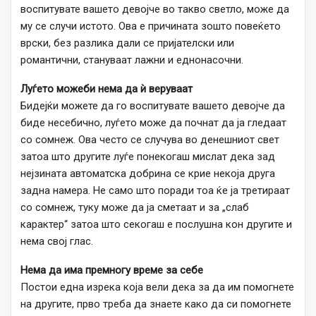
воспитувате вашето девојче во такво светло, може да
му се случи истото. Ова е причината зошто повеќето
врски, без разлика дали се пријателски или
романтични, стануваат лажни и еднонасочни.
Луѓето можеби нема да ѝ веруваат
Бидејќи можете да го воспитувате вашето девојче да
биде несебично, луѓето може да почнат да ја гледаат
со сомнеж. Ова често се случува во денешниот свет
затоа што другите луѓе понекогаш мислат дека зад
нејзината автоматска добрина се крие некоја друга
задна намера. Не само што поради тоа ќе ја третираат
со сомнеж, туку може да ја сметаат и за „слаб
карактер“ затоа што секогаш е послушна кон другите и
нема свој глас.
Нема да има премногу време за себе
Постои една изрека која вели дека за да им помогнете
на другите, прво треба да знаете како да си помогнете