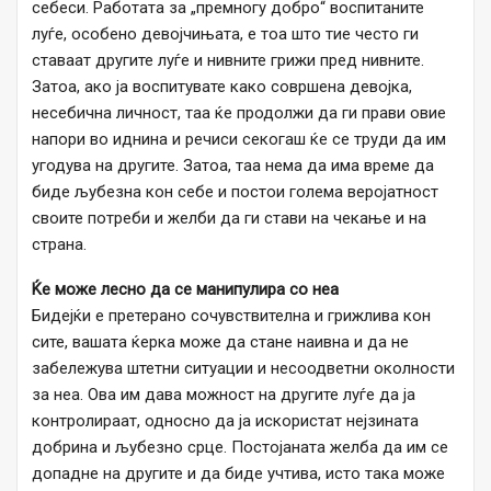
себеси. Работата за „премногу добро“ воспитаните
луѓе, особено девојчињата, е тоа што тие често ги
ставаат другите луѓе и нивните грижи пред нивните.
Затоа, ако ја воспитувате како совршена девојка,
несебична личност, таа ќе продолжи да ги прави овие
напори во иднина и речиси секогаш ќе се труди да им
угодува на другите. Затоа, таа нема да има време да
биде љубезна кон себе и постои голема веројатност
своите потреби и желби да ги стави на чекање и на
страна.
Ќе може лесно да се манипулира со неа
Бидејќи е претерано сочувствителна и грижлива кон
сите, вашата ќерка може да стане наивна и да не
забележува штетни ситуации и несоодветни околности
за неа. Ова им дава можност на другите луѓе да ја
контролираат, односно да ја искористат нејзината
добрина и љубезно срце. Постојаната желба да им се
допадне на другите и да биде учтива, исто така може