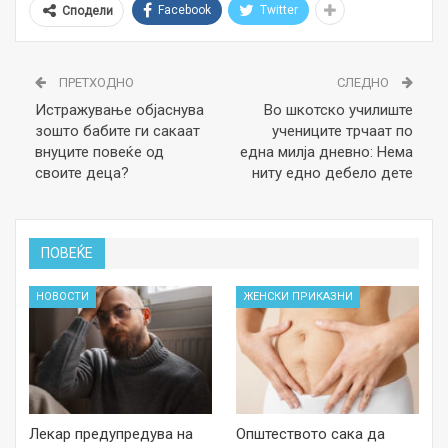
Facebook
Twitter
Сподели
ПРЕТХОДНО
СЛЕДНО
Истражување објаснува
Во шкотско училиште
зошто бабите ги сакаат
учениците трчаат по
внуците повеќе од
една милја дневно: Нема
своите деца?
ниту едно дебело дете
ПОВЕЌЕ
НОВОСТИ
ЖЕНСКИ ПРИКАЗНИ
Лекар предупредува на
Општеството сака да