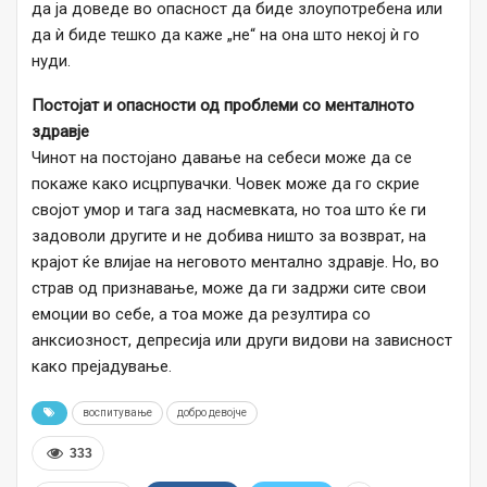
да ја доведе во опасност да биде злоупотребена или
да ѝ биде тешко да каже „не“ на она што некој ѝ го
нуди.
Постојат и опасности од проблеми со менталното
здравје
Чинот на постојано давање на себеси може да се
покаже како исцрпувачки. Човек може да го скрие
својот умор и тага зад насмевката, но тоа што ќе ги
задоволи другите и не добива ништо за возврат, на
крајот ќе влијае на неговото ментално здравје. Но, во
страв од признавање, може да ги задржи сите свои
емоции во себе, а тоа може да резултира со
анксиозност, депресија или други видови на зависност
како прејадување.
воспитување
добро девојче
333