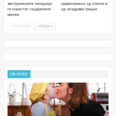
австралиските тинејџери
одвикнување од слатки и
ги користат социјалните
од нездрави грицки
мрежи
ПРЕТХОДНО
СЛЕДНО
НАЈНОВО