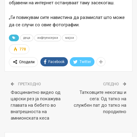
објавени на интернет остануваат таму засекогаш.
„Ги повикувам сите навистина да размислат што може
да се случи со овие фотографии.
деца
инфлуенсерки
мајки
778
Facebook
Twitter
Сподели
ПРЕТХОДНО
СЛЕДНО
Фасцинантно видео од
Татковците некогаш и
царски рез ја покажува
сега: Од татко на
главата на бебето во
службен пат до татко на
внатрешноста на
породилно
амнионската кеса