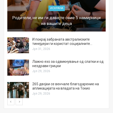
ИСХРАНА
Родители, не им ги давајте овие 5 намирници
на вашите деца
И покрај забраната австралиските
тинејџери ги користат социјалните…
Јул 31, 2026
Лажно ехо за одвикнување од слатки и од
нездрави грицки
Јул 29, 2026
а
265 двојки се венчале благодарение на
апликацијата на владата на Токио
Јул 29, 2026