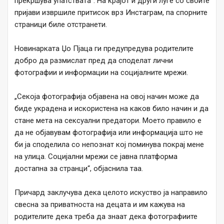
прекршува упатствата“. На крајот и други луѓе со своите
пријави извршиле притисок врз Инстаграм, па спорните
страници биле отстранети.
Новинарката Џо Пјаца ги предупредува родителите
добро да размислат пред да споделат лични
фотографии и информации на социјалните мрежи.
„Секоја фотографија објавена на овој начин може да
биде украдена и искористена на каков било начин и да
стане мета на сексуални предатори. Моето правило е
да не објавувам фотографија или информација што не
би ја споделила со непознат кој поминува покрај мене
на улица. Социјални мрежи се јавна платформа
достапна за странци“, објаснила таа.
Причард заклучува дека целото искуство ја направило
свесна за приватноста на децата и им кажува на
родителите дека треба да знаат дека фотографиите