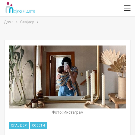
Дома
Слајдер
Фото: Инстаграм
СЛАЈДЕР
СОВЕТИ