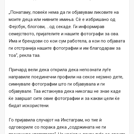
„Понатаму, повеќе нема да ги објавувам ликовите на
моите деца или нивните имиња. Сè е избришано од
Фејсбук, блогови, …од секаде. Ги информирав
семејството, пријателите и нашите фотографи за ова.
Има и брендови со кои сум работела, а кои по објавата
ги отстранија нашите фотографии и им благодарам за
тоа“, рекла таа.
Причард вели дека открила дека непознати луѓе
направиле поединечни профили на секое нејзино дете,
симнувале фотографии што ги објавувала и ги
објавувале. Таа истакнува дека никогаш не знае каде
ќе завршат сите овие фотографии и за какви цели ќе
бидат искористени.
Го пријавила случајот на Инстаграм, но тие ѝ
одговориле со порака дека „содржината не ги