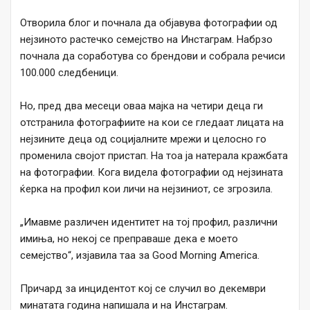
Отворила блог и почнала да објавува фотографии од
нејзиното растечко семејство на Инстаграм. Набрзо
почнала да соработува со брендови и собрала речиси
100.000 следбеници.
Но, пред два месеци оваа мајка на четири деца ги
отстранила фотографиите на кои се гледаат лицата на
нејзините деца од социјалните мрежи и целосно го
променила својот пристап. На тоа ја натерала кражбата
на фотографии. Кога видела фотографии од нејзината
ќерка на профил кои личи на нејзиниот, се згрозила.
„Имавме различен идентитет на тој профил, различни
имиња, но некој се преправаше дека е моето
семејство“, изјавила таа за Good Morning America.
Причард за инцидентот кој се случил во декември
минатата година напишала и на Инстаграм.