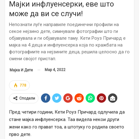
Мајки инфлуенсерки, еве што
може да ви се случи!
Непознати луѓе направиле поединечни профили на
секое нејзино дете, симнувале фотографии што ги
објавувала и ги објавувале таму. Кети Роуз Причард е
мајка на 4 деца и инфлуенсерка која по кражбата на
фотографиите на нејзините деца, решила целосно да го
смени својот пристап.
Мар 4, 2022
Мајка И Дете
778
Сподели
Пред четири години, Кети Роуз Причард одлучила да
стане мајка инфлуенсерка. Таа видела некои други
жени како го прават тоа, а штотуку го родила своето
прво дете.