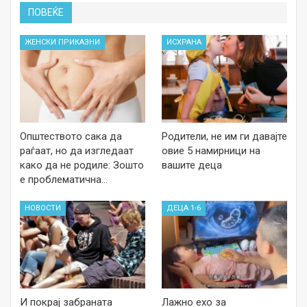
ПОВЕЌЕ
ЖЕНСКИ ПРИКАЗНИ
ИСХРАНА
Општеството сака да
Родители, не им ги давајте
раѓаат, но да изгледаат
овие 5 намирници на
како да не родиле: Зошто
вашите деца
е проблематична…
НОВОСТИ
ДЕЦА 1-6
И покрај забраната
Лажно ехо за