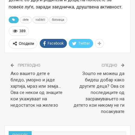
повеќе луѓе, заради заедничка, друштвена активност.
dete
roditeli
болница
389
Facebook
Twitter
Сподели
ПРЕТХОДНО
СЛЕДНО
Ако вашето дете е
Зошто не можеш да
бледо, уморно и јаде
бидеш добар како
хартија, мраз или земја…
другите деца? Ова се
Ова се некои од знаците
последиците од
кои укажуваат на
засрамувањето на
недостаток на железо
детето кои никому не ги
посакувате