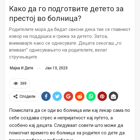
Како да го подготвите детето за
престој во болница?
Родителите мора да бидат свесни дека тие се главниот
извор на поддршка и грижа за детето. Затоа,
внимавајте како се однесувате. Децата секогаш „го
впиваат” однесувањето на родителите, велат
стручњаците.
Јан 13, 2023
Мајка И Дете
389
Сподели
Помислата да се оди во болница или кај лекар сама по
себе создава стрес и непријатност кај луѓето, а
особено кај децата. Следуваат совети што може да
помогнат времето во болница за родител со дете да