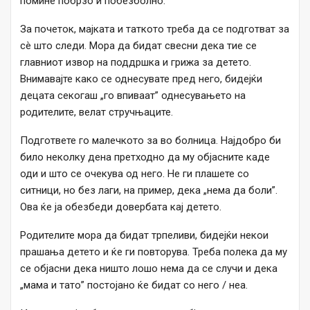
помине побрзо и побезболно.
За почеток, мајката и таткото треба да се подготват за
сè што следи. Мора да бидат свесни дека тие се
главниот извор на поддршка и грижа за детето.
Внимавајте како се однесувате пред него, бидејќи
децата секогаш „го впиваат” однесувањето на
родителите, велат стручњаците.
Подгответе го малечкото за во болница. Најдобро би
било неколку дена претходно да му објасните каде
оди и што се очекува од него. Не ги плашете со
ситници, но без лаги, на пример, дека „нема да боли”.
Ова ќе ја обезбеди довербата кај детето.
Родителите мора да бидат трпеливи, бидејќи некои
прашања детето и ќе ги повторува. Треба полека да му
се објасни дека ништо лошо нема да се случи и дека
„мама и тато” постојано ќе бидат со него / неа.