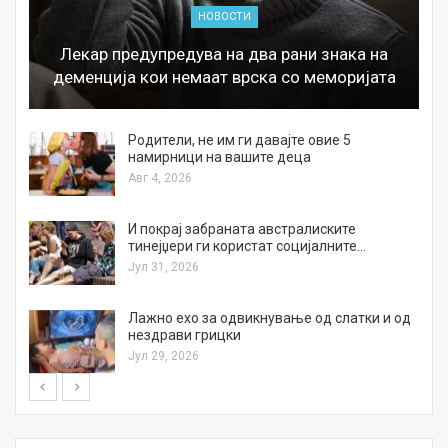
НОВОСТИ
Лекар предупредува на два рани знака на
деменција кои немаат врска со меморијата
а
Родители, не им ги давајте овие 5
намирници на вашите деца
Авг 4, 2026
И покрај забраната австралиските
тинејџери ги користат социјалните…
Јул 31, 2026
Лажно ехо за одвикнување од слатки и од
нездрави грицки
Јул 29, 2026