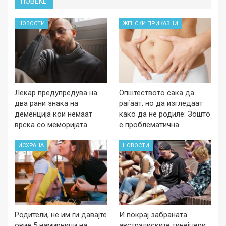
ПОВЕЌЕ
НОВОСТИ
ЖЕНСКИ ПРИКАЗНИ
Лекар предупредува на
Општеството сака да
два рани знака на
раѓаат, но да изгледаат
деменција кои немаат
како да не родиле: Зошто
врска со меморијата
е проблематична…
ИСХРАНА
НОВОСТИ
Родители, не им ги давајте
И покрај забраната
овие 5 намирници на
австралиските тинејџери