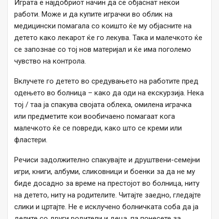
Играта е најдобриот начин да се објаснат некои
работи. Може и да купите играчки во облик на
медицински помагала со коишто ќе му објасните на
детето како лекарот ќе го лекува. Така и малечкото ќе
се запознае со тој нов материјал и ќе има поголемо
чувство на контрола.
Вклучете го детето во средувањето на работите пред
одењето во болница – како да оди на екскурзија. Нека
тој / таа ја спакува својата облека, омилена играчка
или предметите кои вообичаено помагаат кога
малечкото ќе се повреди, како што се креми или
фластери.
Речиси задолжително спакувајте и друштвени-семејни
игри, книги, албуми, сликовници и боенки за да не му
биде досадно за време на престојот во болница, ниту
на детето, ниту на родителите. Читајте заедно, гледајте
слики и цртајте. Не е исклучено болничката соба да ја
делите со други родители и деца, па понесете за